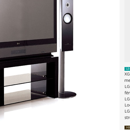
LE
XG
me
LG
fé
LG
Lo
LG
st
HI