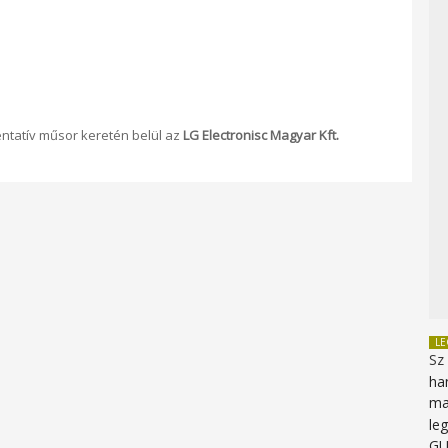
entatív műsor keretén belül az
LG Electronisc Magyar Kft.
L
Sz
ha
ma
le
G