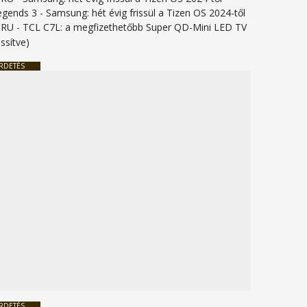
legends 3
-
Samsung: hét évig frissül a Tizen OS 2024-től
URU
-
TCL C7L: a megfizethetőbb Super QD-Mini LED TV
issítve)
RDETÉS
RDETÉS