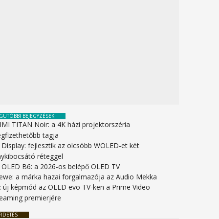
GUTÓBBI BEJEGYZÉSEK
IMI TITAN Noir: a 4K házi projektorszéria
gfizethetőbb tagja
 Display: fejlesztik az olcsóbb WOLED-et két
nykibocsátó réteggel
 OLED B6: a 2026-os belépő OLED TV
ewe: a márka hazai forgalmazója az Audio Mekka
: új képmód az OLED evo TV-ken a Prime Video
reaming premierjére
RDETÉS