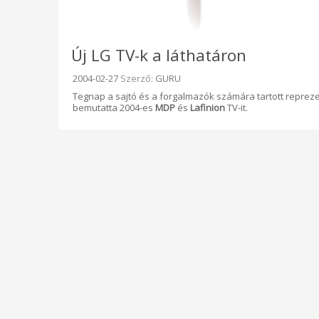
Új LG TV-k a láthatáron
Beküldve:
2004-02-27
Szerző:
GURU
Tegnap a sajtó és a forgalmazók számára tartott reprez
bemutatta 2004-es
MDP
és
Lafinion
TV-it.