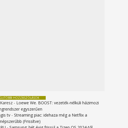
EGUTÓBBI HOZZÁSZÓLÁSOK
 Karesz
-
Loewe We. BOOST: vezeték-nélküli házimozi
ngrendszer egyszerűen
gis tv
-
Streaming piac: idehaza még a Netflix a
gnépszerűbb (Frissítve)
URU
-
Samsung: hét évig frissül a Tizen OS 2024-től