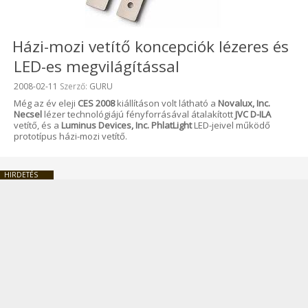
Házi-mozi vetítő koncepciók lézeres és
LED-es megvilágítással
Beküldve:
2008-02-11
Szerző:
GURU
Még az év eleji
CES 2008
kiállításon volt látható a
Novalux, Inc.
Necsel
lézer technológiájú fényforrásával átalakított
JVC D-ILA
vetítő, és a
Luminus Devices, Inc. PhlatLight
LED-jeivel működő
prototípus házi-mozi vetítő.
HIRDETÉS