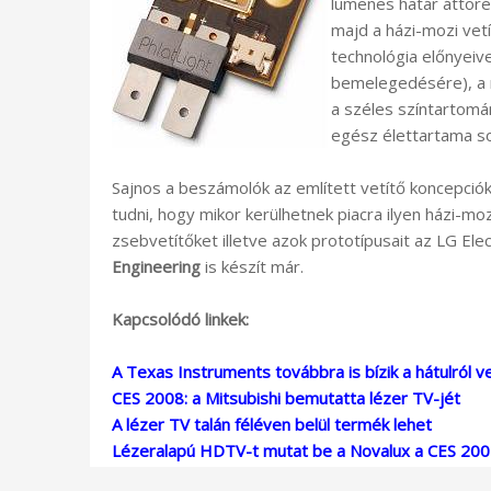
lumenes határ áttör
majd a házi-mozi vet
technológia előnyeiv
bemelegedésére), a 
a széles színtartomá
egész élettartama so
Sajnos a beszámolók az említett vetítő koncepciók
tudni, hogy mikor kerülhetnek piacra ilyen házi-moz
zsebvetítőket illetve azok prototípusait az LG Ele
Engineering
is készít már.
Kapcsolódó linkek:
A Texas Instruments továbbra is bízik a hátulról 
CES 2008: a Mitsubishi bemutatta lézer TV-jét
A lézer TV talán féléven belül termék lehet
Lézeralapú HDTV-t mutat be a Novalux a CES 20