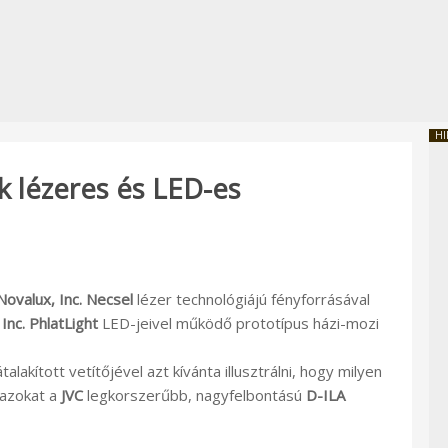
HI
k lézeres és LED-es
Novalux, Inc. Necsel
lézer technológiájú fényforrásával
Inc. PhlatLight
LED-jeivel működő prototípus házi-mozi
lakított vetítőjével azt kívánta illusztrálni, hogy milyen
 azokat a
JVC
legkorszerűbb, nagyfelbontású
D-ILA