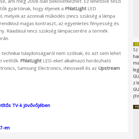
ése, ami még 2008-ban bekövetkezhet. Ez lehetővé teszi
ítők gyártóinak, hogy éljenek a
PhlatLight
LED
el, melyek az azonnali működés (nincs szükség a lámpa
rendkívül magas kontraszt, az egyenletes fényesség és
ny. Ráadásul nincs szükség lámpacserére a termék
rán.
L
Sz
 technikai tulajdonságairól nem szólnak, és azt sem lehet
ha
i vetítők.
PhlatLight
LED-eket alkalmazó hordozható
ma
ctronics, Samsung Electronics, iNnoswell és az
Upstream
le
G
z 
G
(Fr
vetítős TV-k jövővőjében
HI
07-en