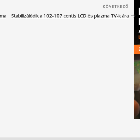
Köve
KÖVETKEZŐ
beje
zma
Stabilizálódik a 102-107 centis LCD és plazma TV-k ára