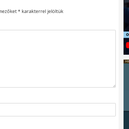
 mezőket
*
karakterrel jelöltük
HI