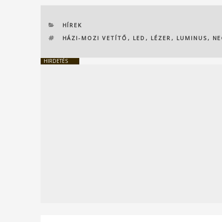
KATEGÓRIÁK
HÍREK
CÍMKÉK
HÁZI-MOZI VETÍTŐ
,
LED
,
LÉZER
,
LUMINUS
,
NE
HIRDETÉS