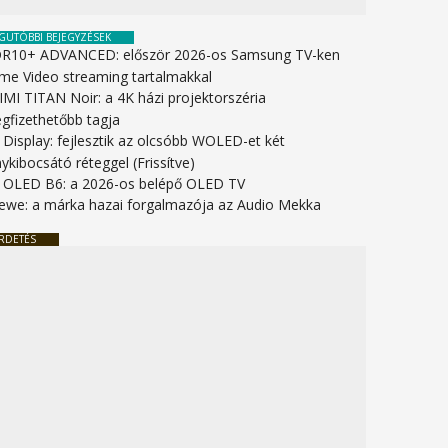
GUTÓBBI BEJEGYZÉSEK
R10+ ADVANCED: először 2026-os Samsung TV-ken
ime Video streaming tartalmakkal
IMI TITAN Noir: a 4K házi projektorszéria
gfizethetőbb tagja
 Display: fejlesztik az olcsóbb WOLED-et két
ykibocsátó réteggel (Frissítve)
 OLED B6: a 2026-os belépő OLED TV
ewe: a márka hazai forgalmazója az Audio Mekka
RDETÉS