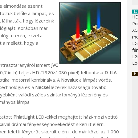
ke elmondása szerint:
LE
ítottuk belőle a lámpát, és
HD
 láthatták, hogy lézereink
Pr
lógiáját. Korábban már
XG
lógia terén, ezzel a
me
 a mellett, hogy a
LG
fén
LG
Lo
ontrasztarányáról ismert
JVC
0,7 inch) teljes HD (1920×1080 pixel) felbontású
D-ILA
HI
tikai motorral kombinálva. A
Novalux
a lámpát vörös,
technológia és a
Necsel
lézerek házassága tovább
egyébként valódi széles színtartományú lézerfény és
ományos lámpa.
tatott
PhlatLight
LED-ekkel meghajtott házi-mozi vetítő
saival drámai fényességnövekedést sikerült elérni.
en feletti fényerőt sikerült elérni, de már közel az 1.000