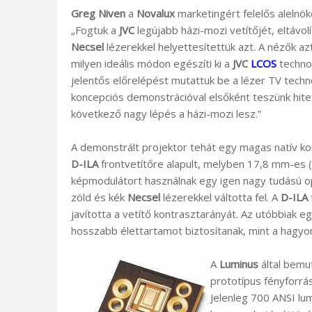
Greg Niven
a
Novalux
marketingért felelős alelnö
„Fogtuk a
JVC
legújabb házi-mozi vetítőjét, eltávol
Necsel
lézerekkel helyettesítettük azt. A nézők azt
milyen ideális módon egészíti ki a
JVC
LCOS
techno
jelentős előrelépést mutattuk be a lézer TV techno
koncepciós demonstrációval elsőként teszünk hitet
következő nagy lépés a házi-mozi lesz.”
A demonstrált projektor tehát egy magas natív k
D-ILA
frontvetítőre alapult, melyben 17,8 mm-es (
képmodulátort használnak egy igen nagy tudású op
zöld és kék
Necsel
lézerekkel váltotta fel. A
D-ILA
javította a vetítő kontrasztarányát. Az utóbbiak 
hosszabb élettartamot biztosítanak, mint a hagy
A
Luminus
által bemu
prototípus fényforrá
Jelenleg 700 ANSI lum