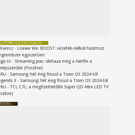
EGUTÓBBI HOZZÁSZÓLÁSOK
 Karesz
-
Loewe We. BOOST: vezeték-nélküli házimozi
ngrendszer egyszerűen
gis tv
-
Streaming piac: idehaza még a Netflix a
gnépszerűbb (Frissítve)
URU
-
Samsung: hét évig frissül a Tizen OS 2024-től
legends 3
-
Samsung: hét évig frissül a Tizen OS 2024-től
URU
-
TCL C7L: a megfizethetőbb Super QD-Mini LED TV
issítve)
RDETÉS