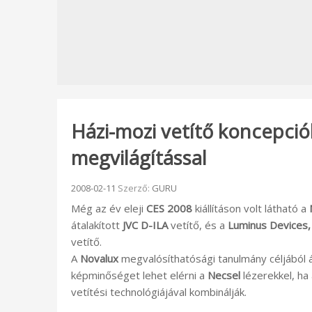
Házi-mozi vetítő koncepció
megvilágítással
Beküldve:
2008-02-11
Szerző:
GURU
Még az év eleji
CES 2008
kiállításon volt látható a
átalakított
JVC D-ILA
vetítő, és a
Luminus Devices, 
vetítő.
A
Novalux
megvalósíthatósági tanulmány céljából áta
képminőséget lehet elérni a
Necsel
lézerekkel, ha
vetítési technológiájával kombinálják.