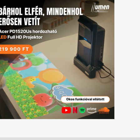
tkező
gyzés