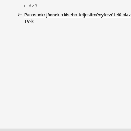
Bejegyzés
Korábbi
ELŐZŐ
navigáció
bejegyzés
Panasonic: jönnek a kisebb teljesítményfelvételű pla
TV-k