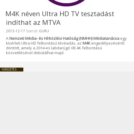
M4K néven Ultra HD TV tesztadást
indíthat az MTVA
Beküldve:
2013-12-17
Szerző:
GURU
A
Nemzeti Média- és Hírközlési Hatóság (NMHH) Médiatanácsa
egy
kísérleti Ultra HD felbontású tévéadás, az
M4K
engedélyezéséről
döntött, amely a 2014-es labdarúgó VB 4K felbontású
közvetítésével debütálhat majd.
HIRDETÉS