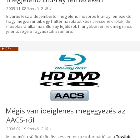
Beküldve:
2009-11-08
Szerző:
GURU
Elvárás lesz a decembertől megjelenő műsoros Blu-ray lemezektől,
hogy megvásárlóik egy háttérmásolatot készíthessenek róluk, de
másolásra alkalmas Blu-ray lejátszók hiányában ennek még nincs
jelentősége a fogyasztók számára.
HÍREK
Mégis van ideiglenes megegyezés az
AACS-ről
Beküldve:
2006-02-19
Szerző:
GURU
Mikor múlt csütörtökön összeszedtem az információkat a
Tovább