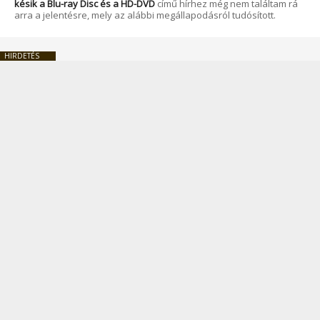
késik a Blu-ray Disc és a HD-DVD
című hírhez még nem találtam rá
arra a jelentésre, mely az alábbi megállapodásról tudósított.
HIRDETÉS