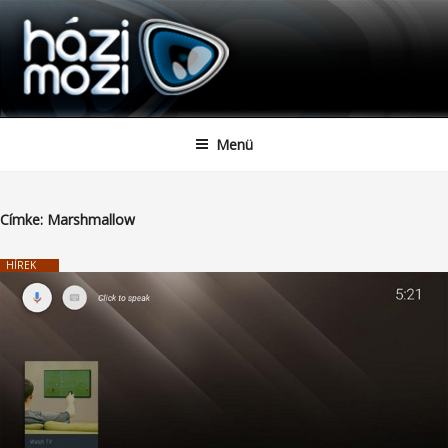
HAZIMOZI
Tartalomhoz
Menü
Címke:
Marshmallow
HÍREK