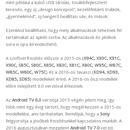
mint például a külső USB tárolás, továbbfejlesztett
keresés, egy új „design koncepció”, kezelőfelületi trükkök,
„gyermekmód”, új hangerő beállítási sáv, és mások.
Ezenkívül beállítható, hogy mely alkalmazások tehetnek fel
tartalmakat az ajánló sorba. Az alkalmazások és játékok
sora is újra átrendezhető.
A szoftverfrissítés először a 2015-ös (
X94C, X93C, X91C,
X90C, S85C, S80C, X85C, X83C, X81C, X80C, W95C, W87C,
W85C, W80C, W75C
) és a 2016-os tavaszi (
XD94, XD93,
XD85, SD85
) modelleket érinti. A 2016-os őszi modellek
előre telepített 6.0 verzióval érkeznek.
Az
Android TV 6.0
verziója 2015 végén jelent meg, így
több mint egy évig tartott, hogy megérkezzen a 2015-ös
modellekbe, ami tarthatatlan. Reméljük, hogy a
Sony
felgyorsítja a jövőbeli frissítésekkel kapcsolatos munkát. A
2016 augusztusában megjelent
Android TV 7.0
verzió