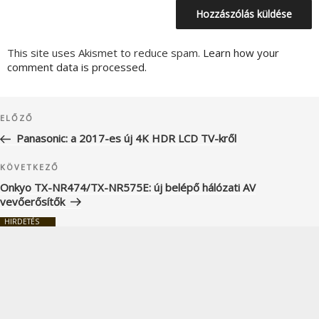
This site uses Akismet to reduce spam.
Learn how your
comment data is processed.
Bejegyzés
Korábbi
ELŐZŐ
navigáció
bejegyzés
Panasonic: a 2017-es új 4K HDR LCD TV-kről
Következő
KÖVETKEZŐ
bejegyzés
Onkyo TX-NR474/TX-NR575E: új belépő hálózati AV
vevőerősítők
HIRDETÉS