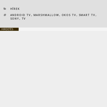
KATEGÓRIÁK
HÍREK
CÍMKÉK
ANDROID TV
,
MARSHMALLOW
,
OKOS TV
,
SMART TV
,
SONY
,
TV
HIRDETÉS