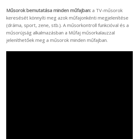
Műsorok bemutatása minden műfajban:
a TV-műsorok
keresését könnyíti meg azok műfajonkénti megjelenítése
(dráma, sport, zene, stb.). A műsorkontroll funkcióval és a
műsorújság alkalmazásban a Műfaj műsorkalauzzal
jeleníthetőek meg a műsorok minden műfajban.