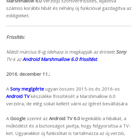
Marshmallow 6.0
verziójú szoftverfrissítés, kijavítva
számos korábbi hibát és néhány új funkcióval gazdagítva az
eddigieket.
Frissítés:
Mától március 8-ig idehaza is megkapják az érintett
Sony
TV-k az
Android Marshmallow 6.0 frissítést
.
2016. december 11.:
A
Sony megígérte
ugyan összes 2015-ös és 2016-os
Android TV
készüléke frissítését a Marshmallow 6.0
verzióra, de elég sokat kellett várni az ígéret beváltására.
A
Google
szerint az
Android TV 6.0
leginkább a hibákat, a
működést és a biztonságot javítja, hogy felgyorsítsa a TV-
ket. Ugyanakkor új funkciókat is tartalmazza az új verzió,