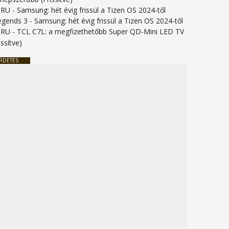
URU
-
Samsung: hét évig frissül a Tizen OS 2024-től
legends 3
-
Samsung: hét évig frissül a Tizen OS 2024-től
URU
-
TCL C7L: a megfizethetőbb Super QD-Mini LED TV
issítve)
RDETÉS