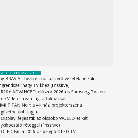
GUTÓBBI BEJEGYZÉSEK
ny BRAVIA Theatre Trio: újszerű vezeték-nélküli
ngrendszer nagy TV-khez (Frissítve)
R10+ ADVANCED: először 2026-os Samsung TV-ken
ime Video streaming tartalmakkal
IMI TITAN Noir: a 4K házi projektorszéria
gfizethetőbb tagja
 Display: fejlesztik az olcsóbb WOLED-et két
ykibocsátó réteggel (Frissítve)
 OLED B6: a 2026-os belépő OLED TV