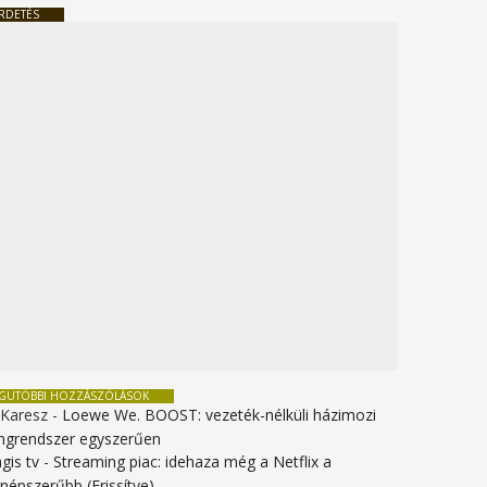
RDETÉS
EGUTÓBBI HOZZÁSZÓLÁSOK
 Karesz
-
Loewe We. BOOST: vezeték-nélküli házimozi
ngrendszer egyszerűen
gis tv
-
Streaming piac: idehaza még a Netflix a
gnépszerűbb (Frissítve)