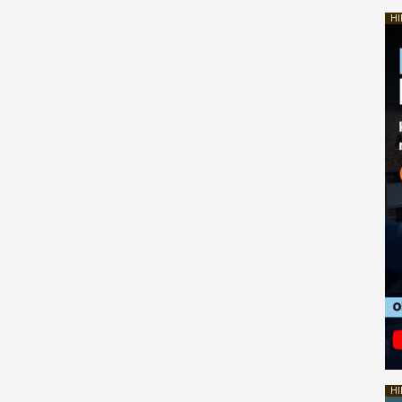
HI
HI