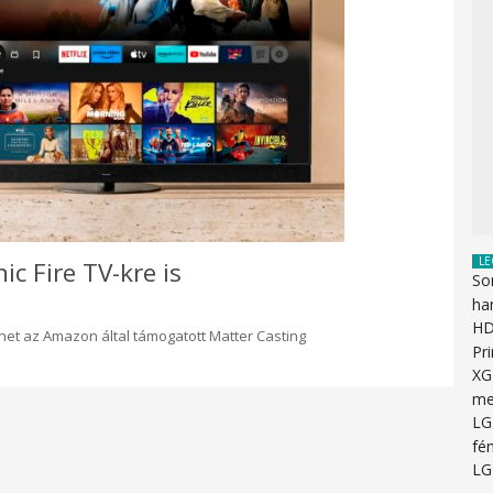
LE
ic Fire TV-kre is
So
ha
HD
het az Amazon által támogatott Matter Casting
Pr
XG
me
LG
fén
LG