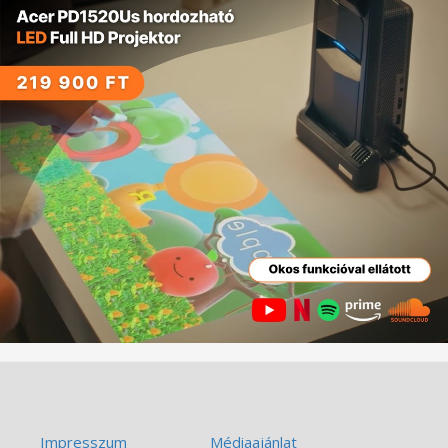
Impresszum
Médiaajánlat