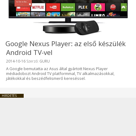
Google Nexus Player: az első készülék
Android TV-vel
Beküldve:
2014-10-16
Szerző:
GURU
A Google bemutatta az Asus által gyártott Nexus Player
médiadobozt Android TV platformmal, TV alkalmazásokkal,
játékokkal és beszédfelismerő kereséssel.
HIRDETÉS