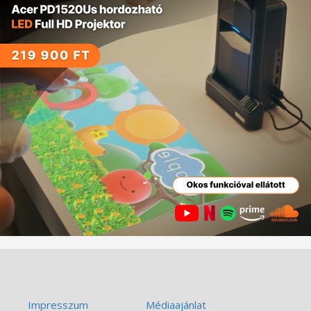
Impresszum
Médiaajánlat