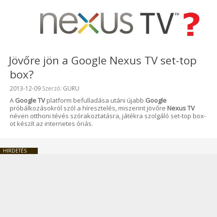
Jövőre jön a Google Nexus TV set-top
box?
Beküldve:
2013-12-09
Szerző:
GURU
A
Google TV
platform befulladása utáni újabb
Google
próbálkozásokról szól a híresztelés, miszerint jövőre
Nexus TV
néven otthoni tévés szórakoztatásra, játékra szolgáló set-top box-
ot készít az internetes óriás.
HIRDETÉS