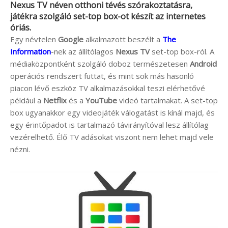
Nexus TV
néven otthoni tévés szórakoztatásra,
játékra szolgáló set-top box-ot készít az internetes
óriás.
Egy névtelen
Google
alkalmazott beszélt a
The
Information
-nek az állítólagos
Nexus TV
set-top box-ról. A
médiaközpontként szolgáló doboz természetesen
Android
operációs rendszert futtat, és mint sok más hasonló
piacon lévő eszköz TV alkalmazásokkal teszi elérhetővé
például a
Netflix
és a
YouTube
videó tartalmakat. A set-top
box ugyanakkor egy videojáték válogatást is kínál majd, és
egy érintőpadot is tartalmazó távirányítóval lesz állítólag
vezérelhető. Élő TV adásokat viszont nem lehet majd vele
nézni.