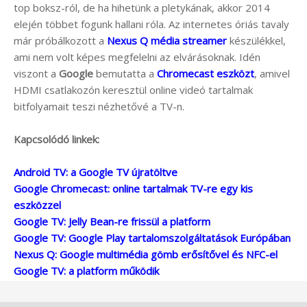
top boksz-ról, de ha hihetünk a pletykának, akkor 2014
elején többet fogunk hallani róla. Az internetes óriás tavaly
már próbálkozott a
Nexus Q média streamer
készülékkel,
ami nem volt képes megfelelni az elvárásoknak. Idén
viszont a
Google
bemutatta a
Chromecast eszközt
, amivel
HDMI csatlakozón keresztül online videó tartalmak
bitfolyamait teszi nézhetővé a TV-n.
Kapcsolódó linkek:
Android TV: a Google TV újratöltve
Google Chromecast: online tartalmak TV-re egy kis
eszközzel
Google TV: Jelly Bean-re frissül a platform
Google TV: Google Play tartalomszolgáltatások Európában
Nexus Q: Google multimédia gömb erősítővel és NFC-el
Google TV: a platform működik