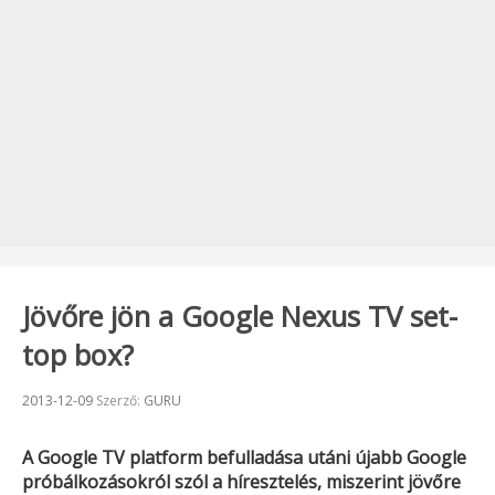
Jövőre jön a Google Nexus TV set-
top box?
Beküldve:
2013-12-09
Szerző:
GURU
A
Google TV
platform befulladása utáni újabb
Google
próbálkozásokról szól a híresztelés, miszerint jövőre