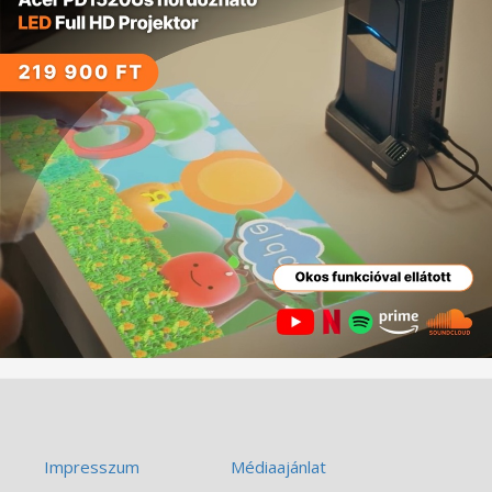
Impresszum
Médiaajánlat