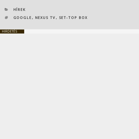
KATEGÓRIÁK
HÍREK
CÍMKÉK
GOOGLE
,
NEXUS TV
,
SET-TOP BOX
HIRDETÉS