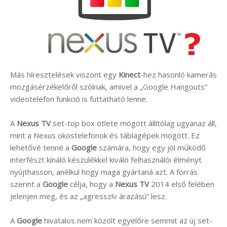
Más híresztelések viszont egy
Kinect
-hez hasonló kamerás
mozgásérzékelőről szólnak, amivel a „Google Hangouts”
videotelefon funkció is futtatható lenne.
A
Nexus TV
set-top box ötlete mögött állítólag ugyanaz áll,
mint a Nexus okostelefonok és táblagépek mögött. Ez
lehetővé tenné a
Google
számára, hogy egy jól működő
interfészt kínáló készülékkel kiváló felhasználói élményt
nyújthasson, anélkül hogy maga gyártaná azt. A forrás
szerint a
Google
célja, hogy a
Nexus TV
2014 első felében
jelenjen meg, és az „agresszív árazású” lesz.
A
Google
hivatalos nem közölt egyelőre semmit az új set-