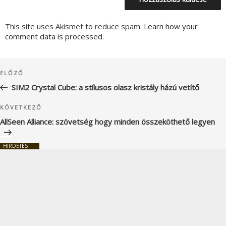
This site uses Akismet to reduce spam.
Learn how your
comment data is processed.
Bejegyzés
Korábbi
ELŐZŐ
navigáció
bejegyzés
SIM2 Crystal Cube: a stílusos olasz kristály házú vetítő
Következő
KÖVETKEZŐ
bejegyzés
AllSeen Alliance: szövetség hogy minden összeköthető legyen
HIRDETÉS