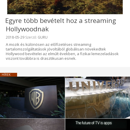
Egyre több bevételt hoz a streaming
Hollywoodnak
Beküldve:
2018-05-29
Szerző:
GURU
A mozik és különösen az előfizetéses streaming
tartalomszolgáltatások jóvoltából globálisan növekedtek
Hollywood bevételei az elmúlt években, a fizikai lemezeladások
viszont továbbra is drasztikusan esnek.
HÍREK