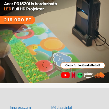
Impresszum
Médiaajánlat