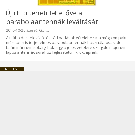
Új chip teheti lehetővé a
parabolaantennák leváltását
Beküldve:
2010-10-26
Szerző:
GURU
A műholdas televízió- és rádióadások vételéhez ma még kompakt
méretben is terjedelmes parabolaantennák használatosak, de
talán már nem sokáig, hála egy a jelek vételére szolgáló majdnem
lapos antennák sorához fejlesztett mikro-chipnek.
HIRDETÉS