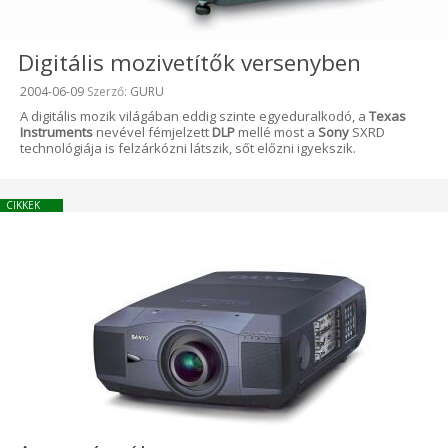
Digitális mozivetítők versenyben
Beküldve:
2004-06-09
Szerző:
GURU
A digitális mozik világában eddig szinte egyeduralkodó, a
Texas
Instruments
nevével fémjelzett
DLP
mellé most a
Sony
SXRD
technológiája is felzárkózni látszik, sőt előzni igyekszik.
CIKKEK