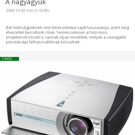
A nagyágyúk
Beküldve:
2003-12-02
Szerző:
GURU
Bár többségünknek nem lehet például saját luxusautója, azért még
élvezettel beszélünk róluk. Természetesen a házi-mozi
projektorok között is vannak olyan modellek, melyek a vastagabb
pénztárcájú felhasználóknak készülnek.
CIKKEK