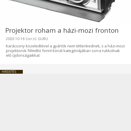
Projektor roham a házi-mozi fronton
Beküldve:
2003-10-16
Szerző:
GURU
Karácsony közeledtével a gyártók nem tétlenkednek, s a házi-mozi
projektorok félmillió forint körüli kategóriájában sorra rukkolnak
elő újdonságaikkal.
HIRDETÉS