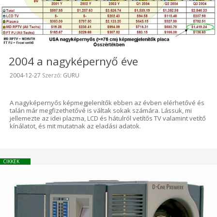
2004 a nagyképernyő éve
Beküldve:
2004-12-27
Szerző:
GURU
A nagyképernyős képmegjelenítők ebben az évben elérhetővé és
talán már megfizethetővé is váltak sokak számára. Lássuk, mi
jellemezte az idei plazma, LCD és hátulról vetítős TV valamint vetítő
kínálatot, és mit mutatnak az eladási adatok.
CIKKEK