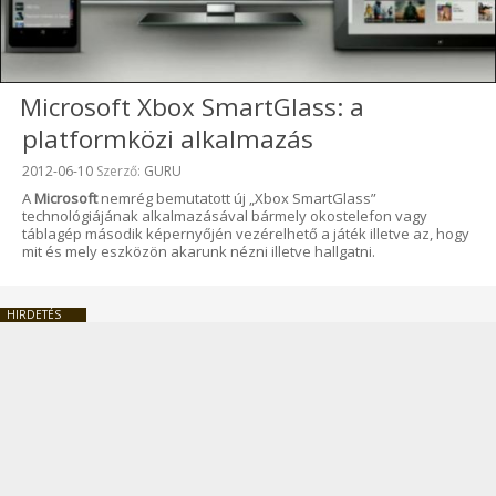
Microsoft Xbox SmartGlass: a
platformközi alkalmazás
Beküldve:
2012-06-10
Szerző:
GURU
A
Microsoft
nemrég bemutatott új „Xbox SmartGlass”
technológiájának alkalmazásával bármely okostelefon vagy
táblagép második képernyőjén vezérelhető a játék illetve az, hogy
mit és mely eszközön akarunk nézni illetve hallgatni.
HIRDETÉS