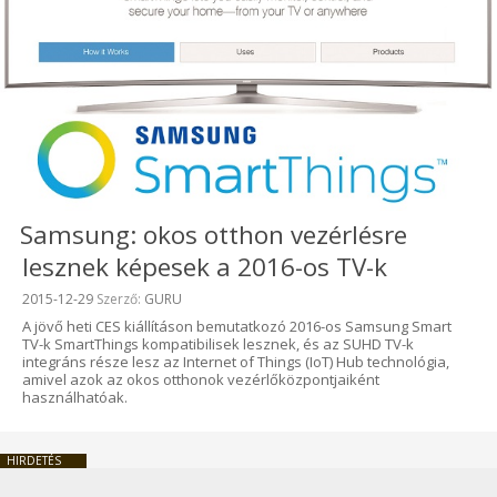
Samsung: okos otthon vezérlésre
lesznek képesek a 2016-os TV-k
Beküldve:
2015-12-29
Szerző:
GURU
A jövő heti CES kiállításon bemutatkozó 2016-os Samsung Smart
TV-k SmartThings kompatibilisek lesznek, és az SUHD TV-k
integráns része lesz az Internet of Things (IoT) Hub technológia,
amivel azok az okos otthonok vezérlőközpontjaiként
használhatóak.
HIRDETÉS