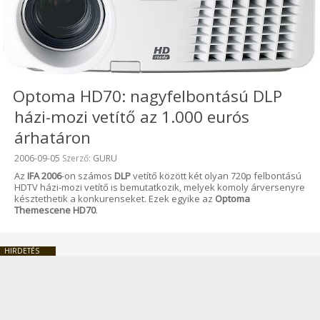
Optoma HD70: nagyfelbontású DLP
házi-mozi vetítő az 1.000 eurós
árhatáron
Beküldve:
2006-09-05
Szerző:
GURU
Az
IFA 2006
-on számos
DLP
vetítő között két olyan 720p felbontású
HDTV házi-mozi vetítő is bemutatkozik, melyek komoly árversenyre
késztethetik a konkurenseket. Ezek egyike az
Optoma
Themescene HD70
.
HIRDETÉS