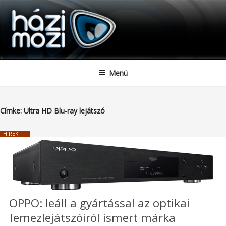
HAZIMOZI
Tartalomhoz
Menü
Címke:
Ultra HD Blu-ray lejátszó
HÍREK
OPPO: leáll a gyártással az optikai
lemezlejátszóiról ismert márka