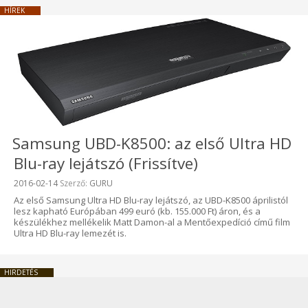
HÍREK
Samsung UBD-K8500: az első Ultra HD
Blu-ray lejátszó (Frissítve)
Beküldve:
2016-02-14
Szerző:
GURU
Az első Samsung Ultra HD Blu-ray lejátszó, az UBD-K8500 áprilistól
lesz kapható Európában 499 euró (kb. 155.000 Ft) áron, és a
készülékhez mellékelik Matt Damon-al a Mentőexpedíció című film
Ultra HD Blu-ray lemezét is.
HIRDETÉS