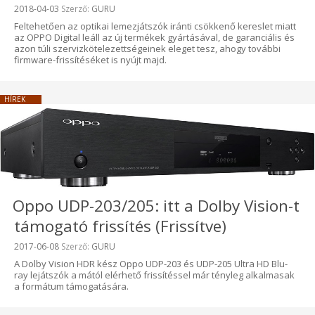
Beküldve:
2018-04-03
Szerző:
GURU
Feltehetően az optikai lemezjátszók iránti csökkenő kereslet miatt
az OPPO Digital leáll az új termékek gyártásával, de garanciális és
azon túli szervizkötelezettségeinek eleget tesz, ahogy további
firmware-frissítéséket is nyújt majd.
HÍREK
Oppo UDP-203/205: itt a Dolby Vision-t
támogató frissítés (Frissítve)
Beküldve:
2017-06-08
Szerző:
GURU
A Dolby Vision HDR kész Oppo UDP-203 és UDP-205 Ultra HD Blu-
ray lejátszók a mától elérhető frissítéssel már tényleg alkalmasak
a formátum támogatására.