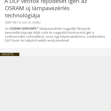
A DLP vetítők fejlődését ígéri az
OSRAM új lámpavezérlés
technológiája
Beküldve:
2007-06-10
Szerző:
GURU
Az
OSRAM UNISHAPE
™
lámpavezérlés nagyobb fényerőt,
kevesebb képzajt, több színt és nagyobb kontrasztot ígér a
szekvenciális színvetítésű, azaz egy képmodulátoros, színkerekes
DLP front- és hátulról vetítő rendszereknél.
HIRDETÉS