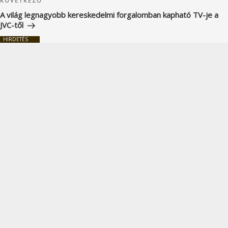
Következő
KÖVETKEZŐ
bejegyzés
A világ legnagyobb kereskedelmi forgalomban kapható TV-je a
JVC-től
HIRDETÉS