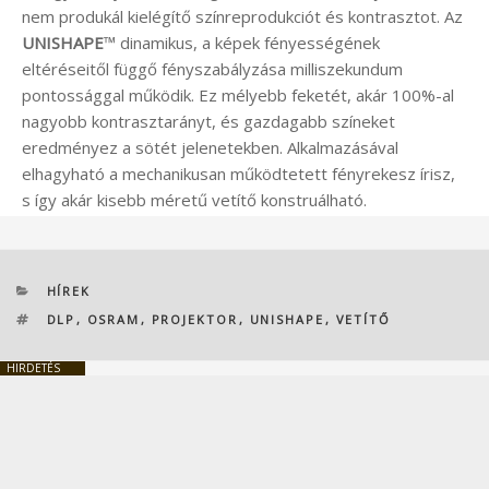
nem produkál kielégítő színreprodukciót és kontrasztot. Az
UNISHAPE
™
dinamikus, a képek fényességének
eltéréseitől függő fényszabályzása milliszekundum
pontossággal működik. Ez mélyebb feketét, akár 100%-al
nagyobb kontrasztarányt, és gazdagabb színeket
eredményez a sötét jelenetekben. Alkalmazásával
elhagyható a mechanikusan működtetett fényrekesz írisz,
s így akár kisebb méretű vetítő konstruálható.
KATEGÓRIÁK
HÍREK
CÍMKÉK
DLP
,
OSRAM
,
PROJEKTOR
,
UNISHAPE
,
VETÍTŐ
HIRDETÉS