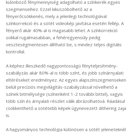
különböző fénymennyiség adagolható a színkerék egyes
szegmenseihez. Ezzel kiküszöbölhető az a
fényerőcsökkenés, mely a jelenlegi technológiával
színkorrekció és a sötét videokép javítása esetén fellép. A
fényerő akár 40%-al is magasabb lehet. A színkorrekció
sokkal rugalmasabban, a fehéregyensúly pedig
veszteségmentesen állítható be, s mindez teljes digitális
kontrollal.
A képhez illeszkedő nagypontosságú fényteljesítmény-
szabályzás akár 80%-al is több színt, és jobb színárnyalati
eltéréseket eredményez. Az egyes alapszínszegmenseken
belüli precíziós megvilágítás-szabályzással növelhető a
színek bitmélysége (színenként 1-2 további bittel), vagyis
több szín és árnyalati részlet válik ábrázolhatóvá. Ráadásul
csökkenthető a sötétebb képek úgynevezett dithering zaja
is.
A hagyományos technológia különösen a sötét jeleneteknél