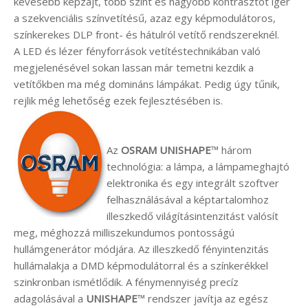
kevesebb képzajt, több színt és nagyobb kontrasztot ígér
a szekvenciális színvetítésű, azaz egy képmodulátoros,
színkerekes DLP front- és hátulról vetítő rendszereknél.
A LED és lézer fényforrások vetítéstechnikában való
megjelenésével sokan lassan már temetni kezdik a
vetítőkben ma még domináns lámpákat. Pedig úgy tűnik,
rejlik még lehetőség ezek fejlesztésében is.
Az
OSRAM UNISHAPE
™
három
technológia: a lámpa, a lámpameghajtó
elektronika és egy integrált szoftver
felhasználásával a képtartalomhoz
illeszkedő világításintenzitást valósít
meg, méghozzá milliszekundumos pontosságú
hullámgenerátor módjára. Az illeszkedő fényintenzitás
hullámalakja a DMD képmodulátorral és a színkerékkel
szinkronban ismétlődik. A fénymennyiség precíz
adagolásával a
UNISHAPE
™
rendszer javítja az egész