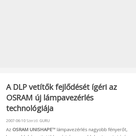
A DLP vetítők fejlődését ígéri az
OSRAM új lámpavezérlés
technológiája
Beküldve:
2007-06-10
Szerző:
GURU
Az
OSRAM UNISHAPE
™
lámpavezérlés nagyobb fényerőt,