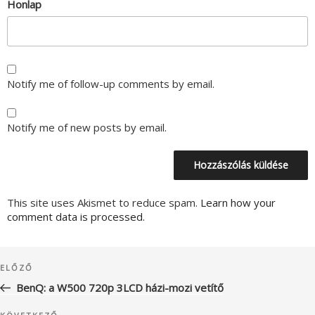
Honlap
Notify me of follow-up comments by email.
Notify me of new posts by email.
This site uses Akismet to reduce spam.
Learn how your
comment data is processed.
Bejegyzés
Korábbi
ELŐZŐ
navigáció
bejegyzés
BenQ: a W500 720p 3LCD házi-mozi vetítő