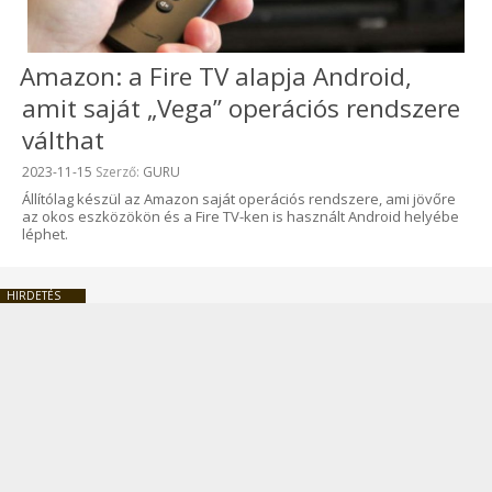
Amazon: a Fire TV alapja Android,
amit saját „Vega” operációs rendszere
válthat
Beküldve:
2023-11-15
Szerző:
GURU
Állítólag készül az Amazon saját operációs rendszere, ami jövőre
az okos eszközökön és a Fire TV-ken is használt Android helyébe
léphet.
HIRDETÉS