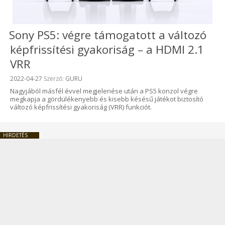
Sony PS5: végre támogatott a változó
képfrissítési gyakoriság – a HDMI 2.1
VRR
Beküldve:
2022-04-27
Szerző:
GURU
Nagyjából másfél évvel megjelenése után a PS5 konzol végre
megkapja a gördülékenyebb és kisebb késésű játékot biztosító
változó képfrissítési gyakoriság (VRR) funkciót.
HIRDETÉS