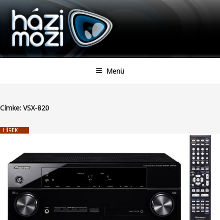
HAZIMOZI
Tartalomhoz
Menü
Címke:
VSX-820
HÍREK