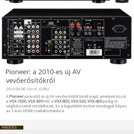
Pioneer: a 2010-es új AV
vevőerősítőkről
Beküldve:
2010-04-06
Szerző:
GURU
A
Pioneer
júniustól öt új AV vevőerősítőt kínál majd, amelyek közül
a
VSX-1020, VSX-920
hét, a
VSX-820, VSX-520, VSX-420
pedig öt
végfokozattal rendelkezik, és a legutóbbit kivéve mindegyik képes
az 1.4-es HDMI csatlakoztatásra.
HIRDETÉS