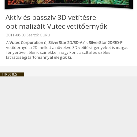
Aktív és passzív 3D vetítésre
optimalizált Vutec vetítőernyők
Beküldve:
2011-06-03
Szerző:
GURU
A
Vutec Corporation
új
SilverStar 2D/3D-A
és
SilverStar 2D/3D-P
vetítőernyői a 2D mellett a növekvő 3D vetítési igényeket is magas
fényerővel, élénk színekkel, nagy kontraszttal és széles
láthatósági tartománnyal elégítik ki.
HIRDETÉS