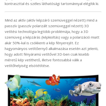
kontraszttal és széles láthatósági tartománnyal elégítik ki.
Mind az aktív (aktív képzáró szemüveggel nézett) mind a
passzív (passzív polarizált szemüveggel nézett) 3D
vetítési technológia legtöbb problémája, hogy a 3D
szemüveg a képzárás (képkioltás) vagy a polarizáció miatt
akár 50%-kal is csökkenti a kép fényerejét. Ez
hagyományos vetítőernyő alkalmazása esetén azt jelenti,
hogy adott fényáramú vetítővel 3D-ben csak kisebb
méretű kép vetíthető, illetve fontosabbá válik a
vetítőhelyiség elsötétítése.