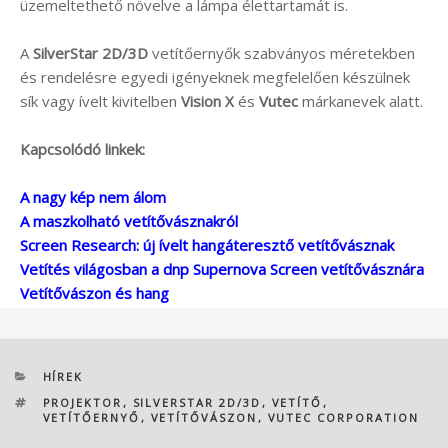
üzemeltethető növelve a lámpa élettartamát is.
A
SilverStar 2D/3D
vetítőernyők szabványos méretekben
és rendelésre egyedi igényeknek megfelelően készülnek
sík vagy ívelt kivitelben
Vision X
és
Vutec
márkanevek alatt.
Kapcsolódó linkek:
A nagy kép nem álom
A maszkolható vetítővásznakról
Screen Research: új ívelt hangáteresztő vetítővásznak
Vetítés világosban a dnp Supernova Screen vetítővásznára
Vetítővászon és hang
KATEGÓRIÁK
HÍREK
CÍMKÉK
PROJEKTOR
,
SILVERSTAR 2D/3D
,
VETÍTŐ
,
VETÍTŐERNYŐ
,
VETÍTŐVÁSZON
,
VUTEC CORPORATION