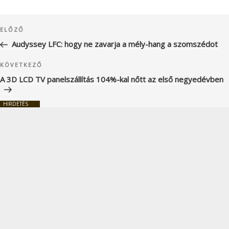
Bejegyzés
Korábbi
ELŐZŐ
navigáció
bejegyzés
Audyssey LFC: hogy ne zavarja a mély-hang a szomszédot
Következő
KÖVETKEZŐ
bejegyzés
A 3D LCD TV panelszállítás 104%-kal nőtt az első negyedévben
HIRDETÉS