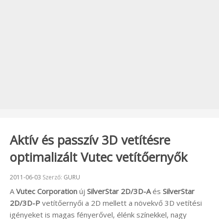
Aktív és passzív 3D vetítésre
optimalizált Vutec vetítőernyők
Beküldve:
2011-06-03
Szerző:
GURU
A
Vutec Corporation
új
SilverStar 2D/3D-A
és
SilverStar
2D/3D-P
vetítőernyői a 2D mellett a növekvő 3D vetítési
igényeket is magas fényerővel, élénk színekkel, nagy