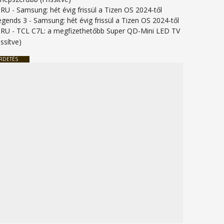
URU
-
Samsung: hét évig frissül a Tizen OS 2024-től
legends 3
-
Samsung: hét évig frissül a Tizen OS 2024-től
URU
-
TCL C7L: a megfizethetőbb Super QD-Mini LED TV
issítve)
RDETÉS