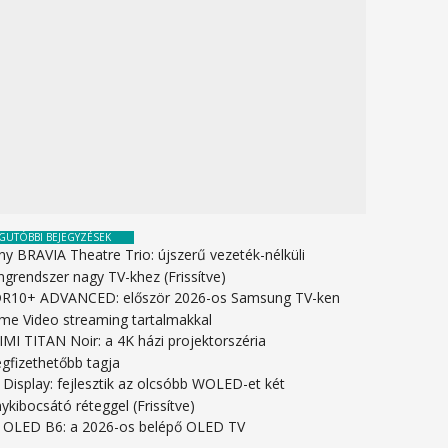
GUTÓBBI BEJEGYZÉSEK
ny BRAVIA Theatre Trio: újszerű vezeték-nélküli
ngrendszer nagy TV-khez (Frissítve)
R10+ ADVANCED: először 2026-os Samsung TV-ken
ime Video streaming tartalmakkal
IMI TITAN Noir: a 4K házi projektorszéria
gfizethetőbb tagja
 Display: fejlesztik az olcsóbb WOLED-et két
ykibocsátó réteggel (Frissítve)
 OLED B6: a 2026-os belépő OLED TV