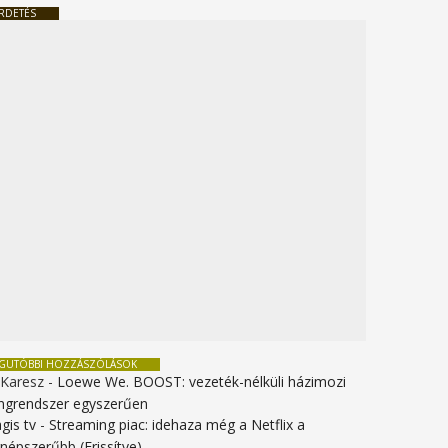
RDETÉS
EGUTÓBBI HOZZÁSZÓLÁSOK
 Karesz
-
Loewe We. BOOST: vezeték-nélküli házimozi
ngrendszer egyszerűen
gis tv
-
Streaming piac: idehaza még a Netflix a
gnépszerűbb (Frissítve)