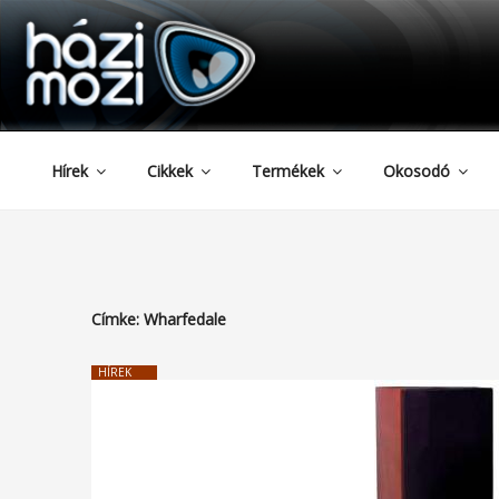
HAZIMOZI
Tartalomhoz
Hírek
Cikkek
Termékek
Okosodó
Címke:
Wharfedale
HÍREK