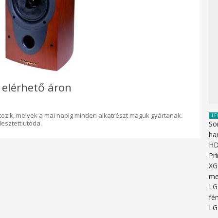
elérhető áron
ozik, melyek a mai napig minden alkatrészt maguk gyártanak.
LE
lesztett utóda.
So
ha
HD
Pr
XG
me
LG
fén
LG