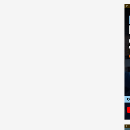
HI
HI