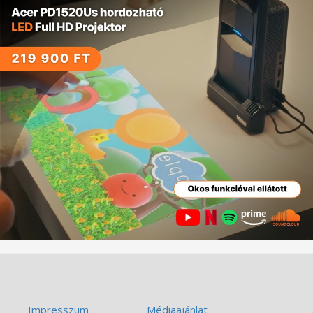
Impresszum
Médiaajánlat