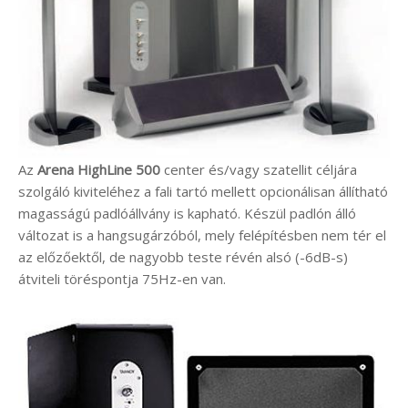
Az
Arena HighLine 500
center és/vagy szatellit céljára
szolgáló kiviteléhez a fali tartó mellett opcionálisan állítható
magasságú padlóállvány is kapható. Készül padlón álló
változat is a hangsugárzóból, mely felépítésben nem tér el
az előzőektől, de nagyobb teste révén alsó (-6dB-s)
átviteli töréspontja 75Hz-en van.