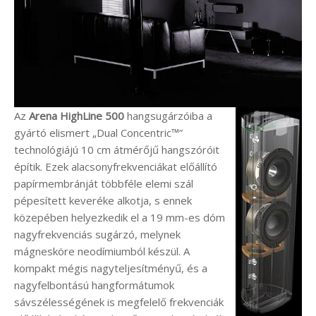
Az
Arena HighLine 500
hangsugárzóiba a
gyártó elismert „Dual Concentric™”
technológiájú 10 cm átmérőjű hangszóróit
építik. Ezek alacsonyfrekvenciákat előállító
papírmembránját többféle elemi szál
pépesített keveréke alkotja, s ennek
közepében helyezkedik el a 19 mm-es dóm
nagyfrekvenciás sugárzó, melynek
mágnesköre neodímiumból készül. A
kompakt mégis nagyteljesítményű, és a
nagyfelbontású hangformátumok
sávszélességének is megfelelő frekvenciák