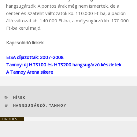
hangsugárzók. A pontos árak még nem ismertek, de a
center és szatellit változatok kb. 110.000 Ft-ba, a padlón
álló változat kb. 140.000 Ft-ba, a mélysugárzó kb. 170.000
Ft-ba kerül majd.
Kapcsolódó linkek:
EISA díjazottak: 2007-2008
Tannoy: új HTS100 és HTS200 hangsugárzó készletek
A Tannoy Arena sikere
KATEGÓRIÁK
HÍREK
CÍMKÉK
HANGSUGÁRZÓ
,
TANNOY
HIRDETÉS