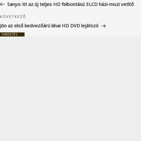
bejegyzés
Sanyo: itt az új teljes HD felbontású 3LCD házi-mozi vetítő
Következő
KÖVETKEZŐ
bejegyzés
Jön az első kedvezőárú kínai HD DVD lejátszó
HIRDETÉS