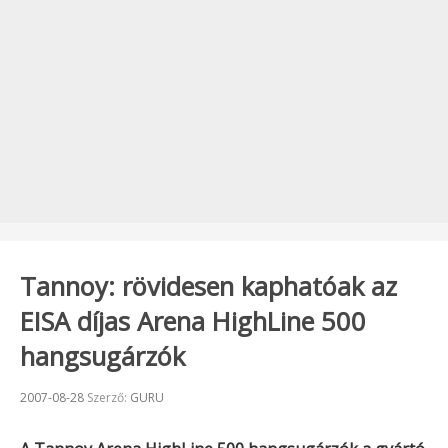
Tannoy: rövidesen kaphatóak az
EISA díjas Arena HighLine 500
hangsugárzók
Beküldve:
2007-08-28
Szerző:
GURU