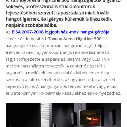
A
Tannoy Arena HighLine 500
hangsugárzók a gyártó
sokéves, professzionális stúdiómonitorok
fejlesztésében szerzett tapasztalatai miatt kiváló
hangot ígérnek, és igényes küllemük is illeszkedik
napjaink szobabelsőibe.
Az
EISA 2007-2008 legjobb házi-mozi hangsugárzója
címére érdemesített
Tannoy Arena HighLine 500
hangsugárzó család prémium hangminőségű, teljes
frekvenciasávú, ugyanakkor mégis relatíve kisméretű
tagjait kifejezette a síkpaneles plazma vagy LCD TV-k
melletti használatra tervezték. A center és szatellit
sugárzók a mellékelt konzolokkal és kábelelvezetéssel
szorosan a falra szerelhetőek az ugyancsak falra szerelt
képernyő köré. A hangsugárzók fényes fekete vagy ezüst
felülete könnyen illik bármely készülékhez és környezethez.