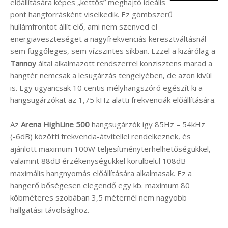
előállítására képes „kettős” meghajtó ideális
pont hangforrásként viselkedik. Ez gömbszerű
hullámfrontot állít elő, ami nem szenved el
energiaveszteséget a nagyfrekvenciás keresztváltásnál
sem függőleges, sem vízszintes síkban. Ezzel a kizárólag a
Tannoy
által alkalmazott rendszerrel konzisztens marad a
hangtér nemcsak a lesugárzás tengelyében, de azon kívül
is. Egy ugyancsak 10 centis mélyhangszóró egészít ki a
hangsugárzókat az 1,75 kHz alatti frekvenciák előállítására.
Az
Arena HighLine 500
hangsugárzók így 85Hz – 54kHz
(-6dB) közötti frekvencia-átvitellel rendelkeznek, és
ajánlott maximum 100W teljesítményterhelhetőségükkel,
valamint 88dB érzékenységükkel körülbelül 108dB
maximális hangnyomás előállítására alkalmasak. Ez a
hangerő bőségesen elegendő egy kb. maximum 80
köbméteres szobában 3,5 méternél nem nagyobb
hallgatási távolsághoz.