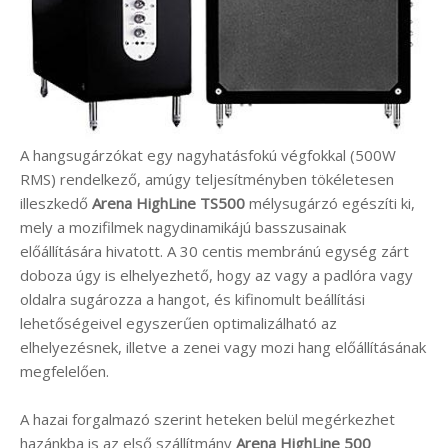
A hangsugárzókat egy nagyhatásfokú végfokkal (500W
RMS) rendelkező, amúgy teljesítményben tökéletesen
illeszkedő
Arena HighLine TS500
mélysugárzó egészíti ki,
mely a mozifilmek nagydinamikájú basszusainak
előállítására hivatott. A 30 centis membránú egység zárt
doboza úgy is elhelyezhető, hogy az vagy a padlóra vagy
oldalra sugározza a hangot, és kifinomult beállítási
lehetőségeivel egyszerűen optimalizálható az
elhelyezésnek, illetve a zenei vagy mozi hang előállításának
megfelelően.
A hazai forgalmazó szerint heteken belül megérkezhet
hazánkba is az első szállítmány
Arena HighLine 500