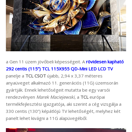
a Gen 11 üzem jövőbeli képességeit. A
rövidesen kapható
292 centis (115”) TCL 115X955 QD-Mini LED LCD TV
panelje a
TCL CSOT
újabb, 2,94 x 3,37 méteres
anyaüveget alkalmazó 11. generációs (11G) üzemsorán
gyártják. Ennek lehetőségeit mutatta be egy varsói
rendezvényen
Marek Maciejewski
, a
TCL
európai
termékfejlesztési igazgatója, aki szerint a cég vizsgálja a
330 centis (130”) képátlójú TV lehetőségét, melyhez két
panelt lehet kivágni a 11G alapüvegéből.