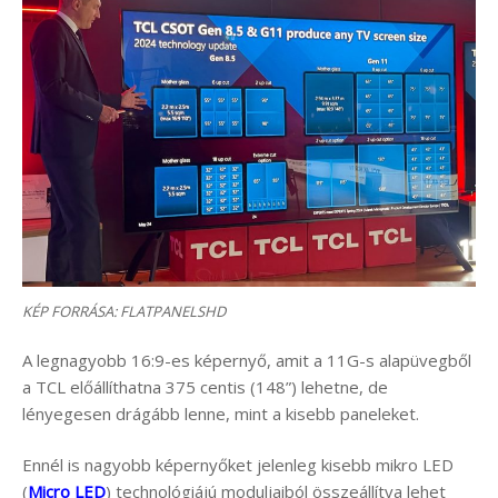
KÉP FORRÁSA: FLATPANELSHD
A legnagyobb 16:9-es képernyő, amit a 11G-s alapüvegből
a TCL előállíthatna 375 centis (148”) lehetne, de
lényegesen drágább lenne, mint a kisebb paneleket.
Ennél is nagyobb képernyőket jelenleg kisebb mikro LED
(
Micro LED
) technológiájú moduljaiból összeállítva lehet