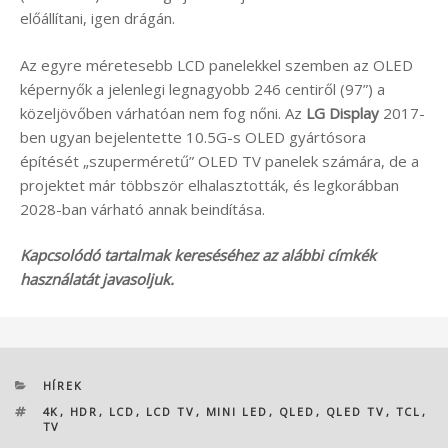
előállítani, igen drágán.
Az egyre méretesebb LCD panelekkel szemben az OLED
képernyők a jelenlegi legnagyobb 246 centiről (97”) a
közeljövőben várhatóan nem fog nőni. Az
LG Display
2017-
ben ugyan bejelentette 10.5G-s OLED gyártósora
építését „szuperméretű” OLED TV panelek számára, de a
projektet már többször elhalasztották, és legkorábban
2028-ban várható annak beindítása.
Kapcsolódó tartalmak kereséséhez az alábbi címkék
használatát javasoljuk.
KATEGÓRIÁK
HÍREK
CÍMKÉK
4K
,
HDR
,
LCD
,
LCD TV
,
MINI LED
,
QLED
,
QLED TV
,
TCL
,
TV