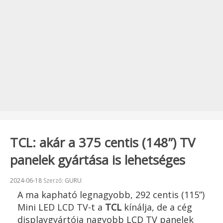
TCL: akár a 375 centis (148”) TV
panelek gyártása is lehetséges
Beküldve:
2024-06-18
Szerző:
GURU
A ma kapható legnagyobb, 292 centis (115”)
Mini LED LCD TV-t a
TCL
kínálja, de a cég
displaygyártója nagyobb LCD TV panelek