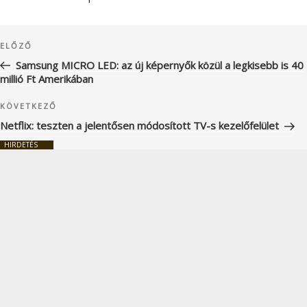
Bejegyzés
Korábbi
ELŐZŐ
navigáció
bejegyzés
Samsung MICRO LED: az új képernyők közül a legkisebb is 40
millió Ft Amerikában
Következő
KÖVETKEZŐ
bejegyzés
Netflix: teszten a jelentősen módosított TV-s kezelőfelület
HIRDETÉS