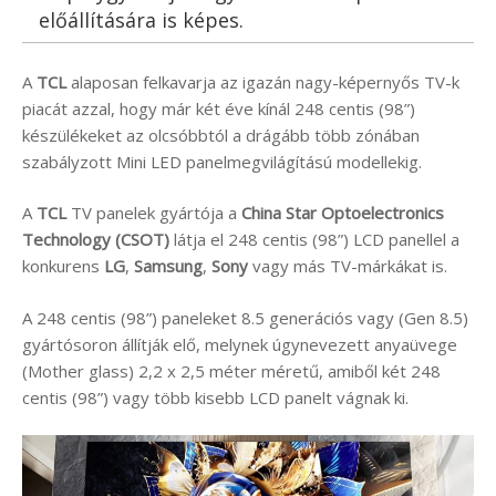
előállítására is képes.
A
TCL
alaposan felkavarja az igazán nagy-képernyős TV-k
piacát azzal, hogy már két éve kínál 248 centis (98”)
készülékeket az olcsóbbtól a drágább több zónában
szabályzott Mini LED panelmegvilágítású modellekig.
A
TCL
TV panelek gyártója a
China Star Optoelectronics
Technology (CSOT)
látja el 248 centis (98”) LCD panellel a
konkurens
LG
,
Samsung
,
Sony
vagy más TV-márkákat is.
A 248 centis (98”) paneleket 8.5 generációs vagy (Gen 8.5)
gyártósoron állítják elő, melynek úgynevezett anyaüvege
(Mother glass) 2,2 x 2,5 méter méretű, amiből két 248
centis (98”) vagy több kisebb LCD panelt vágnak ki.