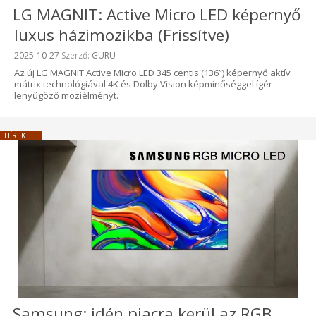
LG MAGNIT: Active Micro LED képernyő
luxus házimozikba (Frissítve)
Beküldve:
2025-10-27
Szerző:
GURU
Az új LG MAGNIT Active Micro LED 345 centis (136”) képernyő aktív
mátrix technológiával 4K és Dolby Vision képminőséggel ígér
lenyűgöző moziélményt.
HÍREK
Samsung: idén piacra kerül az RGB