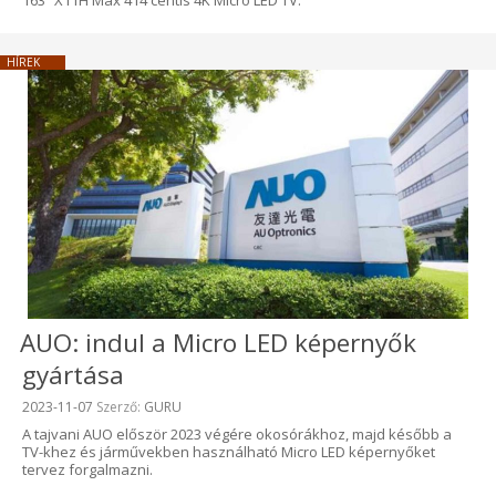
HÍREK
AUO: indul a Micro LED képernyők
gyártása
Beküldve:
2023-11-07
Szerző:
GURU
A tajvani AUO először 2023 végére okosórákhoz, majd később a
TV-khez és járművekben használható Micro LED képernyőket
tervez forgalmazni.