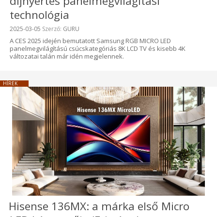
díjnyertes panelmegvilágítási
technológia
Beküldve:
2025-03-05
Szerző:
GURU
A CES 2025 idején bemutatott Samsung RGB MICRO LED
panelmegvilágítású csúcskategóriás 8K LCD TV és kisebb 4K
változatai talán már idén megjelennek.
HÍREK
Hisense 136MX: a márka első Micro