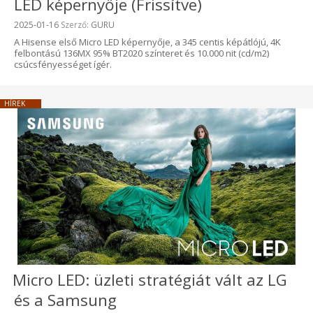
LED képernyője (Frissítve)
Beküldve:
2025-01-16
Szerző:
GURU
A Hisense első Micro LED képernyője, a 345 centis képátlójú, 4K
felbontású 136MX 95% BT2020 színteret és 10.000 nit (cd/m2)
csúcsfényességet ígér.
HÍREK
Micro LED: üzleti stratégiát vált az LG
és a Samsung