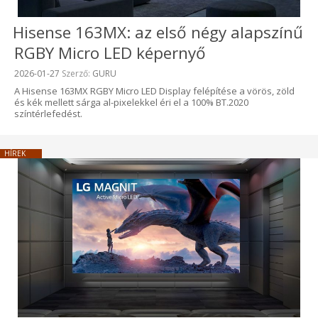
Hisense 163MX: az első négy alapszínű
RGBY Micro LED képernyő
Beküldve:
2026-01-27
Szerző:
GURU
A Hisense 163MX RGBY Micro LED Display felépítése a vörös, zöld
és kék mellett sárga al-pixelekkel éri el a 100% BT.2020
színtérlefedést.
HÍREK