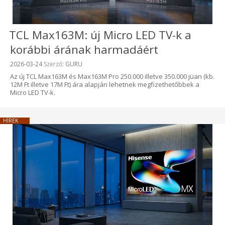
TCL Max163M: új Micro LED TV-k a
korábbi árának harmadáért
Beküldve:
2026-03-24
Szerző:
GURU
Az új TCL Max163M és Max163M Pro 250.000 illetve 350.000 jüan (kb.
12M Ft illetve 17M Ft) ára alapján lehetnek megfizethetőbbek a
Micro LED TV-k.
HÍREK