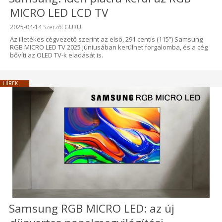
MICRO LED LCD TV
Beküldve:
2025-04-14
Szerző:
GURU
Az illetékes cégvezető szerint az első, 291 centis (115”) Samsung
RGB MICRO LED TV 2025 júniusában kerülhet forgalomba, és a cég
bővíti az OLED TV-k eladását is.
HÍREK
Samsung RGB MICRO LED: az új