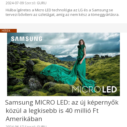
Beküldve:
2024-07-09
Szerző:
GURU
Hiába ígéretes a Micro LED technológia az LG és a Samsung se
tervezi bővíteni az üzletágat, amíg az nem kész a tömeggyártásra.
HÍREK
Samsung MICRO LED: az új képernyők
közül a legkisebb is 40 millió Ft
Amerikában
Beküldve:
2024-06-17
Szerző:
GURU