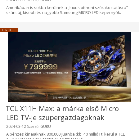
Amerikában is sokba kerülnek a „luxus otthoni szórakoztatásra”
szánt új, kisebb és nagyobb Samsung MICRO LED képernyők.
HÍREK
TCL X11H Max: a márka első Micro
LED TV-je szupergazdagoknak
Beküldve:
2024-03-12
Szerző:
GURU
A pénzes kínaiaknak 800.000 jüanba (kb. 40 millió Ft) kerül a TCL
163” X11H Max 414 centis 4K Micro LED TV.