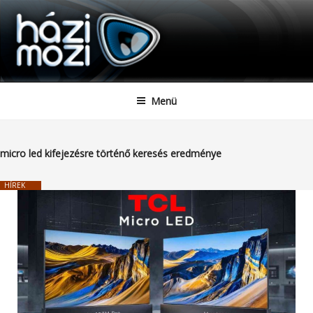
HAZIMOZI
Tartalomhoz
Menü
micro led
kifejezésre történő keresés eredménye
HÍREK