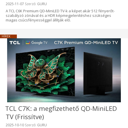
Beküldve:
2025-11-07
Szerző:
GURU
A TCL C6K Premium QD-MiniLED TV-k a képet akár 512 fényerőt-
szabályzó zónával és a HDR képmegjelenítéshez szükséges
magas csúcsfényességgel állítják elő.
HÍREK
TCL C7K: a megfizethető QD-MiniLED
TV (Frissítve)
Beküldve:
2025-10-10
Szerző:
GURU