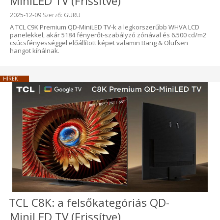
MiniLED TV (Frissítve)
Beküldve:
2025-12-09
Szerző:
GURU
A TCL C9K Premium QD-MiniLED TV-k a legkorszerűbb WHVA LCD
panelekkel, akár 5184 fényerőt-szabályzó zónával és 6.500 cd/m2
csúcsfényességgel előállított képet valamin Bang & Olufsen
hangot kínálnak.
HÍREK
TCL C8K: a felsőkategóriás QD-
MiniLED TV (Frissítve)