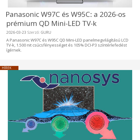
Panasonic W97C és W95C: a 2026-os
prémium QD Mini-LED TV-k
Beküldve:
2026-03-23
Szerző:
GURU
A Panasonic W97C és W95C QD Mini-LED panelmegvilágítású LCD
TV-k, 1.500 nit csúcsfényességet és 105% DCI-P3 színtérlefedést
ígérnek.
HÍREK