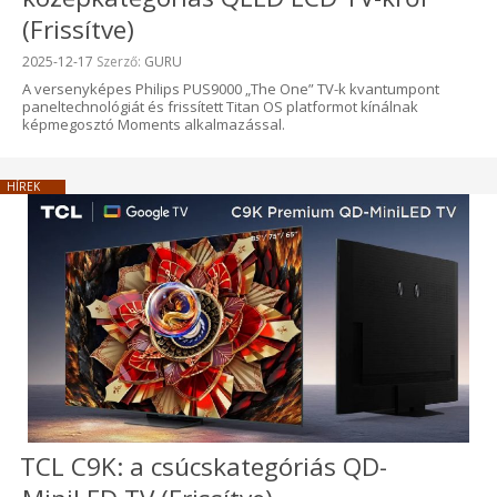
(Frissítve)
Beküldve:
2025-12-17
Szerző:
GURU
A versenyképes Philips PUS9000 „The One” TV-k kvantumpont
paneltechnológiát és frissített Titan OS platformot kínálnak
képmegosztó Moments alkalmazással.
HÍREK
TCL C9K: a csúcskategóriás QD-