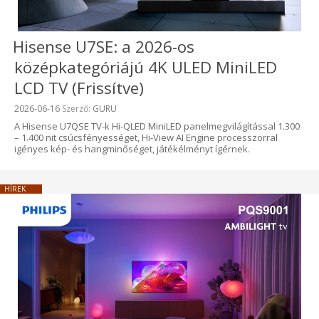
Hisense U7SE: a 2026-os
középkategóriájú 4K ULED MiniLED
LCD TV (Frissítve)
Beküldve:
2026-06-16
Szerző:
GURU
A Hisense U7QSE TV-k Hi-QLED MiniLED panelmegvilágítással 1.300
– 1.400 nit csúcsfényességet, Hi-View AI Engine processzorral
igényes kép- és hangminőséget, játékélményt ígérnek.
HÍREK