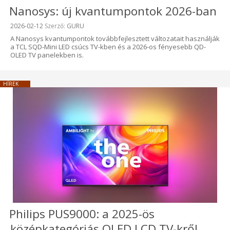
Nanosys: új kvantumpontok 2026-ban
Beküldve:
2026-02-12
Szerző:
GURU
A Nanosys kvantumpontok továbbfejlesztett változatait használják
a TCL SQD-Mini LED csúcs TV-kben és a 2026-os fényesebb QD-
OLED TV panelekben is.
HÍREK
Philips PUS9000: a 2025-ös
középkategóriás QLED LCD TV-kről