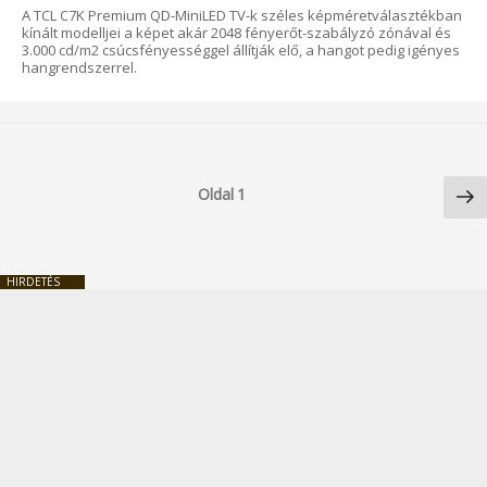
A TCL C7K Premium QD-MiniLED TV-k széles képméretválasztékban
kínált modelljei a képet akár 2048 fényerőt-szabályzó zónával és
3.000 cd/m2 csúcsfényességgel állítják elő, a hangot pedig igényes
hangrendszerrel.
Bejegyzések
Kö
lapozása
Oldal
1
ol
HIRDETÉS