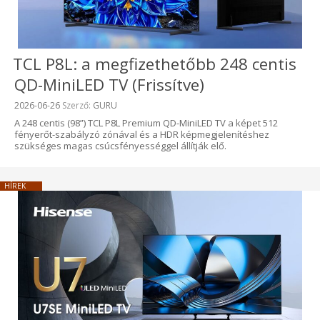
TCL P8L: a megfizethetőbb 248 centis
QD-MiniLED TV (Frissítve)
Beküldve:
2026-06-26
Szerző:
GURU
A 248 centis (98”) TCL P8L Premium QD-MiniLED TV a képet 512
fényerőt-szabályzó zónával és a HDR képmegjelenítéshez
szükséges magas csúcsfényességgel állítják elő.
HÍREK