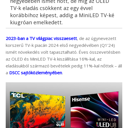
negyedében ismét nőtt, de míg az OLED
TV-k eladás csökkent az egy évvel
korábbihoz képest, addig a MiniLED TV-ké
kiugróan emelkedett.
2023-ban a TV világpiac visszaesett
, de az úgynevezett
korszerű TV-k piacán 2024 első negyedévében (Q1’24)
ismét növekedés volt tapasztalható. Éves összevetésben
az OLED és MiniLED TV-k kiszállítása 16%-kal, az
eladásukból származó bevételek pedig 11%-kal nőttek – áll
a
DSCC sajtóközleményében
.