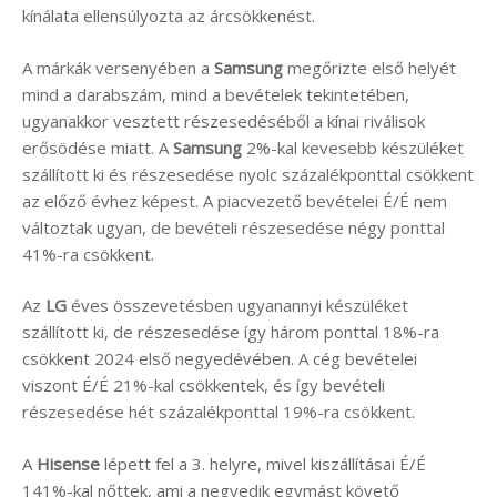
kínálata ellensúlyozta az árcsökkenést.
A márkák versenyében a
Samsung
megőrizte első helyét
mind a darabszám, mind a bevételek tekintetében,
ugyanakkor vesztett részesedéséből a kínai riválisok
erősödése miatt. A
Samsung
2%-kal kevesebb készüléket
szállított ki és részesedése nyolc százalékponttal csökkent
az előző évhez képest. A piacvezető bevételei É/É nem
változtak ugyan, de bevételi részesedése négy ponttal
41%-ra csökkent.
Az
LG
éves összevetésben ugyanannyi készüléket
szállított ki, de részesedése így három ponttal 18%-ra
csökkent 2024 első negyedévében. A cég bevételei
viszont É/É 21%-kal csökkentek, és így bevételi
részesedése hét százalékponttal 19%-ra csökkent.
A
Hisense
lépett fel a 3. helyre, mivel kiszállításai É/É
141%-kal nőttek, ami a negyedik egymást követő