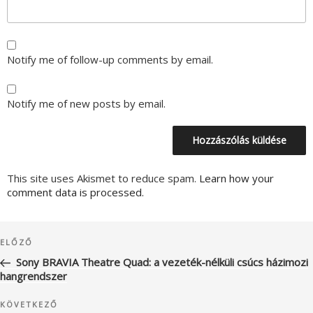
Notify me of follow-up comments by email.
Notify me of new posts by email.
This site uses Akismet to reduce spam.
Learn how your
comment data is processed.
Bejegyzés
Korábbi
ELŐZŐ
navigáció
bejegyzés
Sony BRAVIA Theatre Quad: a vezeték-nélküli csúcs házimozi
hangrendszer
Következő
KÖVETKEZŐ