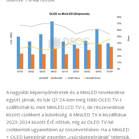
A nagyobb képernyőméretek és a MiniLED növekedése
együtt járnak, és bár Q1’24-ben még több OLED TV-t
szállítottak ki, mint MiniLED LCD TV-t, de részesedésük
között csökkent a különbség. A MiniLED TV-k kiszállításai
2023-2024 között É/É nőttek, míg az OLED TV-ké
csökkentek ugyanebben az összevetésben. Ha a MiniLED
+ OLED kategóriát egyetlen „csúcskategóriának” tekintjük,