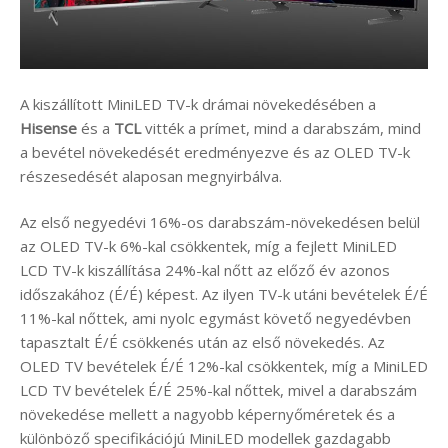
A kiszállított MiniLED TV-k drámai növekedésében a
Hisense
és a
TCL
vitték a prímet, mind a darabszám, mind
a bevétel növekedését eredményezve és az OLED TV-k
részesedését alaposan megnyirbálva.
Az első negyedévi 16%-os darabszám-növekedésen belül
az OLED TV-k 6%-kal csökkentek, míg a fejlett MiniLED
LCD TV-k kiszállítása 24%-kal nőtt az előző év azonos
időszakához (É/É) képest. Az ilyen TV-k utáni bevételek É/É
11%-kal nőttek, ami nyolc egymást követő negyedévben
tapasztalt É/É csökkenés után az első növekedés. Az
OLED TV bevételek É/É 12%-kal csökkentek, míg a MiniLED
LCD TV bevételek É/É 25%-kal nőttek, mivel a darabszám
növekedése mellett a nagyobb képernyőméretek és a
különböző specifikációjú MiniLED modellek gazdagabb