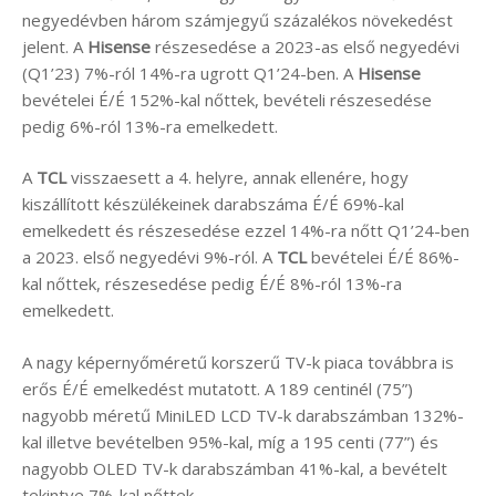
negyedévben három számjegyű százalékos növekedést
jelent. A
Hisense
részesedése a 2023-as első negyedévi
(Q1’23) 7%-ról 14%-ra ugrott Q1’24-ben. A
Hisense
bevételei É/É 152%-kal nőttek, bevételi részesedése
pedig 6%-ról 13%-ra emelkedett.
A
TCL
visszaesett a 4. helyre, annak ellenére, hogy
kiszállított készülékeinek darabszáma É/É 69%-kal
emelkedett és részesedése ezzel 14%-ra nőtt Q1’24-ben
a 2023. első negyedévi 9%-ról. A
TCL
bevételei É/É 86%-
kal nőttek, részesedése pedig É/É 8%-ról 13%-ra
emelkedett.
A nagy képernyőméretű korszerű TV-k piaca továbbra is
erős É/É emelkedést mutatott. A 189 centinél (75”)
nagyobb méretű MiniLED LCD TV-k darabszámban 132%-
kal illetve bevételben 95%-kal, míg a 195 centi (77”) és
nagyobb OLED TV-k darabszámban 41%-kal, a bevételt
tekintve 7%-kal nőttek.