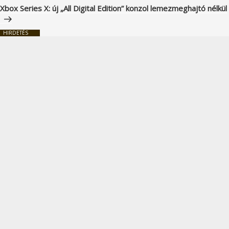
bejegyzés
Xbox Series X: új „All Digital Edition” konzol lemezmeghajtó nélkül
HIRDETÉS