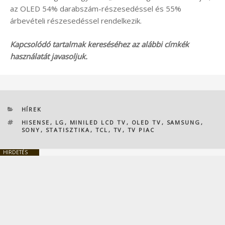
az OLED 54% darabszám-részesedéssel és 55%
árbevételi részesedéssel rendelkezik.
Kapcsolódó tartalmak kereséséhez az alábbi címkék
használatát javasoljuk.
KATEGÓRIÁK
HÍREK
CÍMKÉK
HISENSE
,
LG
,
MINILED LCD TV
,
OLED TV
,
SAMSUNG
,
SONY
,
STATISZTIKA
,
TCL
,
TV
,
TV PIAC
HIRDETÉS