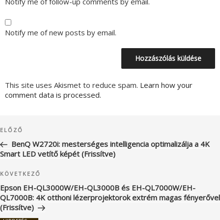
Notify me of follow-up comments by email.
Notify me of new posts by email.
This site uses Akismet to reduce spam.
Learn how your
comment data is processed.
Bejegyzés
Korábbi
ELŐZŐ
navigáció
bejegyzés
BenQ W2720i: mesterséges intelligencia optimalizálja a 4K
Smart LED vetítő képét (Frissítve)
Következő
KÖVETKEZŐ
bejegyzés
Epson EH-QL3000W/EH-QL3000B és EH-QL7000W/EH-
QL7000B: 4K otthoni lézerprojektorok extrém magas fényerővel
(Frissítve)