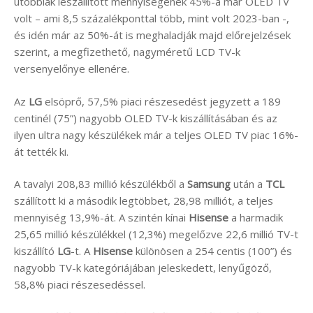
utóbbiak leszállított mennyiségének 45%-a már OLED TV
volt – ami 8,5 százalékponttal több, mint volt 2023-ban -,
és idén már az 50%-át is meghaladják majd előrejelzések
szerint, a megfizethető, nagyméretű LCD TV-k
versenyelőnye ellenére.
Az
LG
elsöprő, 57,5% piaci részesedést jegyzett a 189
centinél (75”) nagyobb OLED TV-k kiszállításában és az
ilyen ultra nagy készülékek már a teljes OLED TV piac 16%-
át tették ki.
A tavalyi 208,83 millió készülékből a
Samsung
után a
TCL
szállított ki a második legtöbbet, 28,98 milliót, a teljes
mennyiség 13,9%-át. A szintén kínai
Hisense
a harmadik
25,65 millió készülékkel (12,3%) megelőzve 22,6 millió TV-t
kiszállító
LG
-t. A
Hisense
különösen a 254 centis (100”) és
nagyobb TV-k kategóriájában jeleskedett, lenyűgöző,
58,8% piaci részesedéssel.