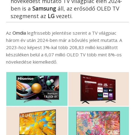
növekedést mutató TV világpiac élén 2024-
ben is a
Samsung
áll, az erősödő OLED TV
szegmenst az
LG
vezeti.
Az
Omdia
legfrissebb jelentése szerint a TV világpiac
három év után 2024-ben már a bővülés jeleit mutatta. A
2023-hoz képest 3%-kal több 208,83 millió kiszállított
készüléken belül a 6,07 millió OLED TV több mint 8%-os
növekedése kiemelkedő.