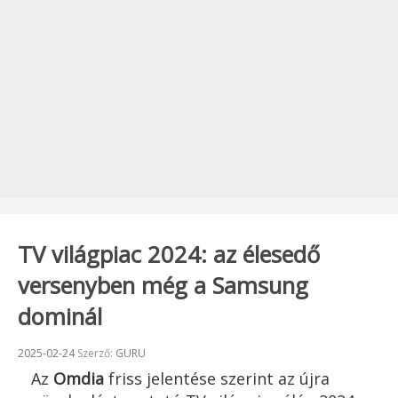
TV világpiac 2024: az élesedő
versenyben még a Samsung
dominál
Beküldve:
2025-02-24
Szerző:
GURU
Az
Omdia
friss jelentése szerint az újra