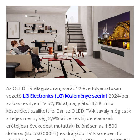
Az OLED TV világpiac rangsorát 12 éve folyamatosan
vezető
LG Electronics (LG) közleménye szerint
2024-ben
az összes ilyen TV 52,4%-át, nagyjából 3,18 millió
készüléket szállított le. Bár az OLED TV-k tavaly még csak
a teljes mennyiség 2,9%-át tették ki, de eladásaik
erőteljes növekedést mutattak, különösen az 1.500
dolláros (kb. 580.000 Ft) és drágább TV-k körében. Ez