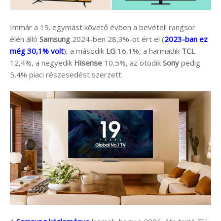
Immár a 19. egymást követő évben a bevételi rangsor
élén álló
Samsung
2024-ben 28,3%-ot ért el (
2023-ban ez
még 30,1% volt
), a második
LG
16,1%, a harmadik
TCL
12,4%, a negyedik
Hisense
10,5%, az ötödik
Sony
pedig
5,4% piaci részesedést szerzett.