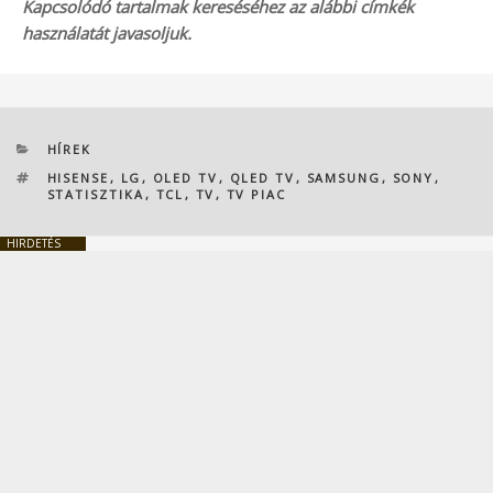
Kapcsolódó tartalmak kereséséhez az alábbi címkék
használatát javasoljuk.
KATEGÓRIÁK
HÍREK
CÍMKÉK
HISENSE
,
LG
,
OLED TV
,
QLED TV
,
SAMSUNG
,
SONY
,
STATISZTIKA
,
TCL
,
TV
,
TV PIAC
HIRDETÉS