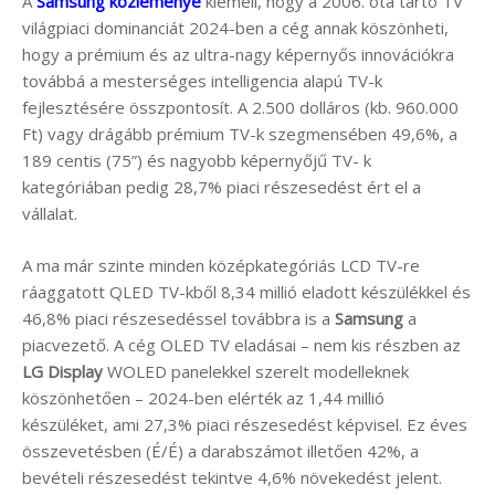
A
Samsung közleménye
kiemeli, hogy a 2006. óta tartó TV
világpiaci dominanciát 2024-ben a cég annak köszönheti,
hogy a prémium és az ultra-nagy képernyős innovációkra
továbbá a mesterséges intelligencia alapú TV-k
fejlesztésére összpontosít. A 2.500 dolláros (kb. 960.000
Ft) vagy drágább prémium TV-k szegmensében 49,6%, a
189 centis (75”) és nagyobb képernyőjű TV- k
kategóriában pedig 28,7% piaci részesedést ért el a
vállalat.
A ma már szinte minden középkategóriás LCD TV-re
ráaggatott QLED TV-kből 8,34 millió eladott készülékkel és
46,8% piaci részesedéssel továbbra is a
Samsung
a
piacvezető. A cég OLED TV eladásai – nem kis részben az
LG Display
WOLED panelekkel szerelt modelleknek
köszönhetően – 2024-ben elérték az 1,44 millió
készüléket, ami 27,3% piaci részesedést képvisel. Ez éves
összevetésben (É/É) a darabszámot illetően 42%, a
bevételi részesedést tekintve 4,6% növekedést jelent.