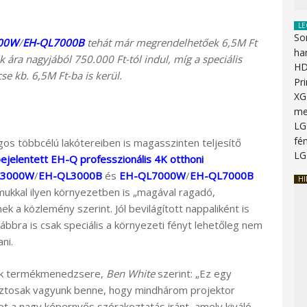
LE
So
00W
/
EH-QL7000B
tehát már megrendelhetőek 6,5M Ft
ha
ék ára nagyjából 750.000 Ft-tól indul, míg a speciális
HD
se kb. 6,5M Ft-ba is kerül.
Pr
XG
me
LG
fén
os többcélú lakótereiben is magasszinten teljesítő
LG
 bejelentett EH-Q professzionális 4K otthoni
L3000W
/
EH-QL3000B
és
EH-QL7000W
/
EH-QL7000B
HI
ukkal ilyen környezetben is „magával ragadó,
k a közlemény szerint. Jól bevilágított nappaliként is
bbra is csak speciális a környezeti fényt lehetőleg nem
ni.
inek termékmenedzsere,
Ben White
szerint: „Ez egy
ztosak vagyunk benne, hogy mindhárom projektor
let a nagy képernyős szórakoztatás iránt, amely kiváló