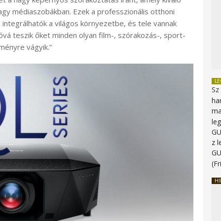
agy médiaszobákban. Ezek a professzionális otthoni
integrálhatók a világos környezetbe, és tele vannak
óvá teszik őket minden olyan film-, szórakozás-, sport-
ményre vágyik.”
L
Sz
ha
ma
le
G
z 
G
(Fr
HI