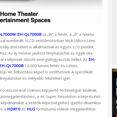
QL7000W
/
EH-QL7000B
(a „W” a fehér, a „B” a fekete
rással kombinált 3LCD vetítőmotorban MLA (
Micro Lens
ristály-lencséket is alkalmaznak az egyes LCD pixelek
oz. Az ily módon javított fényhatásfok az egyik oka
sára képesek túlzott energiafogyasztás nélkül. Az
EH-
EH-QL7000B
10.000 lumen fehér és színes
HI
jú 4K felbontású képet is vetíthetnek. A specifikált
 árnyalatokat és mélyebb feketéket ígér.
rocesszorával számos képjavító technológiát kínálnak,
gásmegjelenítéshez, a 4K Super Resolution a képrészlet-
 képdinamikát a vetítők képességeihez igazító dinamikus
tó a
HDR10
és
HLG
formátumú videók megjelenítése.