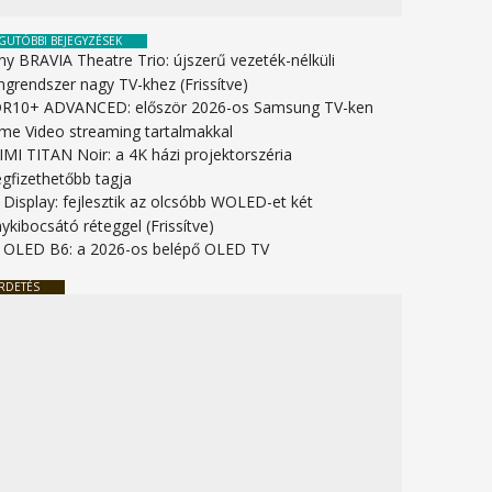
GUTÓBBI BEJEGYZÉSEK
ny BRAVIA Theatre Trio: újszerű vezeték-nélküli
ngrendszer nagy TV-khez (Frissítve)
R10+ ADVANCED: először 2026-os Samsung TV-ken
ime Video streaming tartalmakkal
IMI TITAN Noir: a 4K házi projektorszéria
gfizethetőbb tagja
 Display: fejlesztik az olcsóbb WOLED-et két
ykibocsátó réteggel (Frissítve)
 OLED B6: a 2026-os belépő OLED TV
RDETÉS