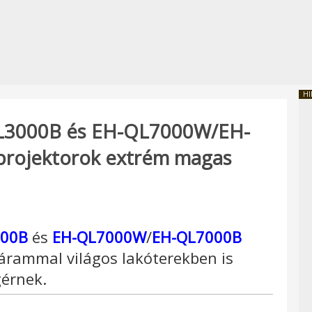
HI
3000B és EH-QL7000W/EH-
rprojektorok extrém magas
000B
és
EH-QL7000W
/
EH-QL7000B
yárammal világos lakóterekben is
gérnek.