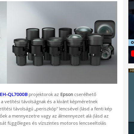
HI
EH-QL7000B
projektorok az
Epson
cserélhető
y a vetítési távolságnak és a kívánt képméretnek
títési távolságú „periszkóp” lencsével (lásd a fenti kép
etőek a mennyezetre vagy az álmennyezet alá (lásd az
lását függőleges és vízszintes motoros lencseeltolás