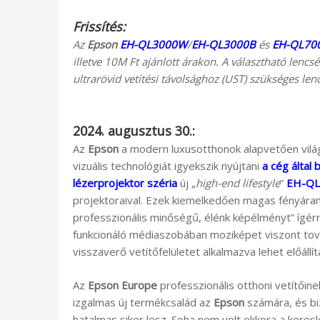
Frissítés:
Az
Epson
EH-QL3000W
/
EH-QL3000B
és
EH-QL70
illetve 10M Ft ajánlott árakon. A választható lencs
ultrarövid vetítési távolsághoz (UST) szükséges lenc
2024. augusztus 30.:
Az
Epson
a modern luxusotthonok alapvetően világ
vizuális technológiát igyekszik nyújtani
a cég által
lézerprojektor széria
új „
high-end lifestyle
”
EH-Q
projektoraival. Ezek kiemelkedően magas fényáram
professzionális minőségű, élénk képélményt” ígérne
funkcionáló médiaszobában moziképet viszont tová
visszaverő vetítőfelületet alkalmazva lehet előállíta
Az
Epson Europe
professzionális otthoni vetítő
izgalmas új termékcsalád az
Epson
számára, és bi
hatalmas siker lesz. Soha nem volt ekkora a keres