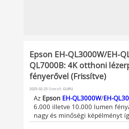
Epson EH-QL3000W/EH-QL
QL7000B: 4K otthoni léze
fényerővel (Frissítve)
Beküldve:
2025-02-25
Szerző:
GURU
Az
Epson
EH-QL3000W
/
EH-QL3
6.000 illetve 10.000 lumen fén
nagy és minőségi képélményt í