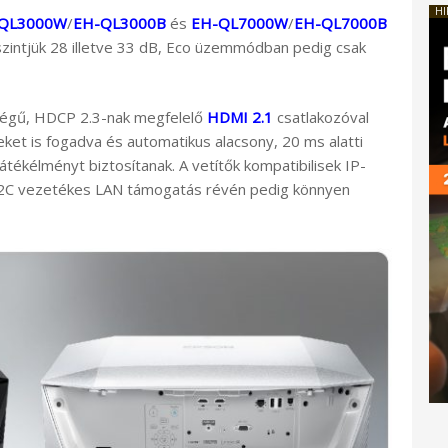
HI
QL3000W
/
EH-QL3000B
és
EH-QL7000W
/
EH-QL7000B
intjük 28 illetve 33 dB, Eco üzemmódban pedig csak
sségű, HDCP 2.3-nak megfelelő
HDMI 2.1
csatlakozóval
ket is fogadva és automatikus alacsony, 20 ms alatti
tékélményt biztosítanak. A vetítők kompatibilisek IP-
2C vezetékes LAN támogatás révén pedig könnyen