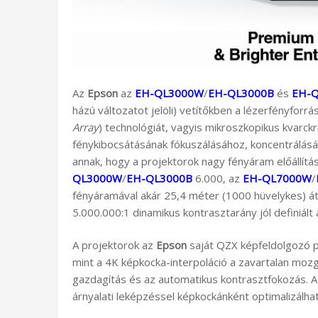
Az
Epson
az
EH-QL3000W
/
EH-QL3000B
és
EH-
házú változatot jelöli) vetítőkben a lézerfényfor
Array
) technológiát, vagyis mikroszkopikus kvarck
fénykibocsátásának fókuszálásához, koncentrálásáh
annak, hogy a projektorok nagy fényáram előállítá
QL3000W
/
EH-QL3000B
6.000, az
EH-QL7000W
/
fényáramával akár 25,4 méter (1000 hüvelykes) átló
5.000.000:1 dinamikus kontrasztarány jól definiált
A projektorok az
Epson
saját QZX képfeldolgozó p
mint a 4K képkocka-interpoláció a zavartalan moz
gazdagítás és az automatikus kontrasztfokozás. A
árnyalati leképzéssel képkockánként optimalizálha