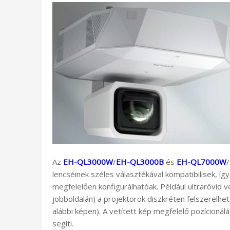
Az
EH-QL3000W
/
EH-QL3000B
és
EH-QL7000W
/
lencséinek széles választékával kompatibilisek, íg
megfelelően konfigurálhatóak. Például ultrarövid ve
jobboldalán) a projektorok diszkréten felszerelh
alábbi képen). A vetített kép megfelelő pozícioná
segíti.