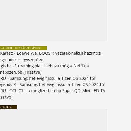
EGUTÓBBI HOZZÁSZÓLÁSOK
 Karesz
-
Loewe We. BOOST: vezeték-nélküli házimozi
ngrendszer egyszerűen
gis tv
-
Streaming piac: idehaza még a Netflix a
gnépszerűbb (Frissítve)
URU
-
Samsung: hét évig frissül a Tizen OS 2024-től
legends 3
-
Samsung: hét évig frissül a Tizen OS 2024-től
URU
-
TCL C7L: a megfizethetőbb Super QD-Mini LED TV
issítve)
RDETÉS