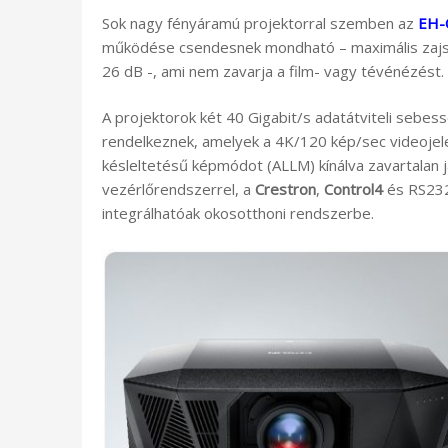
Sok nagy fényáramú projektorral szemben az
EH-
működése csendesnek mondható – maximális zajsz
26 dB -, ami nem zavarja a film- vagy tévénézést.
A projektorok két 40 Gigabit/s adatátviteli sebe
rendelkeznek, amelyek a 4K/120 kép/sec videojele
késleltetésű képmódot (ALLM) kínálva zavartalan já
vezérlőrendszerrel, a
Crestron
,
Control4
és RS23
integrálhatóak okosotthoni rendszerbe.