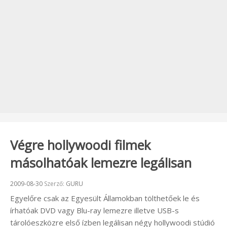
Végre hollywoodi filmek
másolhatóak lemezre legálisan
Beküldve:
2009-08-30
Szerző:
GURU
Egyelőre csak az Egyesült Államokban tölthetőek le és
írhatóak DVD vagy Blu-ray lemezre illetve USB-s
tárolóeszközre első ízben legálisan négy hollywoodi stúdió