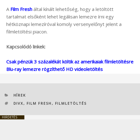
A
Film Fresh
által kínált lehetőség, hogy a letöltött
tartalmat elsőként lehet legálisan lemezre írni egy
hétköznapi lemezíróval komoly versenyelőnyt jelent a
filmletöltési piacon.
Kapcsolódó linkek:
Csak pénzük 3 százalékát költik az amerikaiak filmletöltésre
Blu-ray lemezre rögzíthető HD videoletöltés
KATEGÓRIÁK
HÍREK
CÍMKÉK
DIVX
,
FILM FRESH
,
FILMLETÖLTÉS
HIRDETÉS