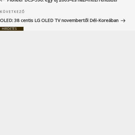
Következő
KÖVETKEZŐ
bejegyzés
OLED: 38 centis LG OLED TV novembertől Dél-Koreában
HIRDETÉS