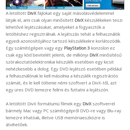
A letöltött
DivX
fájlokat egy saját másolásvédelemmel
látják el, ami csak olyan minősített
DivX
készülékeken teszi
lehetővé lejátszásukat, amelyeket a fogyasztók a
letöltéshez regisztrálnak. A lejátszás tehát a felhasználók
egyedi azonosítójához tartozó készülékekre korlátozódik.
Egy számítógépen vagy egy
PlayStation 3
konzolon ez
csak egy kód bevitelét jelenti, de milliónyi
DivX
minősítésű
szórakoztatóelektronikai készülék esetében egy kicsit
nehézkesebb a dolog. Egy DVD lejátszó esetében például
a felhasználónak le kell másolnia a készülék regisztrációs
számát, és le kell töltenie némi szoftvert a DivX-től, azt
egy üres DVD lemezre felírni és futtatni a lejátszón.
A letöltött DivX formátumú filmek egy
DivX
szoftverrel
bármely Mac vagy PC számítógépről DVD-re vagy Blu-ray
lemezre írhatóak, illetve USB memóriaeszközre is
átvihetőek.