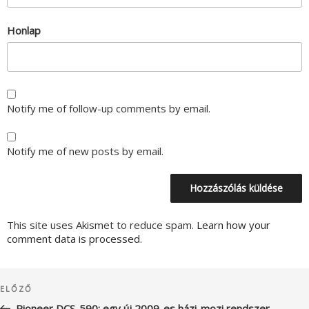
Honlap
Notify me of follow-up comments by email.
Notify me of new posts by email.
This site uses Akismet to reduce spam.
Learn how your
comment data is processed.
Bejegyzés
Korábbi
ELŐZŐ
navigáció
bejegyzés
Pioneer DCS-590: egy új 2009-es házi-mozi rendszer