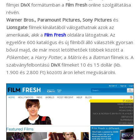
filmjei
DivX
formátumban a
Film Fresh
online szolgáltatása
révén.
Warner Bros., Paramount Pictures, Sony Pictures
és
Lionsgate
filmek kínálatából válogathatnak azok az
amerikaiak, akik a
Film Fresh
oldalára látogatnak. Az
egyelőre 600 katalógus és új filmből álló választék gyorsan
bővül majd, de már most letölthetőek többek között a
Pókember
, a
Harry Potter
, a
Mátrix
és a
Batman
filmek is. A
szabványfelbontású
DivX
filmeket 10 és 15 dollár (kb.
1.900 és 2.800 Ft) közötti áron lehet megvásárolni.