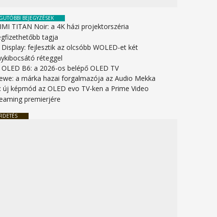
GUTÓBBI BEJEGYZÉSEK
IMI TITAN Noir: a 4K házi projektorszéria
gfizethetőbb tagja
 Display: fejlesztik az olcsóbb WOLED-et két
nykibocsátó réteggel
 OLED B6: a 2026-os belépő OLED TV
ewe: a márka hazai forgalmazója az Audio Mekka
: új képmód az OLED evo TV-ken a Prime Video
reaming premierjére
RDETÉS