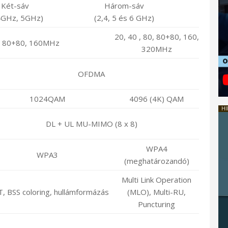
Két-sáv
Három-sáv
4GHz, 5GHz)
(2,4, 5 és 6 GHz)
20, 40 , 80, 80+80, 160,
0, 80+80, 160MHz
320MHz
OFDMA
1024QAM
4096 (4K) QAM
HI
DL + UL MU-MIMO (8 x 8)
WPA4
WPA3
(meghatározandó)
Multi Link Operation
, BSS coloring, hullámformázás
(MLO), Multi-RU,
Puncturing