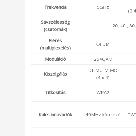
Frekvencia
5GHz
(2,
Sávszélesség
20, 40 , 8
(csatornák)
Elérés
OFDM
(multiplexelés)
Moduláció
254QAM
DL MU-MIMO
Kiszolgálás
(4 x 4)
Titkosítás
WPA2
Kulcs innovációk
40MHz kötelező
TWT