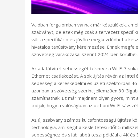
Valóban forgalomban vannak már készülékek, amelye
szabványt, de ezek még csak a tervezett specifi
vált a specifikáció és jövőre megkezdődhet a kés
hivatalos tanúsítvány kérelmezése. Ennek megfel
szövetség várakozásai szerint 2024-ben körülbelül 
Az adatátviteli sebességét tekintve a Wi-Fi 7 soka
Ethernet csatlakozást. A sok újítás révén az
Intel
é
sebesség a kereskedelmi és üzleti szektorban 46 G
azonban a szövetség szerint jellemzően 30 Gigab
számíthatnak. Ez már majdnem olyan gyors, mint 
tudjuk, hogy a valóságban az otthoni Wi-Fi sávszé
Az új szabvány számos kulcsfontosságú újítása kö
technológia, ami segít a késleltetési időt 5 millis
sebességhez és stabilabbá teszi például a 4K és 8