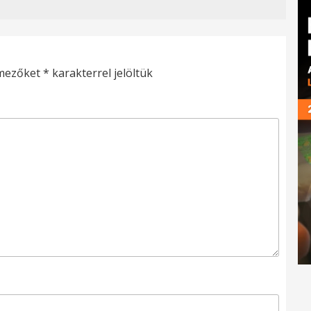
 mezőket
*
karakterrel jelöltük