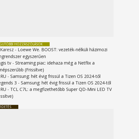
EGUTÓBBI HOZZÁSZÓLÁSOK
 Karesz
-
Loewe We. BOOST: vezeték-nélküli házimozi
ngrendszer egyszerűen
gis tv
-
Streaming piac: idehaza még a Netflix a
gnépszerűbb (Frissítve)
URU
-
Samsung: hét évig frissül a Tizen OS 2024-től
legends 3
-
Samsung: hét évig frissül a Tizen OS 2024-től
URU
-
TCL C7L: a megfizethetőbb Super QD-Mini LED TV
issítve)
RDETÉS