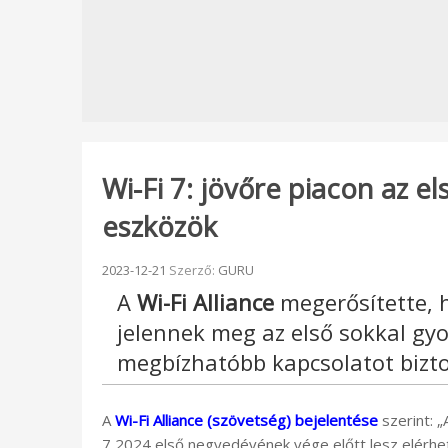
Wi-Fi 7: jövőre piacon az e
eszközök
Beküldve:
2023-12-21
Szerző:
GURU
A
Wi-Fi Alliance
megerősítette, 
jelennek meg az első sokkal gyo
megbízhatóbb kapcsolatot biztos
A
Wi-Fi Alliance (szövetség) bejelentése
szerint: 
7 2024 első negyedévének vége előtt lesz elérhető