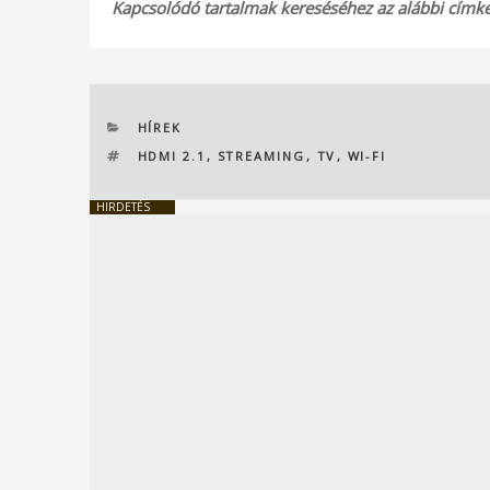
Kapcsolódó tartalmak kereséséhez az alábbi címkék
KATEGÓRIÁK
HÍREK
CÍMKÉK
HDMI 2.1
,
STREAMING
,
TV
,
WI-FI
HIRDETÉS