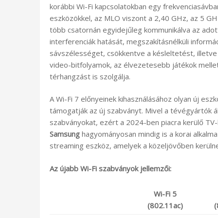
korábbi Wi-Fi kapcsolatokban egy frekvenciasávban
eszközökkel, az MLO viszont a 2,40 GHz, az 5 GH
több csatornán egyidejűleg kommunikálva az adott 
interferenciák hatását, megszakításnélküli informá
sávszélességet, csökkentve a késleltetést, illetv
video-bitfolyamok, az élvezetesebb játékok mellet
térhangzást is szolgálja.
A Wi-Fi 7 előnyeinek kihasználásához olyan új es
támogatják az új szabványt. Mivel a tévégyártók ált
szabványokat, ezért a 2024-ben piacra kerülő TV-
Samsung
hagyományosan mindig is a korai alkalmaz
streaming eszköz, amelyek a közeljövőben kerülnek
Az újabb Wi-Fi szabványok jellemzői:
Wi-Fi 5
(802.11ac)
(