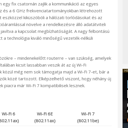
 egy fix csatornán zajlik a kommunikáció az egyes
z és a 6 GHz frekvenciatartományokban létrehozott
eszközzel kiküszöböli a hálózati torlódásokat és az
cióáramlással növelve a rendelkezésre álló adatátviteli
e javítva a kapcsolat megbízhatóságát. A nagy felbontású
t a technológia kiváló minőségű vezeték-nélküli
zközökre – mindenekelőtt routerre – van szükség, amelyek
alában kicsit lassabban veszik át az új Wi-Fi
HI
k közül még nem sok támogatja majd a Wi-Fi 7-et, bár a
ók közé tartozott. Elképzelhető viszont, hogy néhány új
 piacra már Wi-Fi 7 kompatibilisek lesznek.
Wi-Fi 6
Wi-Fi 6E
Wi-Fi 7
802.11ax)
(802.11ax)
(802.11be)