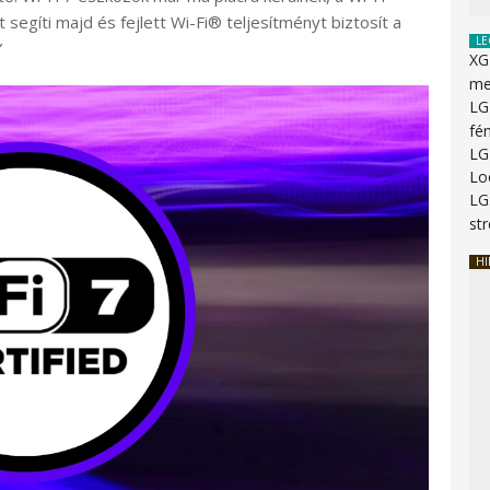
gíti majd és fejlett Wi-Fi® teljesítményt biztosít a
LE
”
XG
me
LG
fé
LG
Lo
LG
st
HI