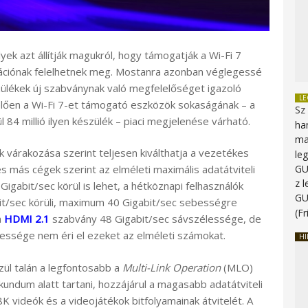
k azt állítják magukról, hogy támogatják a Wi-Fi 7
kációnak felelhetnek meg. Mostanra azonban véglegessé
zülékek új szabványnak való megfelelőséget igazoló
L
elően a Wi-Fi 7-et támogató eszközök sokaságának – a
Sz
84 millió ilyen készülék – piaci megjelenése várható.
ha
ma
k várakozása szerint teljesen kiválthatja a vezetékes
le
G
s más cégek szerint az elméleti maximális adatátviteli
z 
igabit/sec körül is lehet, a hétköznapi felhasználók
G
it/sec körüli, maximum 40 Gigabit/sec sebességre
(Fr
a
HDMI 2.1
szabvány 48 Gigabit/sec sávszélessége, de
lessége nem éri el ezeket az elméleti számokat.
HI
zül talán a legfontosabb a
Multi-Link Operation
(MLO)
zekundum alatt tartani, hozzájárul a magasabb adatátviteli
K videók és a videojátékok bitfolyamainak átvitelét. A