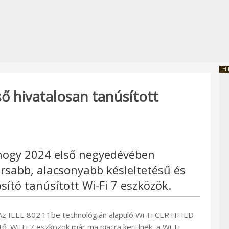
HI
lső hivatalosan tanúsított
hogy 2024 első negyedévében
rsabb, alacsonyabb késleltetésű és
ító tanúsított Wi-Fi 7 eszközök.
„Az IEEE 802.11be technológián alapuló Wi-Fi CERTIFIED
. Wi-Fi 7 eszközök már ma piacra kerülnek, a Wi-Fi