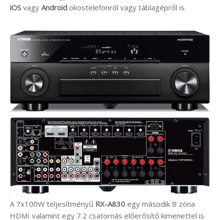
iOS
vagy
Android
okostelefonról vagy táblagépről is.
A 7x100W teljesítményű
RX-A830
egy második B zóna
HDMI valamint egy 7.2 csatornás előerősítő kimenettel is