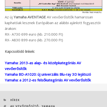
Az új
Yamaha AVENTAGE
AV vevőerősítők hamarosan
kaphatóak lesznek Európában az alábbi ajánlott fogyasztói
árakon:
RX- A730 699 euro (kb. 210.000 Ft)
RX- A830 899 euro (kb. 270.000 Ft)
Kapcsolódó linkek:
Yamaha: 2013-as alap- és középkategóriás AV
vevőerősítők
Yamaha BD-A1020: új univerzális Blu-ray 3D lejátszó
Yamaha: a 2012-es felsőkategóriás AV vevőerősítők
KATEGÓRIÁK
HÍREK
CÍMKÉK
AV VEVŐERŐSÍTŐ
,
YAMAHA