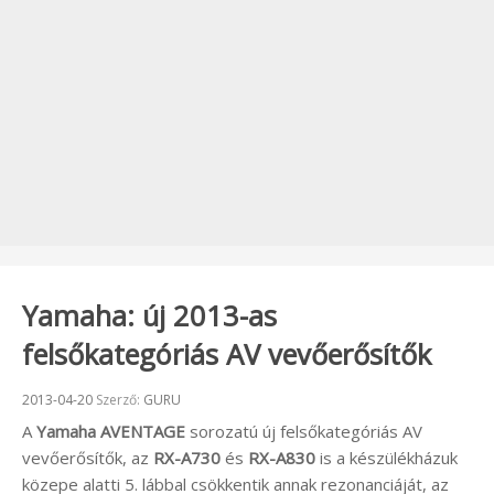
Yamaha: új 2013-as
felsőkategóriás AV vevőerősítők
Beküldve:
2013-04-20
Szerző:
GURU
A
Yamaha AVENTAGE
sorozatú új felsőkategóriás AV
vevőerősítők, az
RX-A730
és
RX-A830
is a készülékházuk
közepe alatti 5. lábbal csökkentik annak rezonanciáját, az