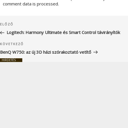
comment data is processed.
Bejegyzés
Korábbi
ELŐZŐ
navigáció
bejegyzés
Logitech: Harmony Ultimate és Smart Control távirányítók
Következő
KÖVETKEZŐ
bejegyzés
BenQ W750: az új 3D házi szórakoztató vetítő
HIRDETÉS