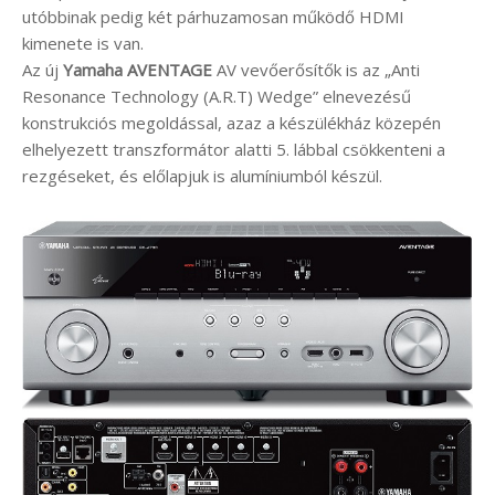
utóbbinak pedig két párhuzamosan működő HDMI
kimenete is van.
Az új
Yamaha AVENTAGE
AV vevőerősítők is az „Anti
Resonance Technology (A.R.T) Wedge” elnevezésű
konstrukciós megoldással, azaz a készülékház közepén
elhelyezett transzformátor alatti 5. lábbal csökkenteni a
rezgéseket, és előlapjuk is alumíniumból készül.