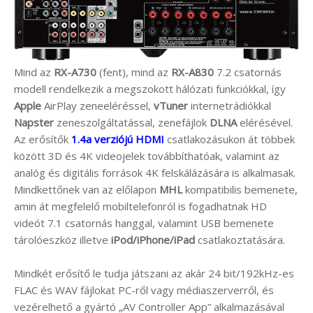
Mind az
RX-A730
(fent), mind az
RX-A830
7.2 csatornás
modell rendelkezik a megszokott hálózati funkciókkal, így
Apple
AirPlay zeneeléréssel,
vTuner
internetrádiókkal
Napster
zeneszolgáltatással, zenefájlok
DLNA
elérésével.
Az erősítők
1.4a verziójú HDMI
csatlakozásukon át többek
között 3D és 4K videojelek továbbíthatóak, valamint az
analóg és digitális források 4K felskálázására is alkalmasak.
Mindkettőnek van az előlapon
MHL
kompatibilis bemenete,
amin át megfelelő mobiltelefonról is fogadhatnak HD
videót 7.1 csatornás hanggal, valamint USB bemenete
tárolóeszköz illetve
iPod/iPhone/iPad
csatlakoztatására.
Mindkét erősítő le tudja játszani az akár 24 bit/192kHz-es
FLAC és WAV fájlokat PC-ről vagy médiaszerverről, és
vezérelhető a gyártó „AV Controller App” alkalmazásával