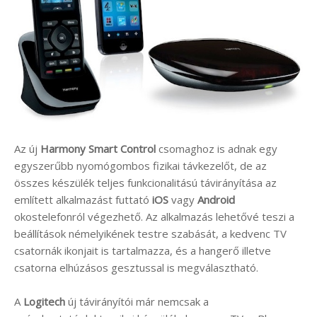
Az új
Harmony Smart Control
csomaghoz is adnak egy
egyszerűbb nyomógombos fizikai távkezelőt, de az
összes készülék teljes funkcionalitású távirányítása az
említett alkalmazást futtató
iOS
vagy
Android
okostelefonról végezhető. Az alkalmazás lehetővé teszi a
beállítások némelyikének testre szabását, a kedvenc TV
csatornák ikonjait is tartalmazza, és a hangerő illetve
csatorna elhúzásos gesztussal is megválasztható.
A
Logitech
új távirányítói már nemcsak a