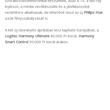
szórakoztatóelektronikai készülékek, azaz a TV, a Blu-ray
lejátszó, a média vevőkészülék és a játékkonzolok
vezérlésre alkalmasak, de lehetővé teszi az új
Philips Hue
izzók fényszabályzását is.
A két új távirányító áprilisban lesz kapható Európában, a
Logitec Harmony Ultimate
80.000 Ft körüli,
Harmony
Smart Control
30.000 Ft körüli árakon.