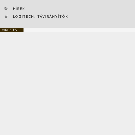
KATEGÓRIÁK
HÍREK
CÍMKÉK
LOGITECH
,
TÁVIRÁNYÍTÓK
HIRDETÉS