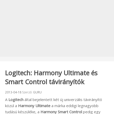
Logitech: Harmony Ultimate és
Smart Control távirányítók
Beküldve:
2013-04-18
Szerző:
GURU
A
Logitech
által bejelentett két új univerzális távirányító
közül a
Harmony Ultimate
a márka eddigi legnagyobb
tudású készüléke, a
Harmony Smart Control
pedig egy