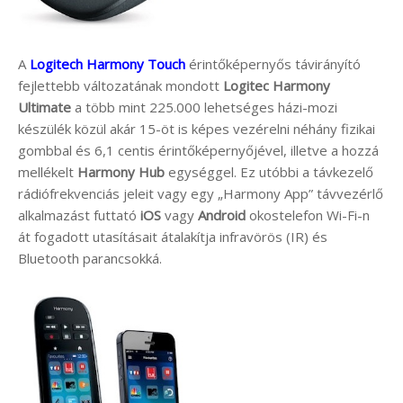
A
Logitech Harmony Touch
érintőképernyős távirányító
fejlettebb változatának mondott
Logitec Harmony
Ultimate
a több mint 225.000 lehetséges házi-mozi
készülék közül akár 15-öt is képes vezérelni néhány fizikai
gombbal és 6,1 centis érintőképernyőjével, illetve a hozzá
mellékelt
Harmony Hub
egységgel. Ez utóbbi a távkezelő
rádiófrekvenciás jeleit vagy egy „Harmony App” távvezérlő
alkalmazást futtató
iOS
vagy
Android
okostelefon Wi-Fi-n
át fogadott utasításait átalakítja infravörös (IR) és
Bluetooth parancsokká.