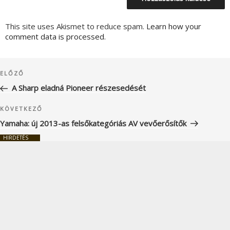
This site uses Akismet to reduce spam.
Learn how your
comment data is processed.
Bejegyzés
Korábbi
ELŐZŐ
navigáció
bejegyzés
A Sharp eladná Pioneer részesedését
Következő
KÖVETKEZŐ
bejegyzés
Yamaha: új 2013-as felsőkategóriás AV vevőerősítők
HIRDETÉS