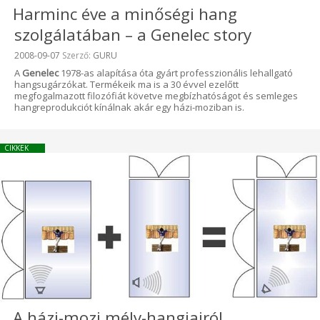
Harminc éve a minőségi hang
szolgálatában – a Genelec story
Beküldve:
2008-09-07
Szerző:
GURU
A
Genelec
1978-as alapítása óta gyárt professzionális lehallgató
hangsugárzókat. Termékeik ma is a 30 évvel ezelőtt
megfogalmazott filozófiát követve megbízhatóságot és semleges
hangreprodukciót kínálnak akár egy házi-moziban is.
CIKKEK
A házi-mozi mély-hangjairól