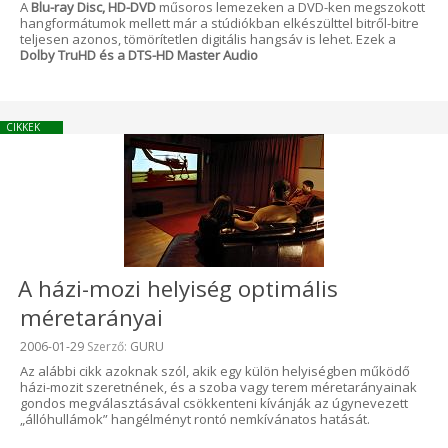
A
Blu-ray Disc, HD-DVD
műsoros lemezeken a DVD-ken megszokott
hangformátumok mellett már a stúdiókban elkészülttel bitről-bitre
teljesen azonos, tömörítetlen digitális hangsáv is lehet. Ezek a
Dolby TruHD és a DTS-HD Master Audio
CIKKEK
A házi-mozi helyiség optimális
méretarányai
Beküldve:
2006-01-29
Szerző:
GURU
Az alábbi cikk azoknak szól, akik egy külön helyiségben működő
házi-mozit szeretnének, és a szoba vagy terem méretarányainak
gondos megválasztásával csökkenteni kívánják az úgynevezett
„állóhullámok” hangélményt rontó nemkívánatos hatását.