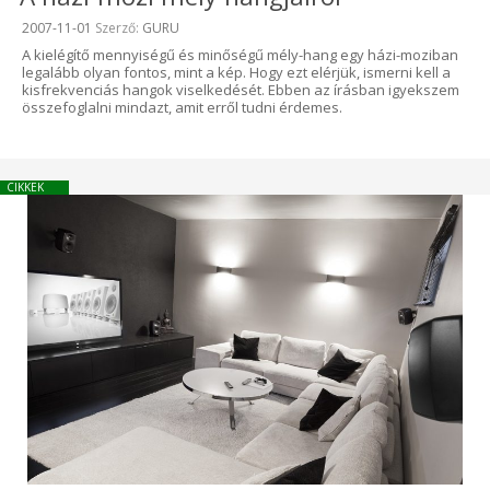
Beküldve:
2007-11-01
Szerző:
GURU
A kielégítő mennyiségű és minőségű mély-hang egy házi-moziban
legalább olyan fontos, mint a kép. Hogy ezt elérjük, ismerni kell a
kisfrekvenciás hangok viselkedését. Ebben az írásban igyekszem
összefoglalni mindazt, amit erről tudni érdemes.
CIKKEK