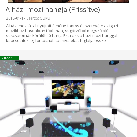
A házi-mozi hangja (Frissítve)
Beküldve:
2018-01-17
Szerző:
GURU
A házi-mozi által nyújtott élmény fontos összetevője az igazi
mozikhoz hasonlóan több hangsugárzóból megszólaló
sokcsatornás körülölelő hang. Ez a cikk a házi-mozi hanggal
kapcsolatos legfontosabb tudnivalókat foglalja össze.
CIKKEK