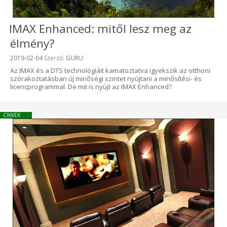
IMAX Enhanced: mitől lesz meg az
élmény?
Beküldve:
2019-02-04
Szerző:
GURU
Az IMAX és a DTS technológiáit kamatoztatva igyekszik az otthoni
szórakoztatásban új minőségi szintet nyújtani a minősítési- és
licencprogrammal. De mit is nyújt az IMAX Enhanced?
CIKKEK