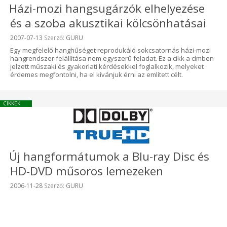
Házi-mozi hangsugárzók elhelyezése
és a szoba akusztikai kölcsönhatásai
Beküldve:
2007-07-13
Szerző:
GURU
Egy megfelelő hanghűséget reprodukáló sokcsatornás házi-mozi
hangrendszer felállítása nem egyszerű feladat. Ez a cikk a címben
jelzett műszaki és gyakorlati kérdésekkel foglalkozik, melyeket
érdemes megfontolni, ha el kívánjuk érni az említett célt.
CIKKEK
Új hangformátumok a Blu-ray Disc és
HD-DVD műsoros lemezeken
Beküldve:
2006-11-28
Szerző:
GURU