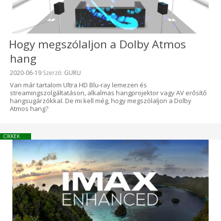
Hogy megszólaljon a Dolby Atmos
hang
Beküldve:
2020-06-19
Szerző:
GURU
Van már tartalom Ultra HD Blu-ray lemezen és
streamingszolgáltatáson, alkalmas hangprojektor vagy AV erősítő
hangsugárzókkal. De mi kell még, hogy megszólaljon a Dolby
Atmos hang?
CIKKEK