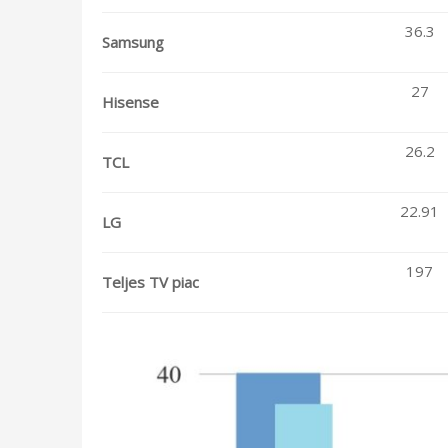
36.3
Samsung
27
Hisense
26.2
TCL
22.91
LG
197
Teljes TV piac