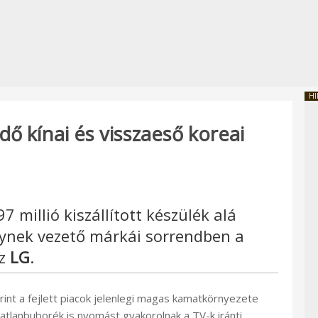
HI
dő kínai és visszaeső koreai
7 millió kiszállított készülék alá
elynek vezető márkái sorrendben a
az
LG
.
int a fejlett piacok jelenlegi magas kamatkörnyezete
gatlanbuborék is nyomást gyakorolnak a TV-k iránti