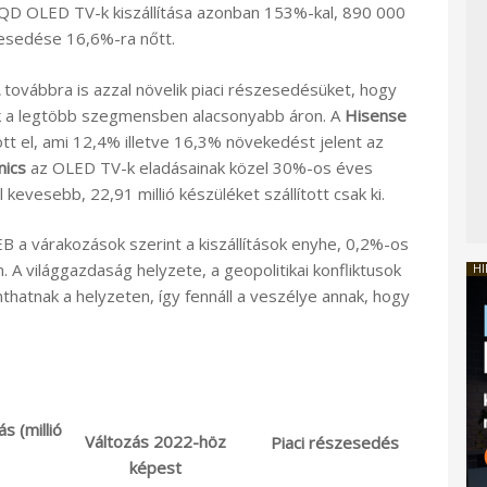
t QD OLED TV-k kiszállítása azonban 153%-kal, 890 000
esedése 16,6%-ra nőtt.
továbbra is azzal növelik piaci részesedésüket, hogy
ak a legtöbb szegmensben alacsonyabb áron. A
Hisense
tott el, ami 12,4% illetve 16,3% növekedést jelent az
nics
az OLED TV-k eladásainak közel 30%-os éves
evesebb, 22,91 millió készüléket szállított csak ki.
B a várakozások szerint a kiszállítások enyhe, 0,2%-os
A világgazdaság helyzete, a geopolitikai konfliktusok
HI
hatnak a helyzeten, így fennáll a veszélye annak, hogy
s (millió
Változás 2022-höz
Piaci részesedés
képest