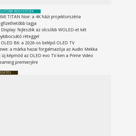
GUTÓBBI BEJEGYZÉSEK
IMI TITAN Noir: a 4K házi projektorszéria
gfizethetőbb tagja
 Display: fejlesztik az olcsóbb WOLED-et két
nykibocsátó réteggel
 OLED B6: a 2026-os belépő OLED TV
ewe: a márka hazai forgalmazója az Audio Mekka
: új képmód az OLED evo TV-ken a Prime Video
reaming premierjére
RDETÉS