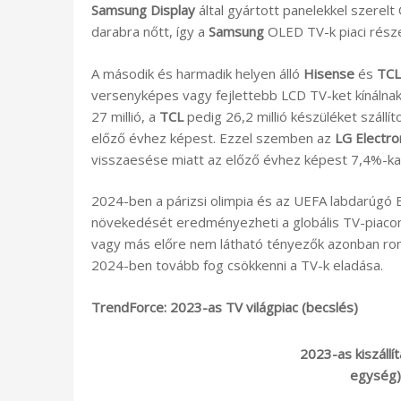
Samsung Display
által gyártott panelekkel szerel
darabra nőtt, így a
Samsung
OLED TV-k piaci rész
A második és harmadik helyen álló
Hisense
és
TCL
versenyképes vagy fejlettebb LCD TV-ket kínáln
27 millió, a
TCL
pedig 26,2 millió készüléket szállí
előző évhez képest. Ezzel szemben az
LG Electro
visszaesése miatt az előző évhez képest 7,4%-kal k
2024-ben a párizsi olimpia és az UEFA labdarúgó E
növekedését eredményezheti a globális TV-piacon. 
vagy más előre nem látható tényezők azonban ront
2024-ben tovább fog csökkenni a TV-k eladása.
TrendForce: 2023-as TV világpiac (becslés)
2023-as kiszállítá
egység)