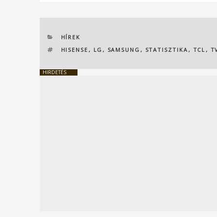
KATEGÓRIÁK
HÍREK
CÍMKÉK
HISENSE
,
LG
,
SAMSUNG
,
STATISZTIKA
,
TCL
,
T
HIRDETÉS