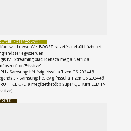
EGUTÓBBI HOZZÁSZÓLÁSOK
 Karesz
-
Loewe We. BOOST: vezeték-nélküli házimozi
ngrendszer egyszerűen
gis tv
-
Streaming piac: idehaza még a Netflix a
gnépszerűbb (Frissítve)
URU
-
Samsung: hét évig frissül a Tizen OS 2024-től
legends 3
-
Samsung: hét évig frissül a Tizen OS 2024-től
URU
-
TCL C7L: a megfizethetőbb Super QD-Mini LED TV
issítve)
RDETÉS