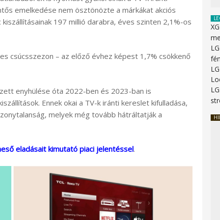
lentős emelkedése nem ösztönözte a márkákat akciós
LE
iszállításainak 197 millió darabra, éves szinten 2,1%-os
XG
me
LG
es csúcsszezon – az előző évhez képest 1,7% csökkenő
fé
LG
Lo
LG
zett enyhülése óta 2022-ben és 2023-ban is
st
állítások. Ennek okai a TV-k iránti kereslet kifulladása,
izonytalanság, melyek még tovább hátráltatják a
HI
ső eladásait kimutató piaci jelentéssel
.