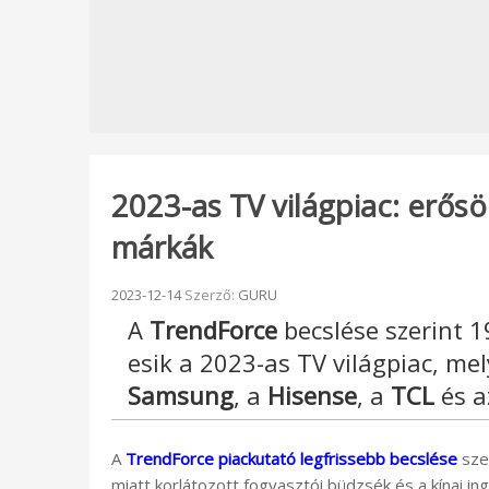
2023-as TV világpiac: erősö
márkák
Beküldve:
2023-12-14
Szerző:
GURU
A
TrendForce
becslése szerint 19
esik a 2023-as TV világpiac, m
Samsung
, a
Hisense
, a
TCL
és 
A
TrendForce piackutató legfrissebb becslése
szer
miatt korlátozott fogyasztói büdzsék és a kínai in