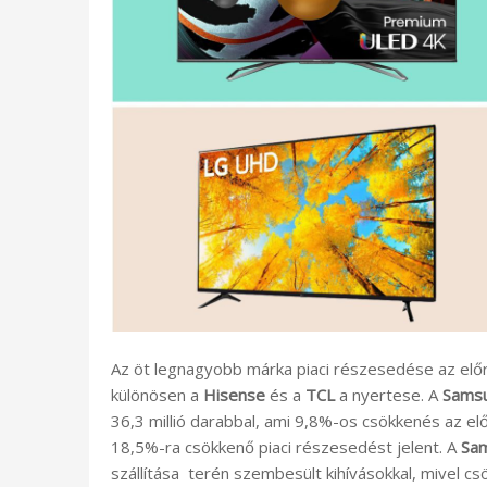
Az öt legnagyobb márka piaci részesedése az előr
különösen a
Hisense
és a
TCL
a nyertese. A
Samsu
36,3 millió darabbal, ami 9,8%-os csökkenés az el
18,5%-ra csökkenő piaci részesedést jelent. A
Sa
szállítása terén szembesült kihívásokkal, mivel cs