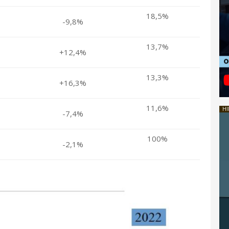
18,5%
-9,8%
13,7%
+12,4%
13,3%
+16,3%
11,6%
HI
-7,4%
100%
-2,1%