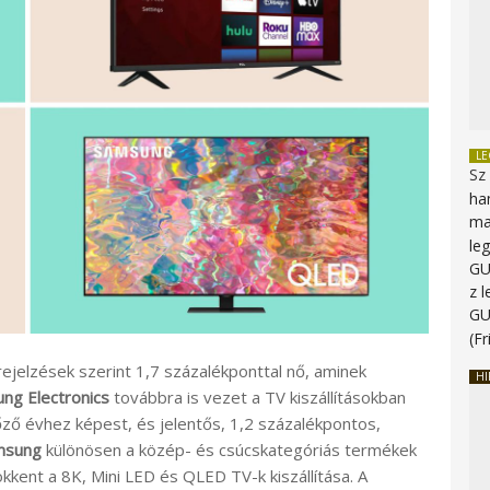
L
Sz
ha
ma
le
G
z 
G
(Fr
ejelzések szerint 1,7 százalékponttal nő, aminek
HI
ng Electronics
továbbra is vezet a TV kiszállításokban
őző évhez képest, és jelentős, 1,2 százalékpontos,
msung
különösen a közép- és csúcskategóriás termékek
ökkent a 8K, Mini LED és QLED TV-k kiszállítása. A