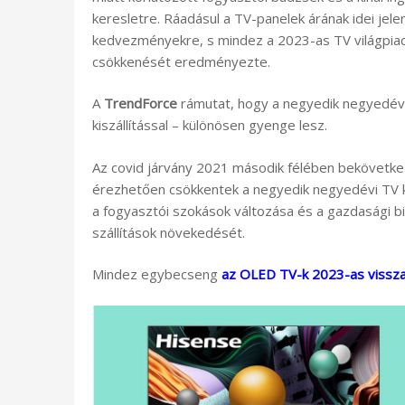
keresletre. Ráadásul a TV-panelek árának idei je
kedvezményekre, s mindez a 2023-as TV világpiac k
csökkenését eredményezte.
A
TrendForce
rámutat, hogy a negyedik negyedév
kiszállítással – különösen gyenge lesz.
Az covid járvány 2021 második félében bekövetke
érezhetően csökkentek a negyedik negyedévi TV kisz
a fogyasztói szokások változása és a gazdasági b
szállítások növekedését.
Mindez egybecseng
az OLED TV-k 2023-as visszae