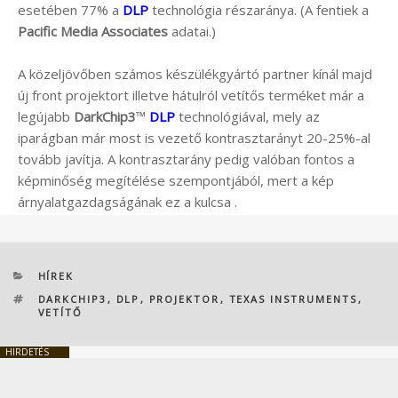
esetében 77% a
DLP
technológia részaránya. (A fentiek a
Pacific Media Associates
adatai.)
A közeljövőben számos készülékgyártó partner kínál majd
új front projektort illetve hátulról vetítős terméket már a
legújabb
DarkChip3
™
DLP
technológiával, mely az
iparágban már most is vezető kontrasztarányt 20-25%-al
tovább javítja. A kontrasztarány pedig valóban fontos a
képminőség megítélése szempontjából, mert a kép
árnyalatgazdagságának ez a kulcsa .
KATEGÓRIÁK
HÍREK
CÍMKÉK
DARKCHIP3
,
DLP
,
PROJEKTOR
,
TEXAS INSTRUMENTS
,
VETÍTŐ
HIRDETÉS