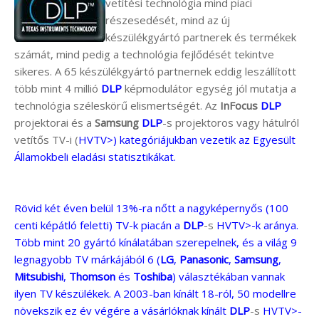
vetítési technológia mind piaci
részesedését, mind az új
készülékgyártó partnerek és termékek
számát, mind pedig a technológia fejlődését tekintve
sikeres. A 65 készülékgyártó partnernek eddig leszállított
több mint 4 millió
DLP
képmodulátor egység jól mutatja a
technológia széleskörű elismertségét. Az
InFocus
DLP
projektorai és a
Samsung
DLP
-s projektoros vagy hátulról
vetítős TV-i (
HVTV>) kategóriájukban vezetik az Egyesült
Államokbeli eladási statisztikákat.
Rövid két éven belül 13%-ra nőtt a nagyképernyős (100
centi képátló feletti) TV-k piacán a
DLP
-s
HVTV>-k aránya.
Több mint 20 gyártó kínálatában szerepelnek, és a világ 9
legnagyobb TV márkájából 6 (
LG
,
Panasonic
,
Samsung
,
Mitsubishi
,
Thomson
és
Toshiba
) választékában vannak
ilyen TV készülékek. A 2003-ban kínált 18-ról, 50 modellre
növekszik ez év végére a vásárlóknak kínált
DLP
-s
HVTV>-