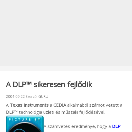
A DLP™ sikeresen fejlődik
Beküldve:
2004-09-22
Szerző:
GURU
A
Texas Instruments
a
CEDIA
alkalmából számot vetett a
DLP
™
technológia üzleti és műszaki fejlődésével.
A számvetés eredménye, hogy a
DLP