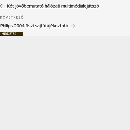
navigáció
bejegyzés
Két jövőbemutató hálózati multimédialejátszó
Következő
KÖVETKEZŐ
bejegyzés
Philips 2004 őszi sajtótájékoztató
HIRDETÉS