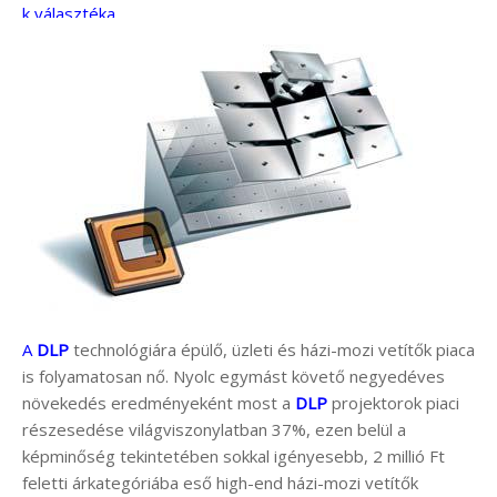
k választéka.
A
DLP
technológiára épülő, üzleti és házi-mozi vetítők piaca
is folyamatosan nő. Nyolc egymást követő negyedéves
növekedés eredményeként most a
DLP
projektorok piaci
részesedése világviszonylatban 37%, ezen belül a
képminőség tekintetében sokkal igényesebb, 2 millió Ft
feletti árkategóriába eső high-end házi-mozi vetítők