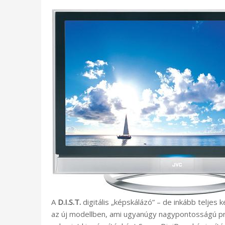
A
D.I.S.T.
digitális „képskálázó” – de inkább teljes 
az új modellben, ami ugyanúgy nagypontosságú prog