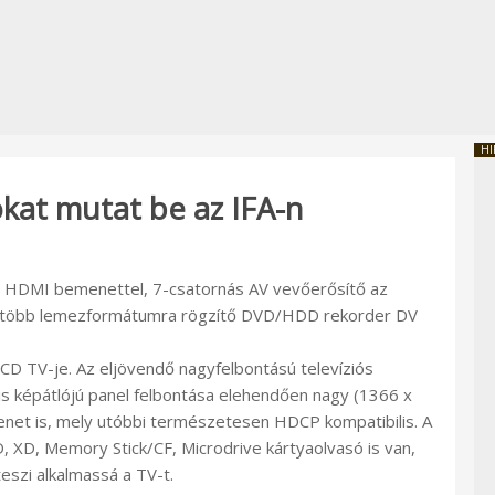
HI
kat mutat be az IFA-n
, HDMI bemenettel, 7-csatornás AV vevőerősítő az
al, több lemezformátumra rögzítő DVD/HDD rekorder DV
CD TV-je. Az eljövendő nagyfelbontású televíziós
tis képátlójú panel felbontása elehendően nagy (1366 x
et is, mely utóbbi természetesen HDCP kompatibilis. A
, XD, Memory Stick/CF, Microdrive kártyaolvasó is van,
szi alkalmassá a TV-t.