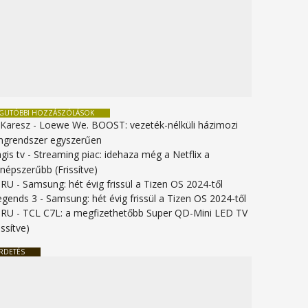
EGUTÓBBI HOZZÁSZÓLÁSOK
 Karesz
-
Loewe We. BOOST: vezeték-nélküli házimozi
ngrendszer egyszerűen
gis tv
-
Streaming piac: idehaza még a Netflix a
gnépszerűbb (Frissítve)
URU
-
Samsung: hét évig frissül a Tizen OS 2024-től
legends 3
-
Samsung: hét évig frissül a Tizen OS 2024-től
URU
-
TCL C7L: a megfizethetőbb Super QD-Mini LED TV
issítve)
RDETÉS