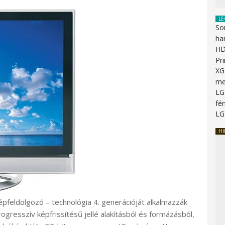
LE
So
ha
HD
Pr
XG
me
LG
fén
LG
HI
képfeldolgozó – technológia 4. generációját alkalmazzák
resszív képfrissítésű jellé alakításból és formázásból,