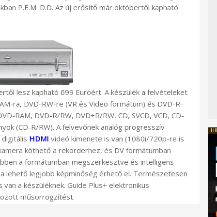
ákban P.E.M. D.D. Az új erősítő már októbertől kapható
től lesz kapható 699 Euróért. A készülék a felvételeket
RAM-ra, DVD-RW-re (VR és Video formátum) és DVD-R-
eo, DVD-RAM, DVD-R/RW, DVD+R/RW, CD, SVCD, VCD, CD-
nyok (CD-R/RW). A felvevőnek analóg progresszív
HI
digitális
HDMI
videó kimenete is van (1080i/720p-re is
 kamera köthető a rekorderhez, és DV formátumban
ebben a formátumban megszerkesztve és intelligens
a lehető legjobb képminőség érhető el. Természetesen
s van a készüléknek. Guide Plus+ elektronikus
ozott műsorrögzítést.