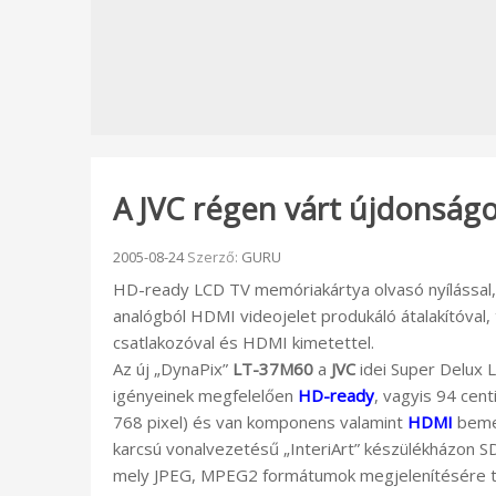
A JVC régen várt újdonságo
Beküldve:
2005-08-24
Szerző:
GURU
HD-ready LCD TV memóriakártya olvasó nyílással
analógból HDMI videojelet produkáló átalakítóv
csatlakozóval és HDMI kimetettel.
Az új „DynaPix”
LT-37M60
a
JVC
idei Super Delux L
igényeinek megfelelően
HD-ready
, vagyis 94 cen
768 pixel) és van komponens valamint
HDMI
bemen
karcsú vonalvezetésű „InteriArt” készülékházon SD
mely JPEG, MPEG2 formátumok megjelenítésére te