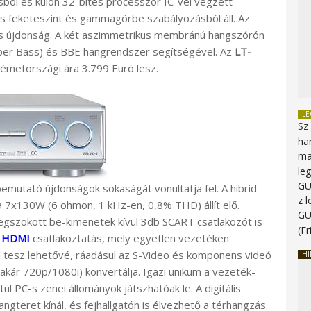
sból és külön 32-bites processzor IC-vel végzett
us feketeszint és gammagörbe szabályozásból áll. Az
 is újdonság. A két aszimmetrikus membránú hangszórón
per Bass) és BBE hangrendszer segítségével. Az
LT-
Németországi ára 3.799 Euró lesz.
L
Sz
ha
ma
le
G
mutató újdonságok sokaságát vonultatja fel. A hibrid
z 
ta 7x130W (6 ohmon, 1 kHz-en, 0,8% THD) állít elő.
G
gszokott be-kimenetek kívül 3db SCART csatlakozót is
(Fr
a
HDMI
csatlakoztatás, mely egyetlen vezetéken
itel tesz lehetővé, ráadásul az S-Video és komponens videó
HI
é (akár 720p/1080i) konvertálja. Igazi unikum a vezeték-
l PC-s zenei állományok játszhatóak le. A digitális
angteret kínál, és fejhallgatón is élvezhető a térhangzás.