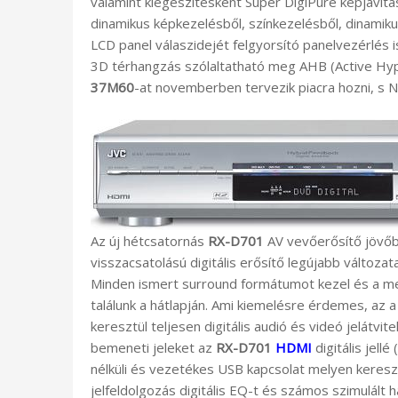
valamint kiegészítésként Super DigiPure képjavítá
dinamikus képkezelésből, színkezelésből, dinamik
LCD panel válaszidejét felgyorsító panelvezérlés
3D térhangzás szólaltatható meg AHB (Active Hy
37M60
-at novemberben tervezik piacra hozni, s 
Az új hétcsatornás
RX-D701
AV vevőerősítő jövőbe
visszacsatolású digitális erősítő legújabb változa
Minden ismert surround formátumot kezel és a me
találunk a hátlapján. Ami kiemelésre érdemes, az 
keresztül teljesen digitális audió és videó jelátv
bemeneti jeleket az
RX-D701
HDMI
digitális jell
nélküli és vezetékes USB kapcsolat melyen keresztü
jelfeldolgozás digitális EQ-t és számos szimulált h