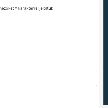
 mezőket
*
karakterrel jelöltük