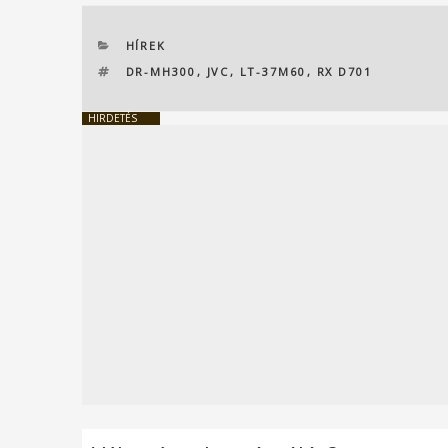
KATEGÓRIÁK
HÍREK
CÍMKÉK
DR-MH300
,
JVC
,
LT-37M60
,
RX D701
HIRDETÉS