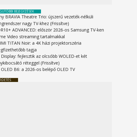
GUTÓBBI BEJEGYZÉSEK
ny BRAVIA Theatre Trio: újszerű vezeték-nélküli
ngrendszer nagy TV-khez (Frissítve)
R10+ ADVANCED: először 2026-os Samsung TV-ken
ime Video streaming tartalmakkal
IMI TITAN Noir: a 4K házi projektorszéria
gfizethetőbb tagja
 Display: fejlesztik az olcsóbb WOLED-et két
ykibocsátó réteggel (Frissítve)
 OLED B6: a 2026-os belépő OLED TV
RDETÉS