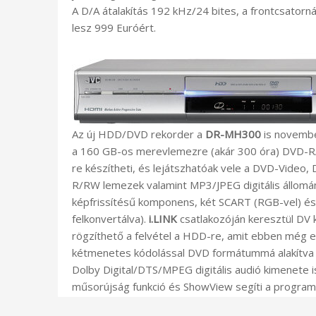
A D/A átalakítás 192 kHz/24 bites, a frontcsatorn
lesz 999 Euróért.
Az új HDD/DVD rekorder a
DR-MH300
is november
a 160 GB-os merevlemezre (akár 300 óra) DVD-
re készítheti, és lejátszhatóak vele a DVD-Vid
R/RW lemezek valamint MP3/JPEG digitális állomá
képfrissítésű komponens, két SCART (RGB-vel) és 
felkonvertálva).
i.LINK
csatlakozóján keresztül DV
rögzíthető a felvétel a HDD-re, amit ebben még 
kétmenetes kódolással DVD formátummá alakítva 
Dolby Digital/DTS/MPEG digitális audió kimenete i
műsorújság funkció és ShowView segíti a program