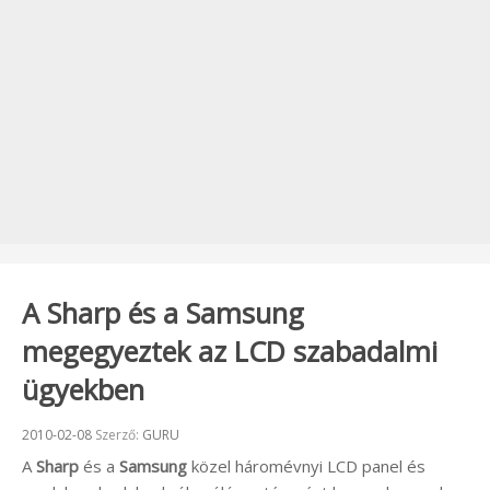
A Sharp és a Samsung
megegyeztek az LCD szabadalmi
ügyekben
Beküldve:
2010-02-08
Szerző:
GURU
A
Sharp
és a
Samsung
közel háromévnyi LCD panel és