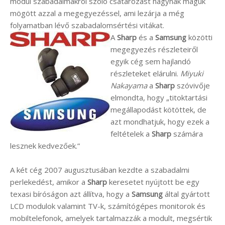
modul szabadalmakról szóló csatározást hagynak maguk
mögött azzal a megegyezéssel, ami lezárja a még
folyamatban lévő szabadalomsértési vitákat.
A
Sharp
és a
Samsung
közötti
megegyezés részleteiről
egyik cég sem hajlandó
részleteket elárulni.
Miyuki
Nakayama
a
Sharp
szóvivője
elmondta, hogy „titoktartási
megállapodást kötöttek, de
azt mondhatjuk, hogy ezek a
feltételek a
Sharp
számára
lesznek kedvezőek.”
A két cég 2007 augusztusában kezdte a szabadalmi
perlekedést, amikor a
Sharp
keresetet nyújtott be egy
texasi bíróságon azt állítva, hogy a
Samsung
által gyártott
LCD modulok valamint TV-k, számítógépes monitorok és
mobiltelefonok, amelyek tartalmazzák a modult, megsértik