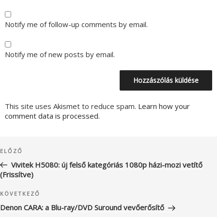
Notify me of follow-up comments by email.
Notify me of new posts by email.
This site uses Akismet to reduce spam.
Learn how your
comment data is processed.
Bejegyzés
Korábbi
ELŐZŐ
navigáció
bejegyzés
Vivitek H5080: új felső kategóriás 1080p házi-mozi vetítő
(Frissítve)
Következő
KÖVETKEZŐ
bejegyzés
Denon CARA: a Blu-ray/DVD Suround vevőerősítő