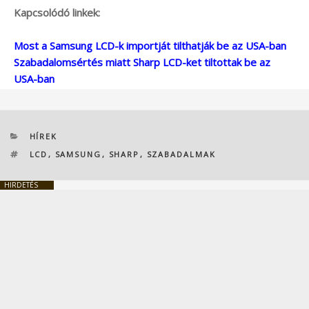
Kapcsolódó linkek:
Most a Samsung LCD-k importját tilthatják be az USA-ban
Szabadalomsértés miatt Sharp LCD-ket tiltottak be az
USA-ban
KATEGÓRIÁK
HÍREK
CÍMKÉK
LCD
,
SAMSUNG
,
SHARP
,
SZABADALMAK
HIRDETÉS