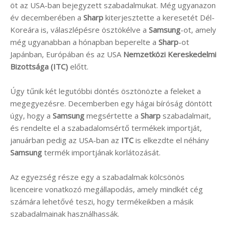
öt az USA-ban bejegyzett szabadalmukat. Még ugyanazon
év decemberében a
Sharp
kiterjesztette a keresetét Dél-
Koreára is, válaszlépésre ösztökélve a
Samsung
-ot, amely
még ugyanabban a hónapban beperelte a
Sharp
-ot
Japánban, Európában és az USA
Nemzetközi Kereskedelmi
Bizottsága (ITC)
előtt.
Úgy tűnik két legutóbbi döntés ösztönözte a feleket a
megegyezésre. Decemberben egy hágai bíróság döntött
úgy, hogy a
Samsung
megsértette a
Sharp
szabadalmait,
és rendelte el a szabadalomsértő termékek importját,
januárban pedig az USA-ban az
ITC
is elkezdte el néhány
Samsung
termék importjának korlátozását.
Az egyezség része egy a szabadalmak kölcsönös
licenceire vonatkozó megállapodás, amely mindkét cég
számára lehetővé teszi, hogy termékeikben a másik
szabadalmainak használhassák.