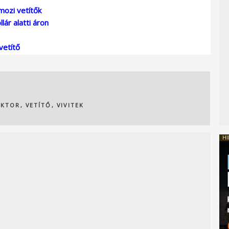
mozi vetítők
ár alatti áron
vetítő
EKTOR
,
VETÍTŐ
,
VIVITEK
HI