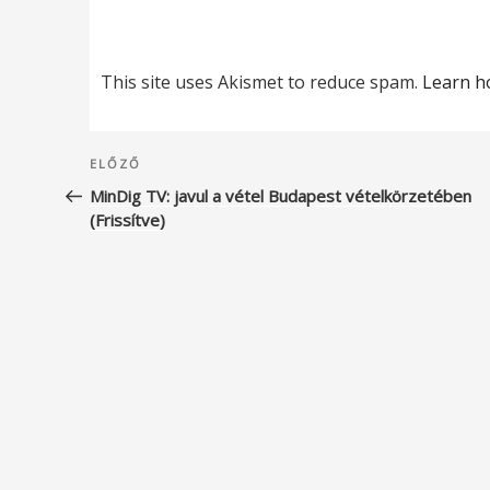
This site uses Akismet to reduce spam.
Learn h
Bejegyzés
Korábbi
ELŐZŐ
navigáció
bejegyzés
MinDig TV: javul a vétel Budapest vételkörzetében
(Frissítve)