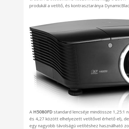
produkál a vetítő, és kontrasztaránya DynamicBlac
A
H5080FD
standard lencséje mindössze 1,25:1 na
és 4,27 között elhelyezett vetítővel érhető el), de 
egy nagyobb távolságú vetítéshez használható zoo