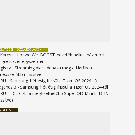
EGUTÓBBI HOZZÁSZÓLÁSOK
 Karesz
-
Loewe We. BOOST: vezeték-nélküli házimozi
ngrendszer egyszerűen
gis tv
-
Streaming piac: idehaza még a Netflix a
gnépszerűbb (Frissítve)
URU
-
Samsung: hét évig frissül a Tizen OS 2024-től
legends 3
-
Samsung: hét évig frissül a Tizen OS 2024-től
URU
-
TCL C7L: a megfizethetőbb Super QD-Mini LED TV
issítve)
RDETÉS