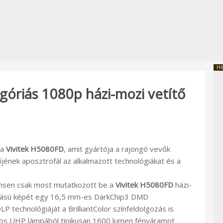
HI
egóriás 1080p házi-mozi vetítő
 a
Vivitek H5080FD
, amit gyártója a rajongó vevők
őjének aposztrofál az alkalmazott technológiákat és a
nensen csak most mutatkozott be a
Vivitek H5080FD
házi-
ontású képét egy 16,5 mm-es DarkChip3 DMD
LP technológiáját a BrilliantColor színfeldolgozás is
W-os UHP lámpából tipikusan 1600 lumen fényáramot