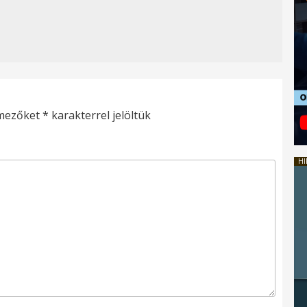
 mezőket
*
karakterrel jelöltük
HI