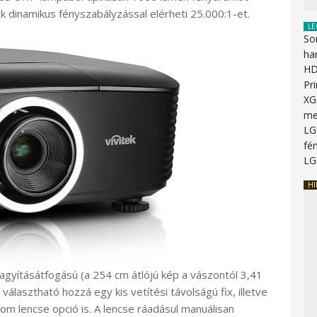
k dinamikus fényszabályzással elérheti 25.000:1-et.
LE
So
ha
HD
Pr
XG
me
LG
fén
LG
HI
gyításátfogású (a 254 cm átlójú kép a vászontól 3,41
választható hozzá egy kis vetítési távolságú fix, illetve
m lencse opció is. A lencse ráadásul manuálisan