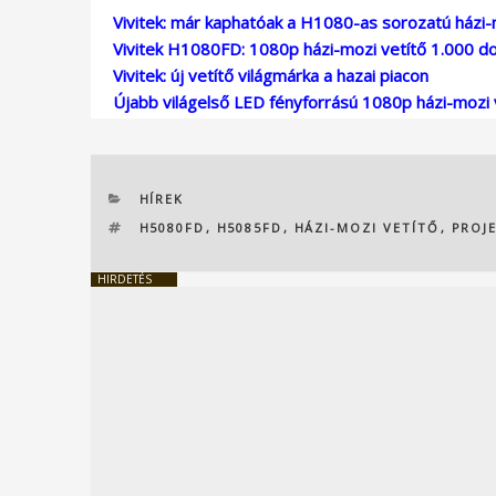
Vivitek: már kaphatóak a H1080-as sorozatú házi-
Vivitek H1080FD: 1080p házi-mozi vetítő 1.000 doll
Vivitek: új vetítő világmárka a hazai piacon
Újabb világelső LED fényforrású 1080p házi-mozi 
KATEGÓRIÁK
HÍREK
CÍMKÉK
H5080FD
,
H5085FD
,
HÁZI-MOZI VETÍTŐ
,
PROJ
HIRDETÉS