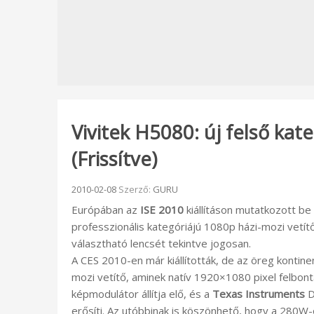
Vivitek H5080: új felső kat
(Frissítve)
Beküldve:
2010-02-08
Szerző:
GURU
Európában az
ISE 2010
kiállításon mutatkozott be
professzionális kategóriájú 1080p házi-mozi vetít
választható lencsét tekintve jogosan.
A CES 2010-en már kiállították, de az öreg konti
mozi vetítő, aminek natív 1920×1080 pixel felb
képmodulátor állítja elő, és a
Texas Instruments
D
erősíti. Az utóbbinak is köszönhető, hogy a 280