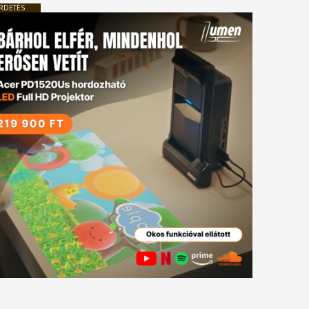
RDETÉS
tkező
gyzés