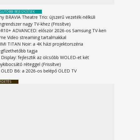
GUTÓBBI BEJEGYZÉSEK
ny BRAVIA Theatre Trio: újszerű vezeték-nélküli
ngrendszer nagy TV-khez (Frissítve)
R10+ ADVANCED: először 2026-os Samsung TV-ken
ime Video streaming tartalmakkal
IMI TITAN Noir: a 4K házi projektorszéria
gfizethetőbb tagja
 Display: fejlesztik az olcsóbb WOLED-et két
ykibocsátó réteggel (Frissítve)
 OLED B6: a 2026-os belépő OLED TV
RDETÉS