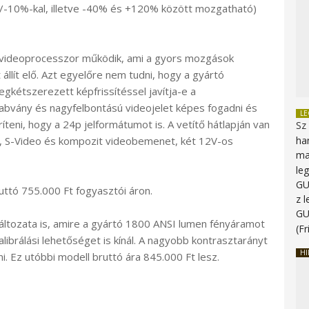
 +/-10%-kal, illetve -40% és +120% között mozgatható)
 videoprocesszor működik, ami a gyors mozgások
llít elő. Azt egyelőre nem tudni, hogy a gyártó
egkétszerezett képfrissítéssel javítja-e a
vány és nagyfelbontású videojelet képes fogadni és
L
ríteni, hogy a 24p jelformátumot is. A vetítő hátlapján van
Sz
 S-Video és kompozit videobemenet, két 12V-os
ha
ma
le
G
uttó 755.000 Ft fogyasztói áron.
z 
G
ltozata is, amire a gyártó 1800 ANSI lumen fényáramot
(Fr
alibrálási lehetőséget is kínál. A nagyobb kontrasztarányt
HI
ni. Ez utóbbi modell bruttó ára 845.000 Ft lesz.