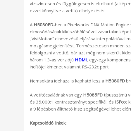
vízszintesen és függőlegesen is eltolható (a kép
ezzel könnyítve a vetítő elhelyezését.
A
H5080FD
-ben a Pixelworks DNX Motion Engine
elmosódásának kiküszöbölésével zavartalan képet á
„ViviMotion” elnevezésű eljárása interpolációval m
mozgásmegjelenítést. Természetesen minden szab
feldolgozni a vetítő, bár azt még nem sikerült kide
három 1.3-as verziójú
HDMI
, egy-egy komponens,
indítójel kimenet valamint RS-232c port.
Nemsokára idehaza is kapható lesz a
H5080FD
br
A vetítőcsaládnak van egy
H5085FD
típusszámú vá
és 35.000:1 kontrasztarányt specifikál, és
ISFccc
k
a 9 lépésben állítható írisz segítségével lehet elér
Kapcsolódó linkek: