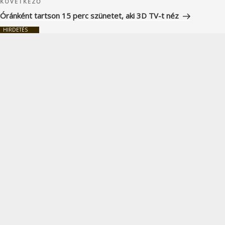
Következő
KÖVETKEZŐ
bejegyzés
Óránként tartson 15 perc szünetet, aki 3D TV-t néz
HIRDETÉS