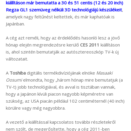
kiállításon már bemutatta a 30 és 51 centis (12 és 20 inch)
Regza GL1 szemüveg nélküli 3D technológiájú készülékeit
,
amelyek nagy feltűnést keltettek, és már kaphatóak is
Japánban.
A cég azt reméli, hogy az érdeklődés hasonló lesz a jövő
hónap elején megrendezésre kerülő
CES 2011
kiállításon
is, ahol szintén bemutatják az autósztereoszkóp TV-k új
változatait.
A
Toshiba
digitális termékdivíziójának elnöke
Masaaki
Oosumi
elmondta, hogy „három hónap mire bemutatjuk (a
TV-t) jobb technológiával, és avval is tisztában vannak,
hogy a Japánon kívüli piacon nagyobb képméretre van
szükség, az USA piacán például 102 centiméternél (40 inch)
körülire vagy még nagyobbra.
A vezető a kiállítással kapcsolatos további részletekről
nem szólt, de megerősítette, hogy a cég 2011-ben