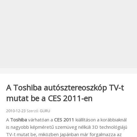
A Toshiba autósztereoszkóp TV-t
mutat be a CES 2011-en
Beküldve:
2010-12-23
Szerző:
GURU
A
Toshiba
várhatóan a
CES 2011
kiállításon a korábbiaknál
is nagyobb képméretű szemüveg nélküli 3D technológiájú
TV-t mutat be, miközben Japánban már forgalmazza az