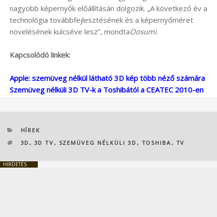
nagyobb képernyők előállításán dolgozik. „A következő év a
technológia továbbfejlesztésének és a képernyőméret
növelésének kulcséve lesz”, mondta
Oosumi
.
Kapcsolódó linkek:
Apple: szemüveg nélkül látható 3D kép több néző számára
Szemüveg nélküli 3D TV-k a Toshibától a CEATEC 2010-en
KATEGÓRIÁK
HÍREK
CÍMKÉK
3D
,
3D TV
,
SZEMÜVEG NÉLKÜLI 3D
,
TOSHIBA
,
TV
HIRDETÉS