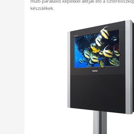
multi-parallaxis képekkel állítják elő a sztereoszkó
készülékek.