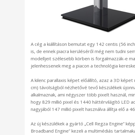
A cég a kiállításon bemutat egy 142 centis (56 in
is, de ennek piacra kerüléséről még nem tudni se
modelljeit szélesebb körben is forgalmazzák-e maj
jelenhessenek meg a piacon a technológia kereske
A kilenc parallaxis képet előállító, azaz a 3D képe
cm) távolságból nézhetővé tevő készülékek újonna
alkalmaznak, ami négyszer több pixelt használ, m
hogy 829 millió pixel és 1440 háttérvilágító LED 
nagyjából 147 millió pixelt használva állítja elő a 
Az új készülékek a gyártó „Cell Regza Engine” képp
Broadband Engine” kezeli a multimédiás tartalmaka