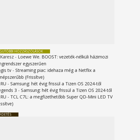
EGUTÓBBI HOZZÁSZÓLÁSOK
 Karesz
-
Loewe We. BOOST: vezeték-nélküli házimozi
ngrendszer egyszerűen
gis tv
-
Streaming piac: idehaza még a Netflix a
gnépszerűbb (Frissítve)
URU
-
Samsung: hét évig frissül a Tizen OS 2024-től
legends 3
-
Samsung: hét évig frissül a Tizen OS 2024-től
URU
-
TCL C7L: a megfizethetőbb Super QD-Mini LED TV
issítve)
RDETÉS