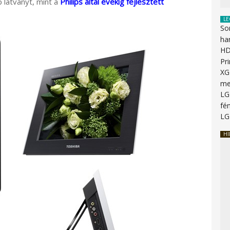
p látványt, mint a
Philips által évekig fejlesztett
LE
So
ha
HD
Pr
XG
me
LG
fén
LG
HI