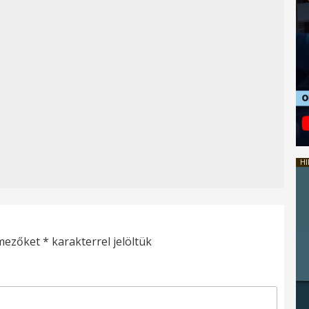
HI
 mezőket
*
karakterrel jelöltük