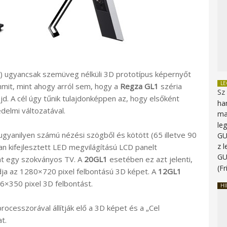
ch) ugyancsak szemüveg nélküli 3D prototípus képernyőt
L
mmit, mint ahogy arról sem, hogy a
Regza GL1
széria
Sz
d. A cél úgy tűnik tulajdonképpen az, hogy elsőként
ha
delmi változatával.
ma
le
t ugyanilyen számú nézési szögből és kötött (65 illetve 90
G
z 
n kifejlesztett LED megvilágítású LCD panelt
G
int egy szokványos TV. A
20GL1
esetében ez azt jelenti,
(Fr
adja az 1280×720 pixel felbontású 3D képet. A
12GL1
466×350 pixel 3D felbontást.
HI
rocesszorával állítják elő a 3D képet és a „Cel
t.