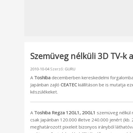
Szemüveg nélküli 3D TV-k 
Beküldve:
2010-10-04
Szerző:
GURU
A
Toshiba
decemberben kereskedelmi forgalomba h
Japánban zajló
CEATEC
kiállításon be is mutatja e
készülékeket.
A
Toshiba Regza 12GL1, 20GL1
szemüveg nélkül 
csak Japánban 120.000 illetve 240.000 jenért (kb.
meghatározott pixeleit bizonyos irányból láthatóvá