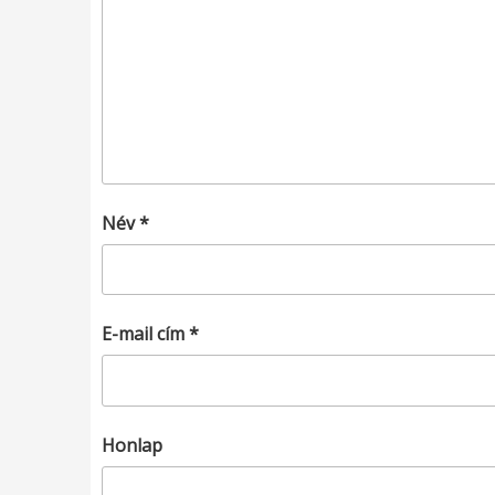
Név
*
E-mail cím
*
Honlap