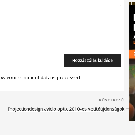
HI
ow your comment data is processed.
Köve
KÖVETKEZŐ
beje
Projectiondesign avielo optix 2010-es vetítőújdonságok