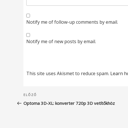
Notify me of follow-up comments by email.
Notify me of new posts by email.
This site uses Akismet to reduce spam.
Learn h
Bejegyzés
Korábbi
ELŐZŐ
navigáció
bejegyzés
Optoma 3D-XL: konverter 720p 3D vetítőkhöz