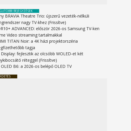
GUTÓBBI BEJEGYZÉSEK
ny BRAVIA Theatre Trio: újszerű vezeték-nélküli
ngrendszer nagy TV-khez (Frissítve)
R10+ ADVANCED: először 2026-os Samsung TV-ken
ime Video streaming tartalmakkal
IMI TITAN Noir: a 4K házi projektorszéria
gfizethetőbb tagja
 Display: fejlesztik az olcsóbb WOLED-et két
ykibocsátó réteggel (Frissítve)
 OLED B6: a 2026-os belépő OLED TV
RDETÉS