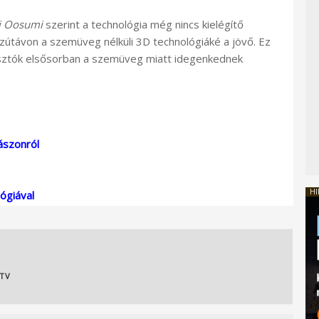
i Oosumi
szerint a technológia még nincs kielégítő
zútávon a szemüveg nélküli 3D technológiáké a jövő. Ez
yasztók elsősorban a szemüveg miatt idegenkednek
ászonról
HI
ógiával
TV