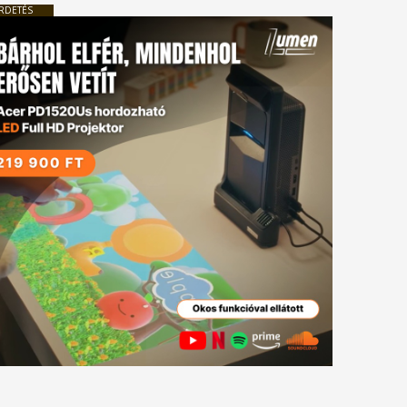
RDETÉS
tkező
gyzés