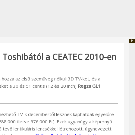
HI
a Toshibától a CEATEC 2010-en
ozza az első szemüveg nélküli 3D TV-ket, és a
zeket a 30 és 51 centis (12 és 20 inch)
Regza GL1
nézhető TV-k decembertől lesznek kaphatóak egyelőre
 288.000 illetve 576.000 Ft). Ezek ugyanúgy a képernyő
 tevő lentikuláris lencsékkel létrehozott, úgynevezett