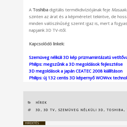
A
Toshiba
digitális termékdivíziójának feje
Masaak
szinten az árat és a képméretet tekintve, de hoss
minden valószínűség szerint igaz is, mert a fog
napjaink 3D TV-itől.
Kapcsolódó linkek:
Szemüveg nélküli 3D kép prizmamintázatú vetítőv
Philips: megszűnik a 3D megoldások fejlesztése
3D megoldások a japán CEATEC 2008 kiállításon
Philips: új 132 centis 3D képernyő WOWvx technol
KATEGÓRIÁK
HÍREK
CÍMKÉK
3D
,
3D TV
,
SZEMÜVEG NÉLKÜLI 3D
,
TOSHIBA
,
HIRDETÉS