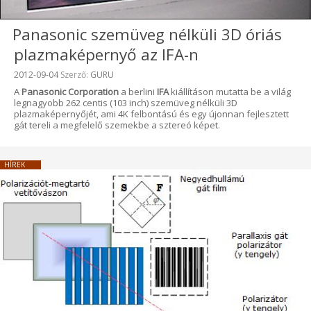
Panasonic szemüveg nélküli 3D óriás
plazmaképernyő az IFA-n
Beküldve:
2012-09-04
Szerző:
GURU
A
Panasonic Corporation
a berlini
IFA
kiállításon mutatta be a világ
legnagyobb 262 centis (103 inch) szemüveg nélküli 3D
plazmaképernyőjét, ami 4K felbontású és egy újonnan fejlesztett
gát tereli a megfelelő szemekbe a sztereó képet.
HÍREK