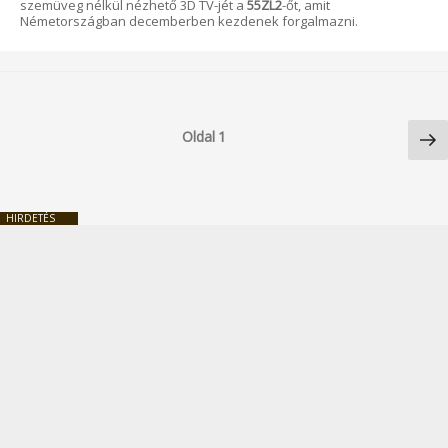
szemüveg nélkül nézhető 3D TV-jét a
55ZL2
-őt, amit
Németországban decemberben kezdenek forgalmazni.
Bejegyzések
Kö
lapozása
Oldal
1
ol
HIRDETÉS