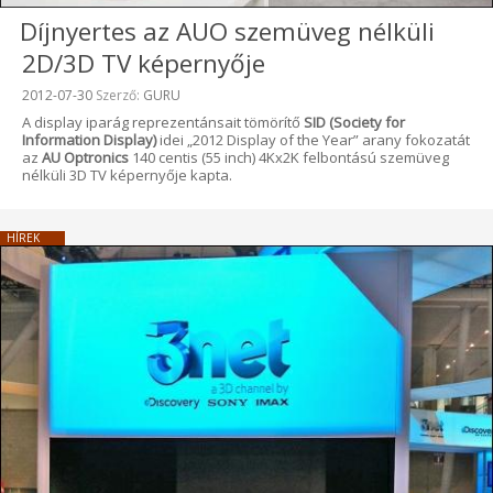
Díjnyertes az AUO szemüveg nélküli
2D/3D TV képernyője
Beküldve:
2012-07-30
Szerző:
GURU
A display iparág reprezentánsait tömörítő
SID (Society for
Information Display)
idei „2012 Display of the Year” arany fokozatát
az
AU Optronics
140 centis (55 inch) 4Kx2K felbontású szemüveg
nélküli 3D TV képernyője kapta.
HÍREK