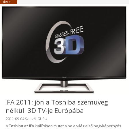
HÍREK
IFA 2011: jön a Toshiba szemüveg
nélküli 3D TV-je Európába
Beküldve:
2011-09-04
Szerző:
GURU
A
Toshiba
az
IFA
kiállításon mutatja be a világ első nagyképernyős