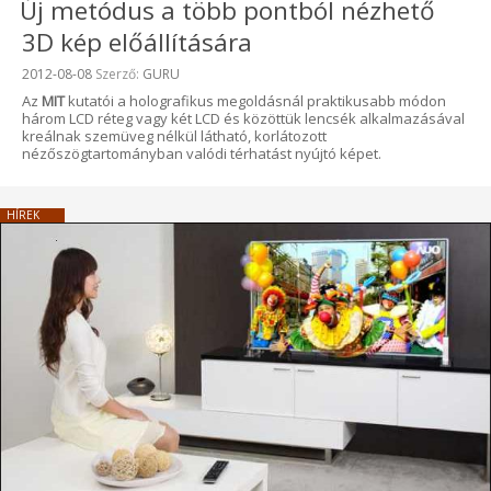
Új metódus a több pontból nézhető
3D kép előállítására
Beküldve:
2012-08-08
Szerző:
GURU
Az
MIT
kutatói a holografikus megoldásnál praktikusabb módon
három LCD réteg vagy két LCD és közöttük lencsék alkalmazásával
kreálnak szemüveg nélkül látható, korlátozott
nézőszögtartományban valódi térhatást nyújtó képet.
HÍREK