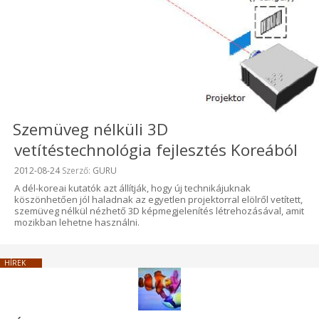
Szemüveg nélküli 3D
vetítéstechnológia fejlesztés Koreából
Beküldve:
2012-08-24
Szerző:
GURU
A dél-koreai kutatók azt állítják, hogy új technikájuknak
köszönhetően jól haladnak az egyetlen projektorral elölről vetített,
szemüveg nélkül nézhető 3D képmegjelenítés létrehozásával, amit
mozikban lehetne használni.
HÍREK