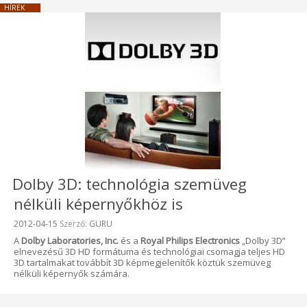
HÍREK
Dolby 3D: technológia szemüveg
nélküli képernyőkhöz is
Beküldve:
2012-04-15
Szerző:
GURU
A
Dolby Laboratories, Inc.
és a
Royal Philips Electronics
„Dolby 3D”
elnevezésű 3D HD formátuma és technológiai csomagja teljes HD
3D tartalmakat továbbít 3D képmegjelenítők köztük szemüveg
nélküli képernyők számára.