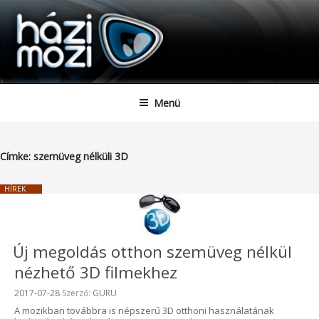
HAZIMOZI
Tartalomhoz
Menü
Címke:
szemüveg nélküli 3D
HÍREK
Új megoldás otthon szemüveg nélkül
nézhető 3D filmekhez
Beküldve:
2017-07-28
Szerző:
GURU
A mozikban továbbra is népszerű 3D otthoni használatának