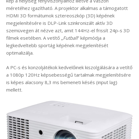
kép a helyiség fényviszonyaihoz illetve a vászon
méretéhez igazítható. A projektor alkalmas a támogatott
HDMI 3D formátumok sztereoszkóp (3D) képének
megjelenítésére is DLP-Link szinkronizált aktív 3D
szemüvegen át nézve azt, amit 144Hz-el frissít 24p-s 3D
filmek esetében. A vetítő „
Futball
” képmódja a
legkedveltebb sportág képének megjelenítését
optimalizálja.
A PC-s és konzoljátékok kedvelőinek kiszolgálására a vetítő
a 1080p 120Hz képsebességű tartalmak megjelenítésére
is képes alacsony 8,3 ms bemeneti késés (input lag)
mellett.