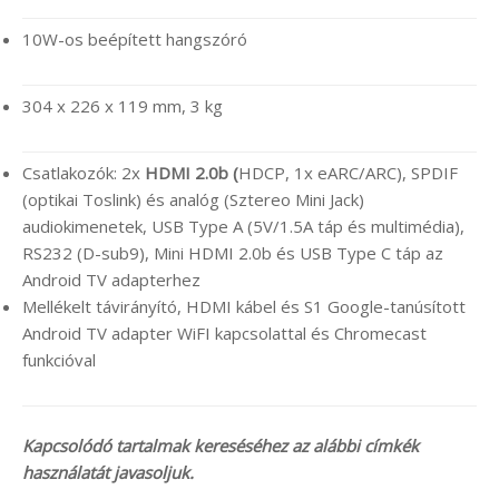
10W-os beépített hangszóró
304 x 226 x 119 mm, 3 kg
Csatlakozók: 2x
HDMI 2.0b
(
HDCP, 1x eARC/ARC), SPDIF
(optikai Toslink) és analóg (Sztereo Mini Jack)
audiokimenetek, USB Type A (5V/1.5A táp és multimédia),
RS232 (D-sub9), Mini HDMI 2.0b és USB Type C táp az
Android TV adapterhez
Mellékelt távirányító, HDMI kábel és S1 Google-tanúsított
Android TV adapter WiFI kapcsolattal és Chromecast
funkcióval
Kapcsolódó tartalmak kereséséhez az alábbi címkék
használatát javasoljuk.