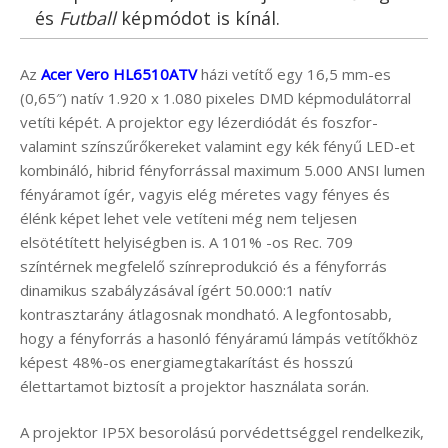
és
Futball
képmódot is kínál.
Az
Acer Vero HL6510ATV
házi vetítő egy 16,5 mm-es
(0,65″) natív 1.920 x 1.080 pixeles DMD képmodulátorral
vetíti képét. A projektor egy lézerdiódát és foszfor-
valamint színszűrőkereket valamint egy kék fényű LED-et
kombináló, hibrid fényforrással maximum 5.000 ANSI lumen
fényáramot ígér, vagyis elég méretes vagy fényes és
élénk képet lehet vele vetíteni még nem teljesen
elsötétített helyiségben is. A 101% -os Rec. 709
színtérnek megfelelő színreprodukció és a fényforrás
dinamikus szabályzásával ígért 50.000:1 natív
kontrasztarány átlagosnak mondható. A legfontosabb,
hogy a fényforrás a hasonló fényáramú lámpás vetítőkhöz
képest 48%-os energiamegtakarítást és hosszú
élettartamot biztosít a projektor használata során.
A projektor IP5X besorolású porvédettséggel rendelkezik,