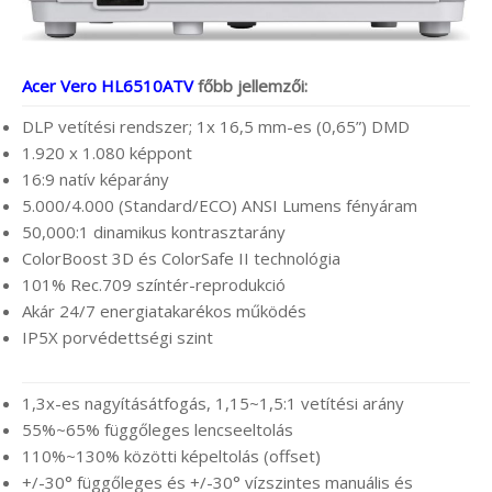
Acer Vero HL6510ATV
főbb jellemzői:
DLP vetítési rendszer; 1x 16,5 mm-es (0,65”) DMD
1.920 x 1.080 képpont
16:9 natív képarány
5.000/4.000 (Standard/ECO) ANSI Lumens fényáram
50,000:1 dinamikus kontrasztarány
ColorBoost 3D és ColorSafe II technológia
101% Rec.709 színtér-reprodukció
Akár 24/7 energiatakarékos működés
IP5X porvédettségi szint
1,3x-es nagyításátfogás, 1,15~1,5:1 vetítési arány
55%~65% függőleges lencseeltolás
110%~130% közötti képeltolás (offset)
+/-30° függőleges és +/-30° vízszintes manuális és