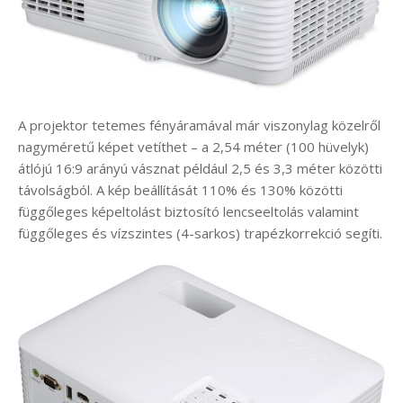
A projektor tetemes fényáramával már viszonylag közelről
nagyméretű képet vetíthet – a 2,54 méter (100 hüvelyk)
átlójú 16:9 arányú vásznat például 2,5 és 3,3 méter közötti
távolságból. A kép beállítását 110% és 130% közötti
függőleges képeltolást biztosító lencseeltolás valamint
függőleges és vízszintes (4-sarkos) trapézkorrekció segíti.