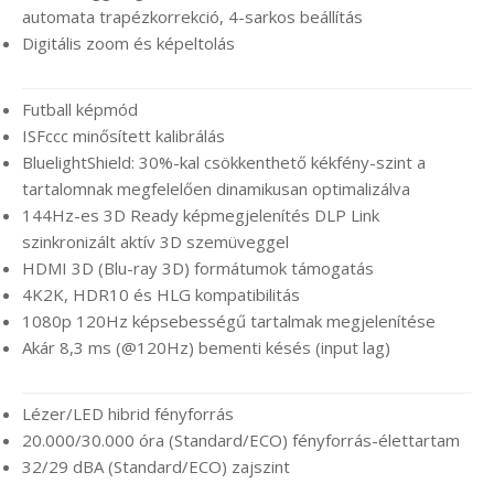
automata trapézkorrekció, 4-sarkos beállítás
Digitális zoom és képeltolás
Futball képmód
ISFccc minősített kalibrálás
BluelightShield: 30%-kal csökkenthető kékfény-szint a
tartalomnak megfelelően dinamikusan optimalizálva
144Hz-es 3D Ready képmegjelenítés DLP Link
szinkronizált aktív 3D szemüveggel
HDMI 3D (Blu-ray 3D) formátumok támogatás
4K2K, HDR10 és HLG kompatibilitás
1080p 120Hz képsebességű tartalmak megjelenítése
Akár 8,3 ms (@120Hz) bementi késés (input lag)
Lézer/LED hibrid fényforrás
20.000/30.000 óra (Standard/ECO) fényforrás-élettartam
32/29 dBA (Standard/ECO) zajszint