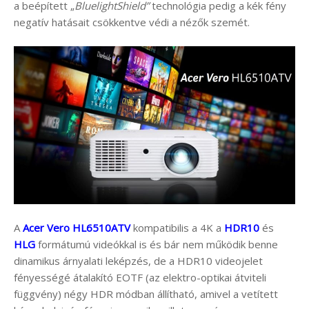
a beépített „
BluelightShield”
technológia pedig a kék fény
negatív hatásait csökkentve védi a nézők szemét.
A
Acer Vero HL6510ATV
kompatibilis a 4K a
HDR10
és
HLG
formátumú videókkal is és bár nem működik benne
dinamikus árnyalati leképzés, de a HDR10 videojelet
fényességé átalakító EOTF (az elektro-optikai átviteli
függvény) négy HDR módban állítható, amivel a vetített