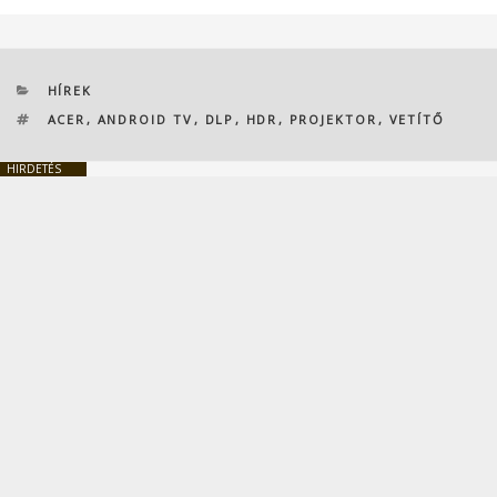
KATEGÓRIÁK
HÍREK
CÍMKÉK
ACER
,
ANDROID TV
,
DLP
,
HDR
,
PROJEKTOR
,
VETÍTŐ
HIRDETÉS