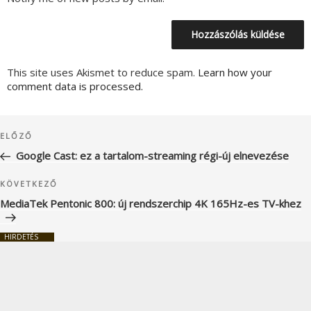
This site uses Akismet to reduce spam.
Learn how your
comment data is processed.
Bejegyzés
Korábbi
ELŐZŐ
navigáció
bejegyzés
Google Cast: ez a tartalom-streaming régi-új elnevezése
Következő
KÖVETKEZŐ
bejegyzés
MediaTek Pentonic 800: új rendszerchip 4K 165Hz-es TV-khez
HIRDETÉS