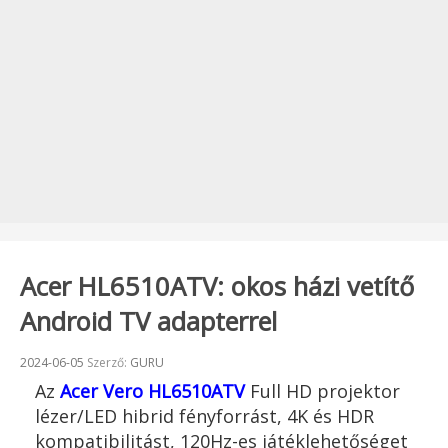
Acer HL6510ATV: okos házi vetítő
Android TV adapterrel
Beküldve:
2024-06-05
Szerző:
GURU
Az
Acer Vero HL6510ATV
Full HD projektor
lézer/LED hibrid fényforrást, 4K és HDR
kompatibilitást, 120Hz-es játéklehetőséget