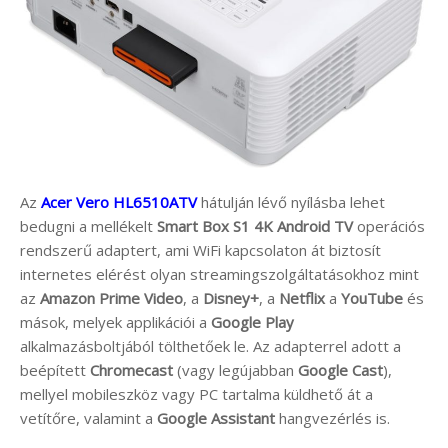
Az
Acer Vero HL6510ATV
hátulján lévő nyílásba lehet
bedugni a mellékelt
Smart Box S1 4K
Android TV
operációs
rendszerű adaptert, ami WiFi kapcsolaton át biztosít
internetes elérést olyan streamingszolgáltatásokhoz mint
az
Amazon Prime Video
, a
Disney+
, a
Netflix
a
YouTube
és
mások, melyek applikációi a
Google Play
alkalmazásboltjából tölthetőek le. Az adapterrel adott a
beépített
Chromecast
(vagy legújabban
Google Cast
),
mellyel mobileszköz vagy PC tartalma küldhető át a
vetítőre, valamint a
Google Assistant
hangvezérlés is.