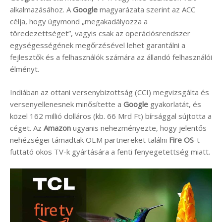
alkalmazásához. A
Google
magyarázata szerint az ACC
célja, hogy úgymond „megakadályozza a
töredezettséget”, vagyis csak az operációsrendszer
egységességének megőrzésével lehet garantálni a
fejlesztők és a felhasználók számára az állandó felhasználói
élményt.
Indiában az ottani versenybizottság (CCI) megvizsgálta és
versenyellenesnek minősítette a
Google
gyakorlatát, és
közel 162 millió dolláros (kb. 66 Mrd Ft) bírsággal sújtotta a
céget. Az
Amazon
ugyanis nehezményezte, hogy jelentős
nehézségei támadtak OEM partnereket találni
Fire OS
-t
futtató okos TV-k gyártására a fenti fenyegetettség miatt.