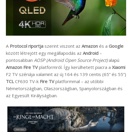
A
Protocol riportja
szerint viszont az
Amazon
és a
Google
között létrejött egy megállapodás az
Android
–
pontosabban
AOSP (Android Open Source Project)
alapú
Amazon Fire TV
platformról. Így kerülhetett piacra a
Xiaomi
F2 TV szériája valamint az új 164 és 139 centis (65” és 55”)
TCL
CF630 TV-k
Fire TV
platformmal – az utóbbi
Németországban, Olaszországban, Spanyolországban és
az Egyesült Királyságban.