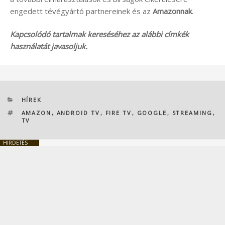
engedett tévégyártó partnereinek és az
Amazonnak
.
Kapcsolódó tartalmak kereséséhez az alábbi címkék
használatát javasoljuk.
KATEGÓRIÁK
HÍREK
CÍMKÉK
AMAZON
,
ANDROID TV
,
FIRE TV
,
GOOGLE
,
STREAMING
,
TV
HIRDETÉS