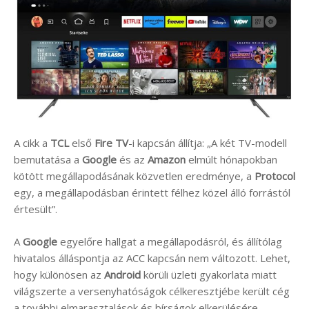
A cikk a
TCL
első
Fire TV
-i kapcsán állítja: „A két TV-modell
bemutatása a
Google
és az
Amazon
elmúlt hónapokban
kötött megállapodásának közvetlen eredménye, a
Protocol
egy, a megállapodásban érintett félhez közel álló forrástól
értesült”.
A
Google
egyelőre hallgat a megállapodásról, és állítólag
hivatalos álláspontja az ACC kapcsán nem változott. Lehet,
hogy különösen az
Android
körüli üzleti gyakorlata miatt
világszerte a versenyhatóságok célkeresztjébe került cég
a további elmarasztalások és bírságok elkerülésére