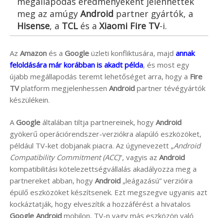
megállapodás eredményeként jelenhettek
meg az amúgy
Android
partner gyártók, a
Hisense
, a
TCL
és a
Xiaomi
Fire TV
-i.
Az
Amazon
és a
Google
üzleti konfliktusára, majd
annak
feloldására már korábban is akadt példa
, és most egy
újabb megállapodás teremt lehetőséget arra, hogy a
Fire
TV
platform megjelenhessen
Android
partner tévégyártók
készülékein.
A
Google
általában tiltja partnereinek, hogy
Android
gyökerű operációrendszer-verziókra alapúló eszközöket,
például TV-ket dobjanak piacra. Az úgynevezett „
Android
Compatibility Commitment (ACC)
”, vagyis az
Android
kompatibilitási kötelezettségvállalás akadályozza meg a
partnereket abban, hogy
Android
„leágazású” verzióira
épülő eszközöket készítsenek. Ezt megszegve ugyanis azt
kockáztatják, hogy elveszítik a hozzáférést a hivatalos
Google
Android
mobilon, TV-n vagy más eszközön való