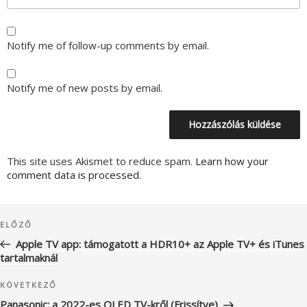
Notify me of follow-up comments by email.
Notify me of new posts by email.
This site uses Akismet to reduce spam.
Learn how your
comment data is processed.
Bejegyzés
Korábbi
ELŐZŐ
navigáció
bejegyzés
Apple TV app: támogatott a HDR10+ az Apple TV+ és iTunes
tartalmaknál
Következő
KÖVETKEZŐ
bejegyzés
Panasonic: a 2022-es OLED TV-kről (Frissítve)