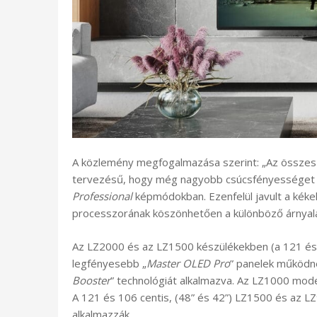
A közlemény megfogalmazása szerint: „Az össze
tervezésű, hogy még nagyobb csúcsfényességet 
Professional
képmódokban. Ezenfelül javult a kéke
processzorának köszönhetően a különböző árnyal
Az LZ2000 és az LZ1500 készülékekben (a 121 és 1
legfényesebb „
Master OLED Pro
” panelek működn
Booster
” technológiát alkalmazva. Az LZ1000 mode
A 121 és 106 centis, (48” és 42”) LZ1500 és az L
alkalmazzák.