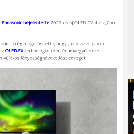
a
Panasonic bejelentette
2022-es új OLED TV-it és „Core
erint a cég megerősítette, hogy „az összes piacra
 az
OLED.EX
technológiát (deutériumvegyületeket
ben 40%-os fényességnövekedést emleget.
HI