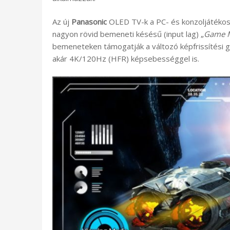
Az új
Panasonic
OLED TV-k a PC- és konzoljátékoso
nagyon rövid bemeneti késésű (input lag) „
Game 
bemeneteken támogatják a változó képfrissítési 
akár 4K/120Hz (HFR) képsebességgel is.