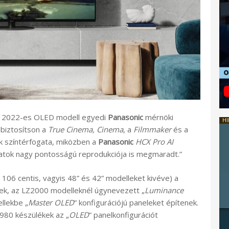
s 2022-es OLED modell egyedi
Panasonic
mérnöki
HI
biztosítson a
True Cinema, Cinema
, a
Filmmaker
és a
k színtérfogata, miközben a
Panasonic
HCX Pro AI
atok nagy pontosságú reprodukciója is megmaradt.”
06 centis, vagyis 48” és 42” modelleket kivéve) a
ek, az LZ2000 modelleknél úgynevezett „
Luminance
llekbe „
Master OLED
” konfigurációjú paneleket építenek.
Z980 készülékek az „
OLED
” panelkonfigurációt