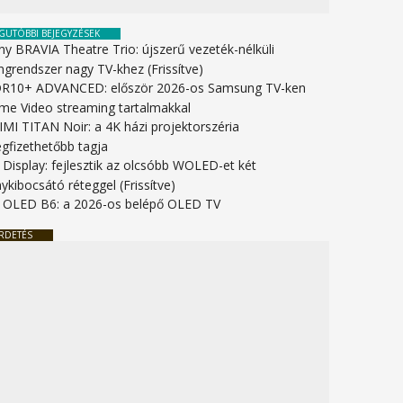
GUTÓBBI BEJEGYZÉSEK
ny BRAVIA Theatre Trio: újszerű vezeték-nélküli
ngrendszer nagy TV-khez (Frissítve)
R10+ ADVANCED: először 2026-os Samsung TV-ken
ime Video streaming tartalmakkal
IMI TITAN Noir: a 4K házi projektorszéria
gfizethetőbb tagja
 Display: fejlesztik az olcsóbb WOLED-et két
ykibocsátó réteggel (Frissítve)
 OLED B6: a 2026-os belépő OLED TV
RDETÉS