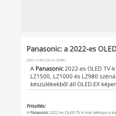
Panasonic: a 2022-es OLED T
Beküldve:
2022-11-04
Szerző:
GURU
A
Panasonic
2022-es OLED TV-k 
LZ1500, LZ1000 és LZ980 szériá
készülékekből áll OLED.EX képe
Frissítés:
A
Panasonic
2022-es OLED TV-k már idehaza is kapha