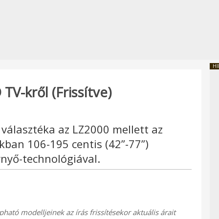
HI
V-kről (Frissítve)
választéka az LZ2000 mellett az
kban 106-195 centis (42”-77”)
rnyő-technológiával.
tó modelljeinek az írás frissítésekor aktuális árait