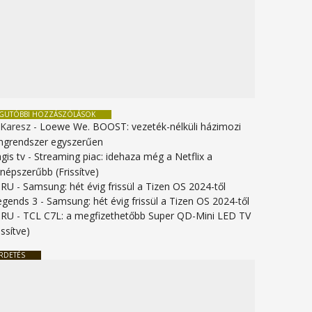
EGUTÓBBI HOZZÁSZÓLÁSOK
 Karesz
-
Loewe We. BOOST: vezeték-nélküli házimozi
ngrendszer egyszerűen
gis tv
-
Streaming piac: idehaza még a Netflix a
gnépszerűbb (Frissítve)
URU
-
Samsung: hét évig frissül a Tizen OS 2024-től
legends 3
-
Samsung: hét évig frissül a Tizen OS 2024-től
URU
-
TCL C7L: a megfizethetőbb Super QD-Mini LED TV
issítve)
RDETÉS