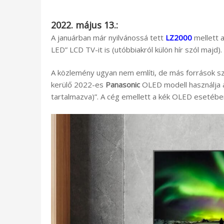
2022. május 13.:
A januárban már nyilvánossá tett
LZ2000
mellett 
LED” LCD TV-it is (utóbbiakról külön hír szól majd).
A közlemény ugyan nem említi, de más források sz
kerülő 2022-es
Panasonic
OLED modell használja
tartalmazva)”. A cég emellett a kék OLED eseté