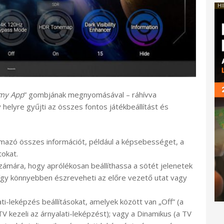
HI
my App
” gombjának megnyomásával – ráhívva
 helyre gyűjti az összes fontos játékbeállítást és
ármazó összes információt, például a képsebességet, a
okat.
számára, hogy aprólékosan beállíthassa a sötét jelenetek
így könnyebben észreveheti az előre vezető utat vagy
ati-leképzés beállításokat, amelyek között van „Off” (a
 TV kezeli az árnyalati-leképzést); vagy a Dinamikus (a TV