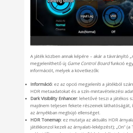
A játék közben annak képére – akár a távirányító „
megjeleníthető új
Game Control Board
funkció egy
információt, melyek a következők:
Információ
: ez az opció megjeleníti a játékból sz
HDR metaadatokat és a szín-mintavételezési adat
Dark Visibility Enhancer
: lehetővé teszi a játékos 
majdnem teljesen fekete részeinek láthatóságát, 
az árnyékban megbújó ellenséget.
HDR Tonemap
: ez mutatja az aktuális HDR árnyal
játékkonzol kezeli az árnyalati-leképzést); „On” (a