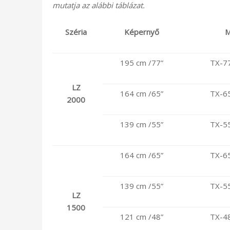
mutatja az alábbi táblázat.
Széria
Képernyő
M
195 cm /77”
TX-7
LZ
164 cm /65”
TX-6
2000
139 cm /55”
TX-5
164 cm /65”
TX-6
139 cm /55”
TX-5
LZ
1500
121 cm /48”
TX-4