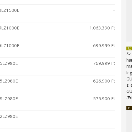
2LZ1500E
–
5LZ1000E
1.063.390 Ft
5LZ1000E
639.999 Ft
L
Sz
ha
5LZ980E
769.999 Ft
ma
le
G
5LZ980E
626.900 Ft
z 
G
(Fr
8LZ980E
575.900 Ft
HI
2LZ980E
–