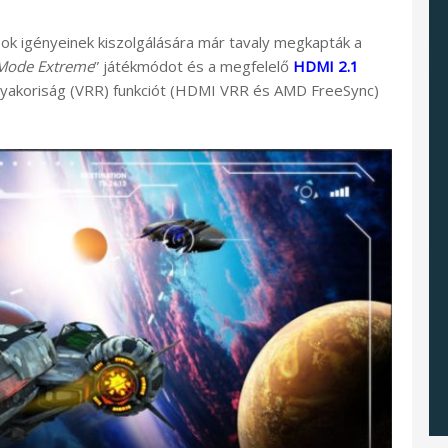
k igényeinek kiszolgálására már tavaly megkapták a
Mode Extreme
” játékmódot és a megfelelő
HDMI 2.1
gyakoriság (VRR) funkciót (HDMI VRR és AMD FreeSync)